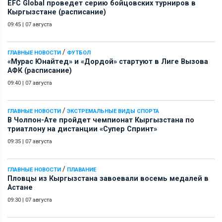
EFC Global проведет серию бойцовских турниров в
Кыргызстане (расписание)
09:45
|
07 августа
/
ГЛАВНЫЕ НОВОСТИ
ФУТБОЛ
«Мурас Юнайтед» и «Дордой» стартуют в Лиге Вызова
АФК (расписание)
09:40
|
07 августа
/
ГЛАВНЫЕ НОВОСТИ
ЭКСТРЕМАЛЬНЫЕ ВИДЫ СПОРТА
В Чолпон-Ате пройдет чемпионат Кыргызстана по
триатлону на дистанции «Супер Спринт»
09:35
|
07 августа
/
ГЛАВНЫЕ НОВОСТИ
ПЛАВАНИЕ
Пловцы из Кыргызстана завоевали восемь медалей в
Астане
09:30
|
07 августа