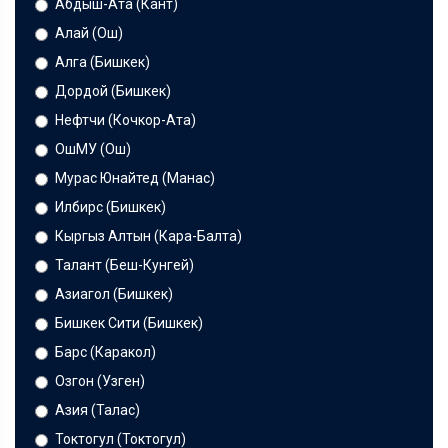
Абдыш-Ата (Кант)
Алай (Ош)
Алга (Бишкек)
Дордой (Бишкек)
Нефтчи (Кочкор-Ата)
ОшМУ (Ош)
Мурас Юнайтед (Манас)
Илбирс (Бишкек)
Кыргыз Алтын (Кара-Балта)
Талант (Беш-Кунгей)
Азиагол (Бишкек)
Бишкек Сити (Бишкек)
Барс (Каракол)
Озгон (Узген)
Азия (Талас)
Токтогул (Токтогул)