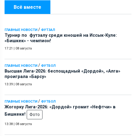
Всё вместе
/
ГЛАВНЫЕ НОВОСТИ
ФУТЗАЛ
Турнир по футзалу среди юношей на Иссык-Куле:
«Бишкек» - чемпион!
17:21
|
08 августа
/
ГЛАВНЫЕ НОВОСТИ
ФУТБОЛ
Высшая Лига-2026: беспощадный «Дордой», «Алга»
проиграла «Барсу»
13:39
|
08 августа
/
ГЛАВНЫЕ НОВОСТИ
ФУТБОЛ
Жогорку Лига-2026: «Дордой» громит «Нефтчи» в
Бишкеке!
Фото
13:38
|
08 августа