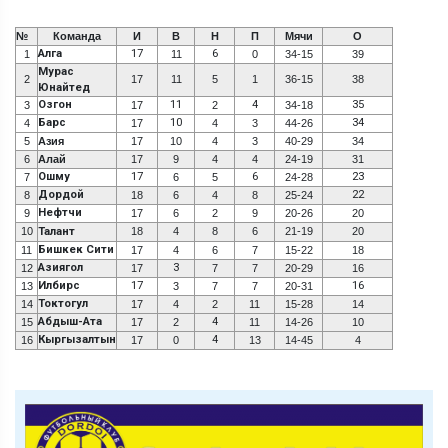
№
Команда
И
В
Н
П
Мячи
О
Алга
17
6
1
11
0
34-15
39
Мурас
2
17
11
5
1
36-15
38
Юнайтед
Озгон
11
4
35
3
17
2
34-18
Барс
10
34
4
17
4
3
44-26
5
Азия
17
10
4
3
40-29
34
6
Алай
17
9
4
4
24-19
31
Ошму
17
6
23
7
6
5
24-28
Дордой
22
8
18
6
4
8
25-24
Нефтчи
9
17
6
2
9
20-26
20
10
Талант
18
4
8
6
21-19
20
Бишкек Сити
11
17
4
6
7
15-22
18
Азиягол
3
12
17
7
7
20-29
16
Илбирс
17
16
13
3
7
7
20-31
Токтогул
14
17
4
2
11
15-28
14
Абдыш-Ата
4
15
17
2
11
14-26
10
Кыргызалтын
4
16
17
0
13
14-45
4