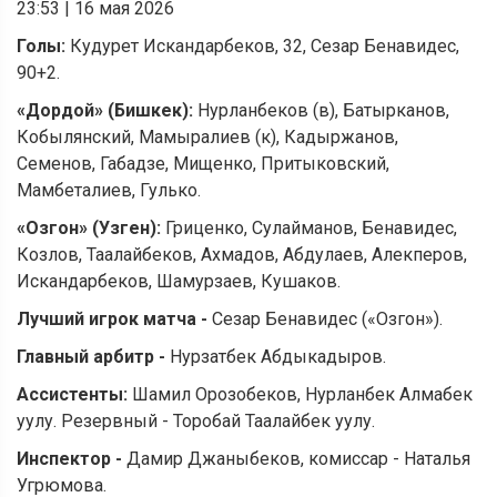
23:53
|
16 мая 2026
Голы:
Кудурет Искандарбеков, 32, Сезар Бенавидес,
90+2.
«
Дордой
» (
Бишкек):
Нурланбеков (в), Батырканов,
Кобылянский, Мамыралиев (к), Кадыржанов,
Семенов, Габадзе, Мищенко, Притыковский,
Мамбеталиев, Гулько.
«
Озгон
» (
Узген):
Гриценко, Сулайманов, Бенавидес,
Козлов, Таалайбеков, Ахмадов, Абдулаев, Алекперов,
Искандарбеков, Шамурзаев, Кушаков.
Лучший игрок матча -
Сезар Бенавидес («Озгон»).
Главный арбитр -
Нурзатбек Абдыкадыров.
Ассистенты:
Шамил Орозобеков, Нурланбек Алмабек
уулу. Резервный - Торобай Таалайбек уулу.
Инспектор -
Дамир Джаныбеков, комиссар - Наталья
Угрюмова.