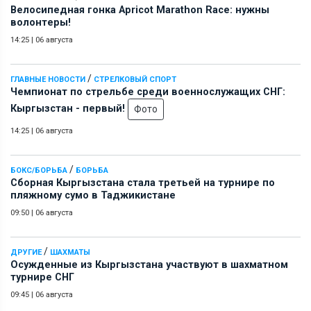
Велосипедная гонка Apricot Marathon Race: нужны
волонтеры!
14:25
|
06 августа
/
ГЛАВНЫЕ НОВОСТИ
СТРЕЛКОВЫЙ СПОРТ
Чемпионат по стрельбе среди военнослужащих СНГ:
Кыргызстан - первый!
Фото
14:25
|
06 августа
/
БОКС/БОРЬБА
БОРЬБА
Сборная Кыргызстана стала третьей на турнире по
пляжному сумо в Таджикистане
09:50
|
06 августа
/
ДРУГИЕ
ШАХМАТЫ
Осужденные из Кыргызстана участвуют в шахматном
турнире СНГ
09:45
|
06 августа