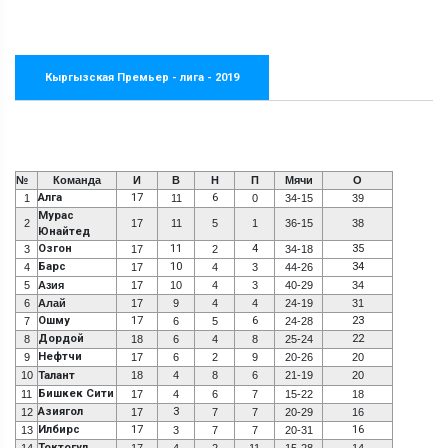
Кыргызская Премьер - лига - 2019
№
Команда
И
В
Н
П
Мячи
О
Алга
17
6
1
11
0
34-15
39
Мурас
2
17
11
5
1
36-15
38
Юнайтед
Озгон
11
4
35
3
17
2
34-18
Барс
10
34
4
17
4
3
44-26
5
Азия
17
10
4
3
40-29
34
6
Алай
17
9
4
4
24-19
31
Ошму
17
6
23
7
6
5
24-28
Дордой
22
8
18
6
4
8
25-24
Нефтчи
9
17
6
2
9
20-26
20
10
Талант
18
4
8
6
21-19
20
Бишкек Сити
11
17
4
6
7
15-22
18
Азиягол
3
12
17
7
7
20-29
16
Илбирс
17
16
13
3
7
7
20-31
Токтогул
14
17
4
2
11
15-28
14