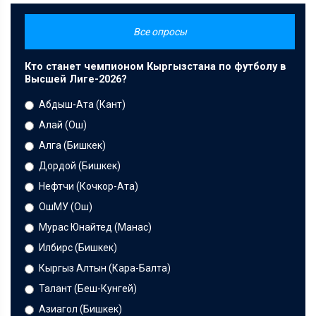
Все опросы
Кто станет чемпионом Кыргызстана по футболу в
Высшей Лиге-2026?
Абдыш-Ата (Кант)
Алай (Ош)
Алга (Бишкек)
Дордой (Бишкек)
Нефтчи (Кочкор-Ата)
ОшМУ (Ош)
Мурас Юнайтед (Манас)
Илбирс (Бишкек)
Кыргыз Алтын (Кара-Балта)
Талант (Беш-Кунгей)
Азиагол (Бишкек)