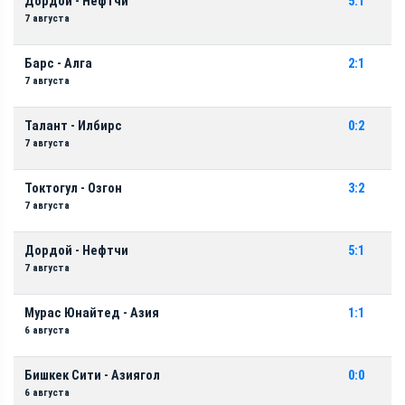
Дордой - Нефтчи
5:1
7 августа
Барс - Алга
2:1
7 августа
Талант - Илбирс
0:2
7 августа
Токтогул - Озгон
3:2
7 августа
Дордой - Нефтчи
5:1
7 августа
Мурас Юнайтед - Азия
1:1
6 августа
Бишкек Сити - Азиягол
0:0
6 августа