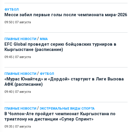
ФУТБОЛ
Месси забил первые голы после чемпионата мира-2026
09:50
|
07 августа
/
ГЛАВНЫЕ НОВОСТИ
ММА
EFC Global проведет серию бойцовских турниров в
Кыргызстане (расписание)
09:45
|
07 августа
/
ГЛАВНЫЕ НОВОСТИ
ФУТБОЛ
«Мурас Юнайтед» и «Дордой» стартуют в Лиге Вызова
АФК (расписание)
09:40
|
07 августа
/
ГЛАВНЫЕ НОВОСТИ
ЭКСТРЕМАЛЬНЫЕ ВИДЫ СПОРТА
В Чолпон-Ате пройдет чемпионат Кыргызстана по
триатлону на дистанции «Супер Спринт»
09:35
|
07 августа