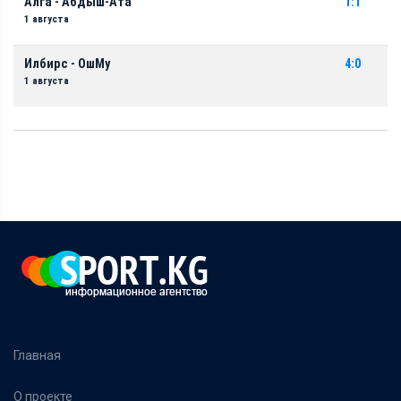
Алга - Абдыш-Ата
1:1
1 августа
Илбирс - ОшМу
4:0
1 августа
Главная
О проекте