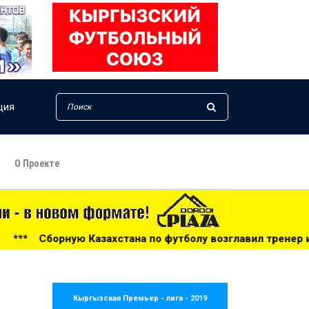
ция
О Проекте
стана по футболу возглавил тренер из Голландии - 14:34
Кыргызская Премьер - лига - 2019