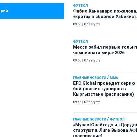
ФУТБОЛ
арий
Фабио Каннаваро пожалова
«крота» в сборной Узбекист
09:55
|
07 августа
ФУТБОЛ
Месси забил первые голы 
чемпионата мира-2026
09:50
|
07 августа
/
ГЛАВНЫЕ НОВОСТИ
ММА
EFC Global проведет серию
бойцовских турниров в
Кыргызстане (расписание)
09:45
|
07 августа
/
ГЛАВНЫЕ НОВОСТИ
ФУТБОЛ
«Мурас Юнайтед» и «Дордо
стартуют в Лиге Вызова АФ
(расписание)