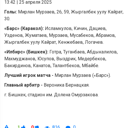
13:42
|
25 апреля 2025
Голы:
Мирлан Мурзаев, 26, 59, Жыргалбек уулу Кайрат,
30.
«
Барс
»
(Каракол):
Исламкулов, Кичин, Дациев,
Узденов, Жуматаев, Мурзаев, Мусабеков, Абрамов,
Жыргалбек уулу Кайрат, Кенжебаев, Логачев.
«
Илбирс
»
(Бишкек):
Готра, Туганбаев, Абдыкалилов,
Махмуджанов, Юсупов, Выздрик, Медербеков,
Бакирдинов, Канатов, Талантбеков, Мбайбе.
Лучший игрок матча -
Мирлан Мурзаев («Барс»).
Главный арбитр -
Вероника Бернацкая.
г. Бишкек, стадион им. Долена Омурзакова.
1
0
816
0