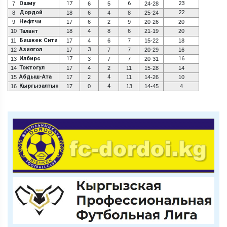
Ошму
17
6
23
7
6
5
24-28
Дордой
22
8
18
6
4
8
25-24
Нефтчи
9
17
6
2
9
20-26
20
10
Талант
18
4
8
6
21-19
20
Бишкек Сити
11
17
4
6
7
15-22
18
Азиягол
3
12
17
7
7
20-29
16
Илбирс
17
16
13
3
7
7
20-31
Токтогул
14
17
4
2
11
15-28
14
Абдыш-Ата
4
15
17
2
11
14-26
10
Кыргызалтын
4
16
17
0
13
14-45
4