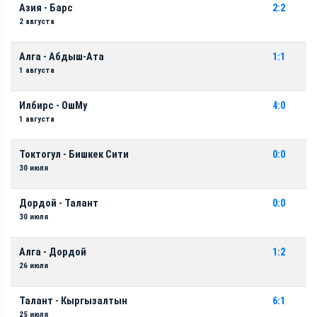
Азия - Барс
2:2
2 августа
Алга - Абдыш-Ата
1:1
1 августа
Илбирс - ОшМу
4:0
1 августа
Токтогул - Бишкек Сити
0:0
30 июля
Дордой - Талант
0:0
30 июля
Алга - Дордой
1:2
26 июля
Талант - Кыргызалтын
6:1
25 июля