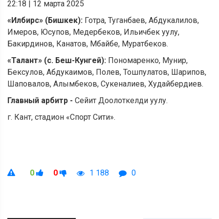
22:18
|
12 марта 2025
«Илбирс» (Бишкек):
Готра, Туганбаев, Абдукалилов,
Имеров, Юсупов, Медербеков, Ильичбек уулу,
Бакирдинов, Канатов, Мбайбе, Муратбеков.
«Талант» (с. Беш-Кунгей):
Пономаренко, Мунир,
Бексулов, Абдукаимов, Полев, Тошпулатов, Шарипов,
Шаповалов, Алымбеков, Сукеналиев, Худайбердиев.
Главный арбитр -
Сейит Доолоткелди уулу.
г. Кант, стадион «Спорт Сити».
0
0
1 188
0