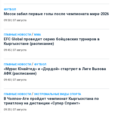
ФУТБОЛ
Месси забил первые голы после чемпионата мира-2026
09:50
|
07 августа
/
ГЛАВНЫЕ НОВОСТИ
ММА
EFC Global проведет серию бойцовских турниров в
Кыргызстане (расписание)
09:45
|
07 августа
/
ГЛАВНЫЕ НОВОСТИ
ФУТБОЛ
«Мурас Юнайтед» и «Дордой» стартуют в Лиге Вызова
АФК (расписание)
09:40
|
07 августа
/
ГЛАВНЫЕ НОВОСТИ
ЭКСТРЕМАЛЬНЫЕ ВИДЫ СПОРТА
В Чолпон-Ате пройдет чемпионат Кыргызстана по
триатлону на дистанции «Супер Спринт»
09:35
|
07 августа