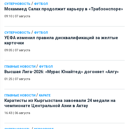
/
СУПЕРНОВОСТЬ
ФУТБОЛ
Мохаммед Салах продолжит карьеру в «Трабзонспоре»
09:10
|
07 августа
/
СУПЕРНОВОСТЬ
ФУТБОЛ
УЕФА изменил правила дисквалификаций за желтые
карточки
09:05
|
07 августа
/
ГЛАВНЫЕ НОВОСТИ
ФУТБОЛ
Высшая Лига-2026: «Мурас Юнайтед» догоняет «Алгу»
01:25
|
07 августа
/
ГЛАВНЫЕ НОВОСТИ
КАРАТЕ
Каратисты из Кыргызстана завоевали 24 медали на
чемпионате Центральной Азии в Актау
16:43
|
06 августа
/