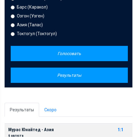
Барс (Каракол)
Озгон (Узген)
Азия (Талас)
Токтогул (Токтогул)
Голосовать
Результаты
Результаты
Скоро
Мурас Юнайтед - Азия
1:1
6 августа