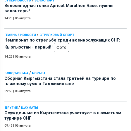
СУПЕРНОВОСТЬ
ВЕЛОСПОРТ
Велосипедная гонка Apricot Marathon Race: нужны
волонтеры!
14:25
|
06 августа
/
ГЛАВНЫЕ НОВОСТИ
СТРЕЛКОВЫЙ СПОРТ
Чемпионат по стрельбе среди военнослужащих СНГ:
Кыргызстан - первый!
Фото
14:25
|
06 августа
/
БОКС/БОРЬБА
БОРЬБА
Сборная Кыргызстана стала третьей на турнире по
пляжному сумо в Таджикистане
09:50
|
06 августа
/
ДРУГИЕ
ШАХМАТЫ
Осужденные из Кыргызстана участвуют в шахматном
турнире СНГ
09:45
|
06 августа