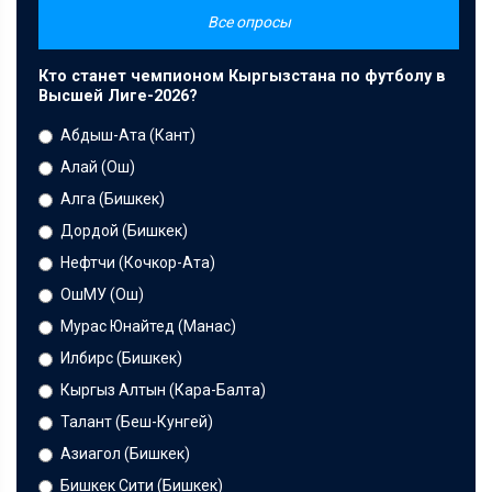
Все опросы
Кто станет чемпионом Кыргызстана по футболу в
Высшей Лиге-2026?
Абдыш-Ата (Кант)
Алай (Ош)
Алга (Бишкек)
Дордой (Бишкек)
Нефтчи (Кочкор-Ата)
ОшМУ (Ош)
Мурас Юнайтед (Манас)
Илбирс (Бишкек)
Кыргыз Алтын (Кара-Балта)
Талант (Беш-Кунгей)
Азиагол (Бишкек)
Бишкек Сити (Бишкек)