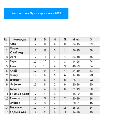
Кыргызская Премьер - лига - 2019
№
Команда
И
В
Н
П
Мячи
О
Алга
17
6
1
11
0
34-15
39
Мурас
2
17
11
5
1
36-15
38
Юнайтед
Озгон
11
4
35
3
17
2
34-18
Барс
10
34
4
17
4
3
44-26
5
Азия
17
10
4
3
40-29
34
6
Алай
17
9
4
4
24-19
31
Ошму
17
6
23
7
6
5
24-28
Дордой
22
8
18
6
4
8
25-24
Нефтчи
9
17
6
2
9
20-26
20
10
Талант
18
4
8
6
21-19
20
Бишкек Сити
11
17
4
6
7
15-22
18
Азиягол
3
12
17
7
7
20-29
16
Илбирс
17
16
13
3
7
7
20-31
Токтогул
14
17
4
2
11
15-28
14
Абдыш-Ата
4
15
17
2
11
14-26
10