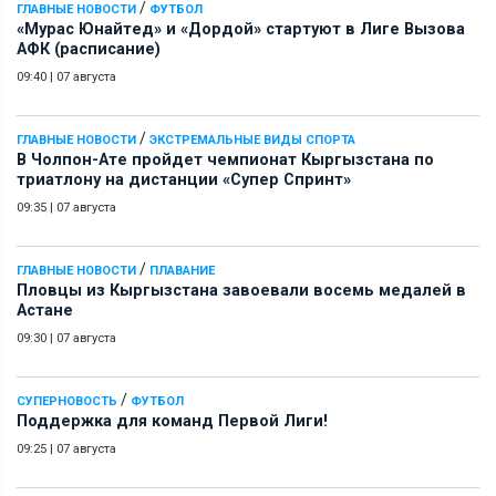
/
ГЛАВНЫЕ НОВОСТИ
ФУТБОЛ
«Мурас Юнайтед» и «Дордой» стартуют в Лиге Вызова
АФК (расписание)
09:40
|
07 августа
/
ГЛАВНЫЕ НОВОСТИ
ЭКСТРЕМАЛЬНЫЕ ВИДЫ СПОРТА
В Чолпон-Ате пройдет чемпионат Кыргызстана по
триатлону на дистанции «Супер Спринт»
09:35
|
07 августа
/
ГЛАВНЫЕ НОВОСТИ
ПЛАВАНИЕ
Пловцы из Кыргызстана завоевали восемь медалей в
Астане
09:30
|
07 августа
/
СУПЕРНОВОСТЬ
ФУТБОЛ
Поддержка для команд Первой Лиги!
09:25
|
07 августа