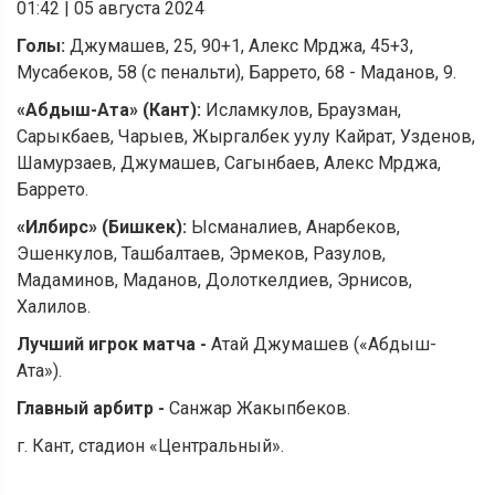
01:42
|
05 августа 2024
Голы:
Джумашев, 25, 90+1, Алекс Мрджа, 45+3,
Мусабеков, 58 (с пенальти), Баррето, 68 - Маданов, 9.
«
Абдыш-Ата
»
(Кант):
Исламкулов, Браузман,
Сарыкбаев, Чарыев, Жыргалбек уулу Кайрат, Узденов,
Шамурзаев, Джумашев, Сагынбаев, Алекс Мрджа,
Баррето.
«
Илбирс
»
(Бишкек):
Ысманалиев, Анарбеков,
Эшенкулов, Ташбалтаев, Эрмеков, Разулов,
Мадаминов, Маданов, Долоткелдиев, Эрнисов,
Халилов.
Лучший игрок матча -
Атай Джумашев («Абдыш-
Ата»).
Главный арбитр -
Санжар Жакыпбеков.
г. Кант, стадион «Центральный».