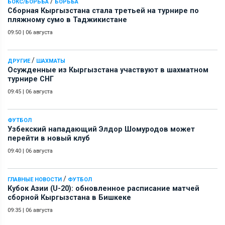
/
БОКС/БОРЬБА
БОРЬБА
Сборная Кыргызстана стала третьей на турнире по
пляжному сумо в Таджикистане
09:50
|
06 августа
/
ДРУГИЕ
ШАХМАТЫ
Осужденные из Кыргызстана участвуют в шахматном
турнире СНГ
09:45
|
06 августа
ФУТБОЛ
Узбекский нападающий Элдор Шомуродов может
перейти в новый клуб
09:40
|
06 августа
/
ГЛАВНЫЕ НОВОСТИ
ФУТБОЛ
Кубок Азии (U-20): обновленное расписание матчей
сборной Кыргызстана в Бишкеке
09:35
|
06 августа