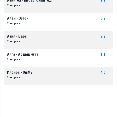
Азиягол - Мурас Юнайтед
1:1
2 августа
Алай - Озгон
3:2
2 августа
Азия - Барс
2:2
2 августа
Алга - Абдыш-Ата
1:1
1 августа
Илбирс - ОшМу
4:0
1 августа