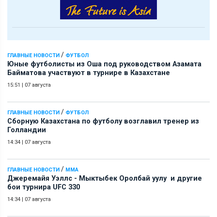
/
ГЛАВНЫЕ НОВОСТИ
ФУТБОЛ
Юные футболисты из Оша под руководством Азамата
Байматова участвуют в турнире в Казахстане
15:51
|
07 августа
/
ГЛАВНЫЕ НОВОСТИ
ФУТБОЛ
Сборную Казахстана по футболу возглавил тренер из
Голландии
14:34
|
07 августа
/
ГЛАВНЫЕ НОВОСТИ
ММА
Джеремайя Уэллс - Мыктыбек Оролбай уулу и другие
бои турнира UFC 330
14:34
|
07 августа