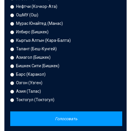
Нефтчи (Кочкор-Ата)
ОшМУ (Ош)
Мурас Юнайтед (Манас)
Илбирс (Бишкек)
Кыргыз Алтын (Кара-Балта)
Талант (Беш-Кунгей)
Азиагол (Бишкек)
Бишкек Сити (Бишкек)
Барс (Каракол)
Озгон (Узген)
Азия (Талас)
Токтогул (Токтогул)
Голосовать