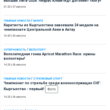
Высшая Лига-2026: «Мурас Юнайтед» догоняет «Алгу»
01:25
|
07 августа
/
ГЛАВНЫЕ НОВОСТИ
КАРАТЕ
Каратисты из Кыргызстана завоевали 24 медали на
чемпионате Центральной Азии в Актау
16:43
|
06 августа
/
СУПЕРНОВОСТЬ
ВЕЛОСПОРТ
Велосипедная гонка Apricot Marathon Race: нужны
волонтеры!
14:25
|
06 августа
/
ГЛАВНЫЕ НОВОСТИ
СТРЕЛКОВЫЙ СПОРТ
Чемпионат по стрельбе среди военнослужащих СНГ:
Кыргызстан - первый!
Фото
14:25
|
06 августа