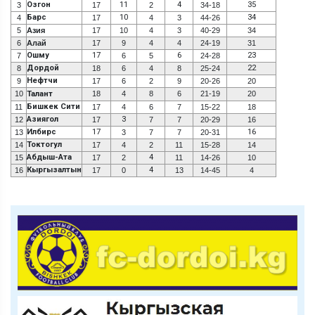
Озгон
11
4
35
3
17
2
34-18
Барс
10
34
4
17
4
3
44-26
5
Азия
17
10
4
3
40-29
34
6
Алай
17
9
4
4
24-19
31
Ошму
17
6
23
7
6
5
24-28
Дордой
22
8
18
6
4
8
25-24
Нефтчи
9
17
6
2
9
20-26
20
10
Талант
18
4
8
6
21-19
20
Бишкек Сити
11
17
4
6
7
15-22
18
Азиягол
3
12
17
7
7
20-29
16
Илбирс
17
16
13
3
7
7
20-31
Токтогул
14
17
4
2
11
15-28
14
Абдыш-Ата
4
15
17
2
11
14-26
10
Кыргызалтын
4
16
17
0
13
14-45
4