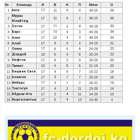
№
Команда
И
В
Н
П
Мячи
О
Алга
17
6
1
11
0
34-15
39
Мурас
2
17
11
5
1
36-15
38
Юнайтед
Озгон
11
4
35
3
17
2
34-18
Барс
10
34
4
17
4
3
44-26
5
Азия
17
10
4
3
40-29
34
6
Алай
17
9
4
4
24-19
31
Ошму
17
6
23
7
6
5
24-28
Дордой
22
8
18
6
4
8
25-24
Нефтчи
9
17
6
2
9
20-26
20
10
Талант
18
4
8
6
21-19
20
Бишкек Сити
11
17
4
6
7
15-22
18
Азиягол
3
12
17
7
7
20-29
16
Илбирс
17
16
13
3
7
7
20-31
Токтогул
14
17
4
2
11
15-28
14
Абдыш-Ата
4
15
17
2
11
14-26
10
Кыргызалтын
4
16
17
0
13
14-45
4