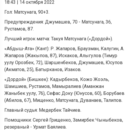
18:43
|
14 октября 2022
Гол: Матсунага, 90+3.
Предупреждения: Джумашев, 70 - Матсунага, 36,
Рустамов, 87.
Лучший игрок матча: Такуя Матсунага («Дордой»).
«Абдыш-Ата» (Кант): Р. Жапаров, Браузман, Калугин, А.
Жапаров (Жакыпов, 87), Искаков, Алыгулов (Тимур
уулу Орозбек, 72), Шаршенбеков, Джумашев, Юсупов
(Акматов, 25), Батырканов, Изаков.
«Дордой» (Бишкек): Кадырбеков, Кожо Жоэль,
Шамшиев, Рустамов, Мамыралиев (Аманжан
Жаныбек уулу, 76), Сефас Доку (Юнусов, 60), Борубаев
(Абилов, 67), Мищенко, Матсунага, Дуванаев, Талипов.
Главный судья: Медербек Тайчиев.
Помощники: Сергей Грищенко, Замирбек Чыныбеков,
резервный - Урмат Баялиев.