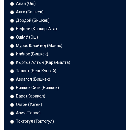
Алай (Ош)
Алга (Бишкек)
Дордой (Бишкек)
Нефтчи (Кочкор-Ата)
ОшМУ (Ош)
Мурас Юнайтед (Манас)
Илбирс (Бишкек)
Кыргыз Алтын (Кара-Балта)
Талант (Беш-Кунгей)
Азиагол (Бишкек)
Бишкек Сити (Бишкек)
Барс (Каракол)
Озгон (Узген)
Азия (Талас)
Токтогул (Токтогул)