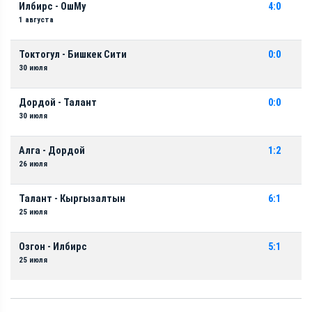
Илбирс - ОшМу
4:0
1 августа
Токтогул - Бишкек Сити
0:0
30 июля
Дордой - Талант
0:0
30 июля
Алга - Дордой
1:2
26 июля
Талант - Кыргызалтын
6:1
25 июля
Озгон - Илбирс
5:1
25 июля