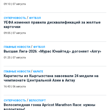
09:10
|
07 августа
/
СУПЕРНОВОСТЬ
ФУТБОЛ
УЕФА изменил правила дисквалификаций за желтые
карточки
09:05
|
07 августа
/
ГЛАВНЫЕ НОВОСТИ
ФУТБОЛ
Высшая Лига-2026: «Мурас Юнайтед» догоняет «Алгу»
01:25
|
07 августа
/
ГЛАВНЫЕ НОВОСТИ
КАРАТЕ
Каратисты из Кыргызстана завоевали 24 медали на
чемпионате Центральной Азии в Актау
16:43
|
06 августа
/
СУПЕРНОВОСТЬ
ВЕЛОСПОРТ
Велосипедная гонка Apricot Marathon Race: нужны
волонтеры!