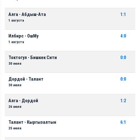
Алга - Абдыш-Ата
1:1
1 августа
Илбирс - ОшМу
4:0
1 августа
Токтогул - Бишкек Сити
0:0
30 июля
Дордой - Талант
0:0
30 июля
Алга - Дордой
1:2
26 июля
Талант - Кыргызалтын
6:1
25 июля