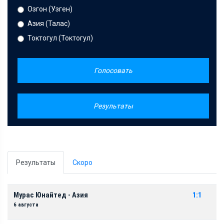
Озгон (Узген)
Азия (Талас)
Токтогул (Токтогул)
Голосовать
Результаты
Результаты
Скоро
Мурас Юнайтед - Азия
1:1
6 августа