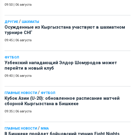
09:50
|
06 августа
/
ДРУГИЕ
ШАХМАТЫ
Осужденные из Кыргызстана участвуют в шахматном
турнире СНГ
09:45
|
06 августа
ФУТБОЛ
Узбекский нападающий Элдор Шомуродов может
перейти в новый клуб
09:40
|
06 августа
/
ГЛАВНЫЕ НОВОСТИ
ФУТБОЛ
Кубок Азии (U-20): обновленное расписание матчей
сборной Кыргызстана в Бишкеке
09:35
|
06 августа
/
ГЛАВНЫЕ НОВОСТИ
ММА
В Бишкеке пройдет бойцовский турнир Fight Nights