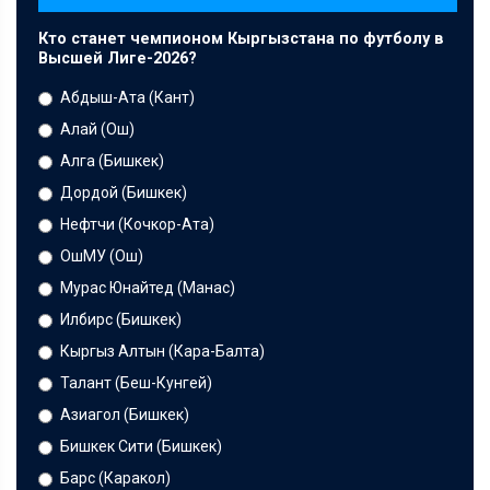
Кто станет чемпионом Кыргызстана по футболу в
Высшей Лиге-2026?
Абдыш-Ата (Кант)
Алай (Ош)
Алга (Бишкек)
Дордой (Бишкек)
Нефтчи (Кочкор-Ата)
ОшМУ (Ош)
Мурас Юнайтед (Манас)
Илбирс (Бишкек)
Кыргыз Алтын (Кара-Балта)
Талант (Беш-Кунгей)
Азиагол (Бишкек)
Бишкек Сити (Бишкек)
Барс (Каракол)