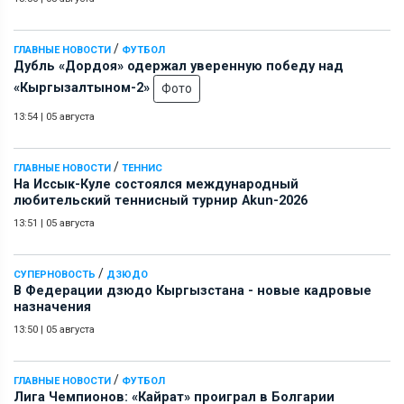
/
ГЛАВНЫЕ НОВОСТИ
ФУТБОЛ
Дубль «Дордоя» одержал уверенную победу над
«Кыргызалтыном-2»
Фото
13:54
|
05 августа
/
ГЛАВНЫЕ НОВОСТИ
ТЕННИС
На Иссык-Куле состоялся международный
любительский теннисный турнир Akun-2026
13:51
|
05 августа
/
СУПЕРНОВОСТЬ
ДЗЮДО
В Федерации дзюдо Кыргызстана - новые кадровые
назначения
13:50
|
05 августа
/
ГЛАВНЫЕ НОВОСТИ
ФУТБОЛ
Лига Чемпионов: «Кайрат» проиграл в Болгарии