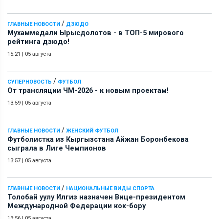
/
ГЛАВНЫЕ НОВОСТИ
ДЗЮДО
Мухаммедали Ырысдолотов - в ТОП-5 мирового
рейтинга дзюдо!
15:21
|
05 августа
/
СУПЕРНОВОСТЬ
ФУТБОЛ
От трансляции ЧМ-2026 - к новым проектам!
13:59
|
05 августа
/
ГЛАВНЫЕ НОВОСТИ
ЖЕНСКИЙ ФУТБОЛ
Футболистка из Кыргызстана Айжан Боронбекова
сыграла в Лиге Чемпионов
13:57
|
05 августа
/
ГЛАВНЫЕ НОВОСТИ
НАЦИОНАЛЬНЫЕ ВИДЫ СПОРТА
Толобай уулу Илгиз назначен Вице-президентом
Международной Федерации кок-бору
13:56
|
05 августа