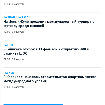
13:49
|
05 августа
/
ФУТБОЛ
ФУТЗАЛ
На Иссык-Куле проходит международный турнир по
футзалу среди юношей
10:00
|
05 августа
РАЗНОЕ
В Бишкеке откроют 11 фан-зон к открытию ВИК и
саммита ШОС
09:55
|
05 августа
РАЗНОЕ
В Караколе началось строительство спорткомплекса
международного уровня
09:50
|
05 августа