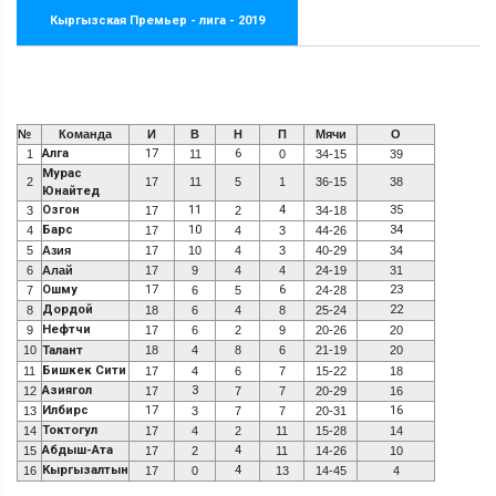
Кыргызская Премьер - лига - 2019
№
Команда
И
В
Н
П
Мячи
О
Алга
17
6
1
11
0
34-15
39
Мурас
2
17
11
5
1
36-15
38
Юнайтед
Озгон
11
4
35
3
17
2
34-18
Барс
10
34
4
17
4
3
44-26
5
Азия
17
10
4
3
40-29
34
6
Алай
17
9
4
4
24-19
31
Ошму
17
6
23
7
6
5
24-28
Дордой
22
8
18
6
4
8
25-24
Нефтчи
9
17
6
2
9
20-26
20
10
Талант
18
4
8
6
21-19
20
Бишкек Сити
11
17
4
6
7
15-22
18
Азиягол
3
12
17
7
7
20-29
16
Илбирс
17
16
13
3
7
7
20-31
Токтогул
14
17
4
2
11
15-28
14
Абдыш-Ата
4
15
17
2
11
14-26
10
Кыргызалтын
4
16
17
0
13
14-45
4