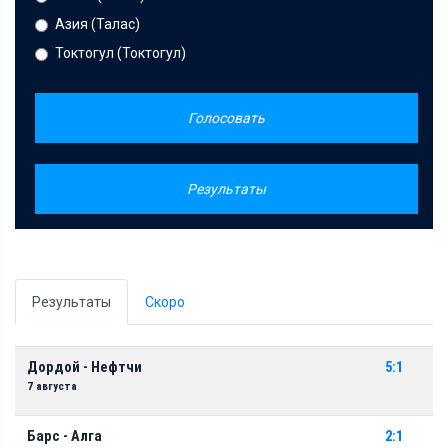
Азия (Талас)
Токтогул (Токтогул)
Голосовать
Результаты
Результаты
Скоро
Дордой - Нефтчи
5:1
7 августа
Барс - Алга
2:1