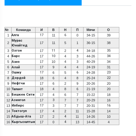
№
Команда
И
В
Н
П
Мячи
О
Алга
17
6
1
11
0
34-15
39
Мурас
2
17
11
5
1
36-15
38
Юнайтед
Озгон
11
4
35
3
17
2
34-18
Барс
10
34
4
17
4
3
44-26
5
Азия
17
10
4
3
40-29
34
6
Алай
17
9
4
4
24-19
31
Ошму
17
6
23
7
6
5
24-28
Дордой
22
8
18
6
4
8
25-24
Нефтчи
9
17
6
2
9
20-26
20
10
Талант
18
4
8
6
21-19
20
Бишкек Сити
11
17
4
6
7
15-22
18
Азиягол
3
12
17
7
7
20-29
16
Илбирс
17
16
13
3
7
7
20-31
Токтогул
14
17
4
2
11
15-28
14
Абдыш-Ата
4
15
17
2
11
14-26
10
Кыргызалтын
4
16
17
0
13
14-45
4