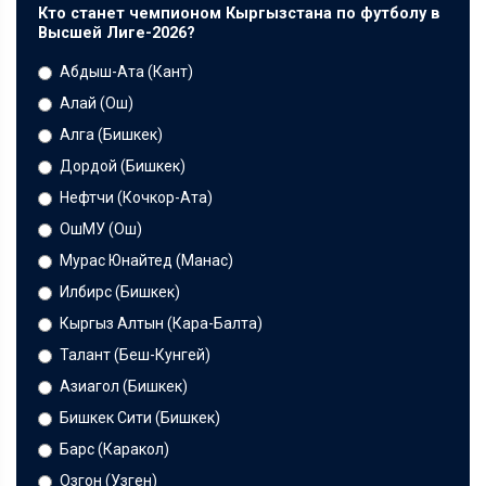
Кто станет чемпионом Кыргызстана по футболу в
Высшей Лиге-2026?
Абдыш-Ата (Кант)
Алай (Ош)
Алга (Бишкек)
Дордой (Бишкек)
Нефтчи (Кочкор-Ата)
ОшМУ (Ош)
Мурас Юнайтед (Манас)
Илбирс (Бишкек)
Кыргыз Алтын (Кара-Балта)
Талант (Беш-Кунгей)
Азиагол (Бишкек)
Бишкек Сити (Бишкек)
Барс (Каракол)
Озгон (Узген)