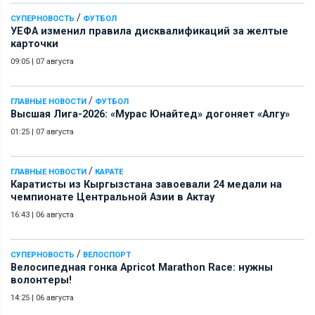
/
СУПЕРНОВОСТЬ
ФУТБОЛ
УЕФА изменил правила дисквалификаций за желтые
карточки
09:05
|
07 августа
/
ГЛАВНЫЕ НОВОСТИ
ФУТБОЛ
Высшая Лига-2026: «Мурас Юнайтед» догоняет «Алгу»
01:25
|
07 августа
/
ГЛАВНЫЕ НОВОСТИ
КАРАТЕ
Каратисты из Кыргызстана завоевали 24 медали на
чемпионате Центральной Азии в Актау
16:43
|
06 августа
/
СУПЕРНОВОСТЬ
ВЕЛОСПОРТ
Велосипедная гонка Apricot Marathon Race: нужны
волонтеры!
14:25
|
06 августа