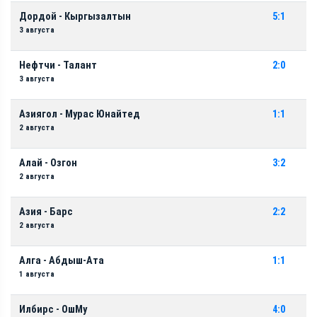
Дордой - Кыргызалтын
5:1
3 августа
Нефтчи - Талант
2:0
3 августа
Азиягол - Мурас Юнайтед
1:1
2 августа
Алай - Озгон
3:2
2 августа
Азия - Барс
2:2
2 августа
Алга - Абдыш-Ата
1:1
1 августа
Илбирс - ОшМу
4:0