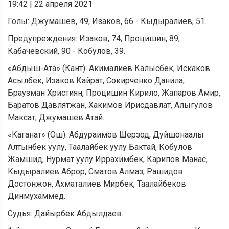
19:42
|
22 апреля 2021
Голы: Джумашев, 49, Изаков, 66 - Кыдыралиев, 51.
Предупреждения: Изаков, 74, Процишин, 89,
Кабачевский, 90 - Кобулов, 39.
«Абдыш-Ата» (Кант): Акималиев Калысбек, Искаков
Асылбек, Изаков Кайрат, Сокирченко Данила,
Браузман Християн, Процишин Кирило, Жапаров Амир,
Баратов Давлятжан, Хакимов Ирисдавлат, Алыгулов
Максат, Джумашев Атай.
«Каганат» (Ош): Абдураимов Шерзод, Дуйшонаалы
Алтынбек уулу, Таалайбек уулу Бактай, Кобулов
Жамшид, Нурмат уулу Иррахимбек, Карипов Манас,
Кыдыралиев Аброр, Сматов Алмаз, Рашидов
Достонжон, Ахматалиев Мирбек, Таалайбеков
Динмухаммед.
Судья: Дайырбек Абдылдаев.