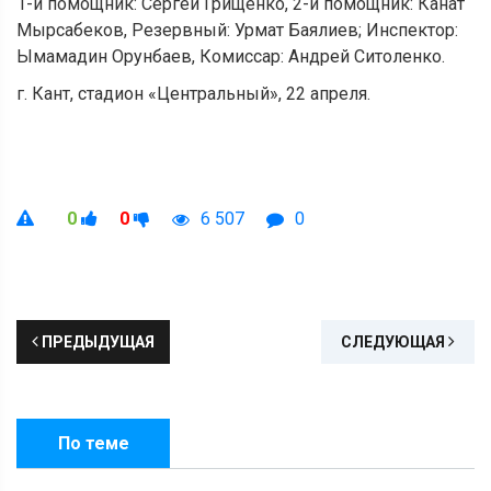
1-й помощник: Сергей Грищенко, 2-й помощник: Канат
Мырсабеков, Резервный: Урмат Баялиев; Инспектор:
Ымамадин Орунбаев, Комиссар: Андрей Ситоленко.
г. Кант, стадион «Центральный», 22 апреля.
0
0
6 507
0
ПРЕДЫДУЩАЯ
СЛЕДУЮЩАЯ
По теме