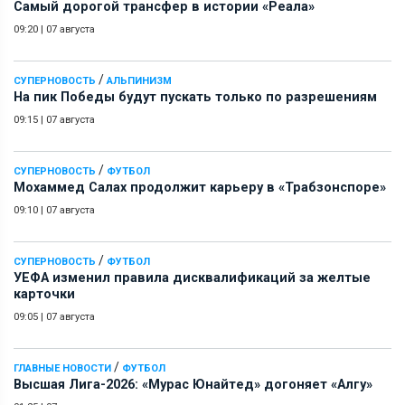
Самый дорогой трансфер в истории «Реала»
09:20
|
07 августа
/
СУПЕРНОВОСТЬ
АЛЬПИНИЗМ
На пик Победы будут пускать только по разрешениям
09:15
|
07 августа
/
СУПЕРНОВОСТЬ
ФУТБОЛ
Мохаммед Салах продолжит карьеру в «Трабзонспоре»
09:10
|
07 августа
/
СУПЕРНОВОСТЬ
ФУТБОЛ
УЕФА изменил правила дисквалификаций за желтые
карточки
09:05
|
07 августа
/
ГЛАВНЫЕ НОВОСТИ
ФУТБОЛ
Высшая Лига-2026: «Мурас Юнайтед» догоняет «Алгу»