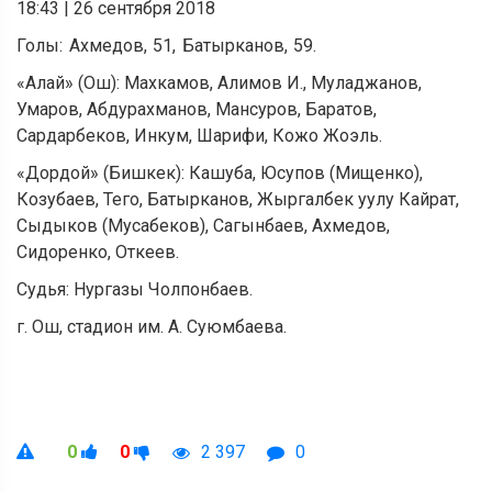
18:43
|
26 сентября 2018
Голы: Ахмедов, 51, Батырканов, 59.
«Алай» (Ош): Махкамов, Алимов И., Муладжанов,
Умаров, Абдурахманов, Мансуров, Баратов,
Сардарбеков, Инкум, Шарифи, Кожо Жоэль.
«Дордой» (Бишкек): Кашуба, Юсупов (Мищенко),
Козубаев, Тего, Батырканов, Жыргалбек уулу Кайрат,
Сыдыков (Мусабеков), Сагынбаев, Ахмедов,
Сидоренко, Откеев.
Судья: Нургазы Чолпонбаев.
г. Ош, стадион им. А. Суюмбаева.
0
0
2 397
0