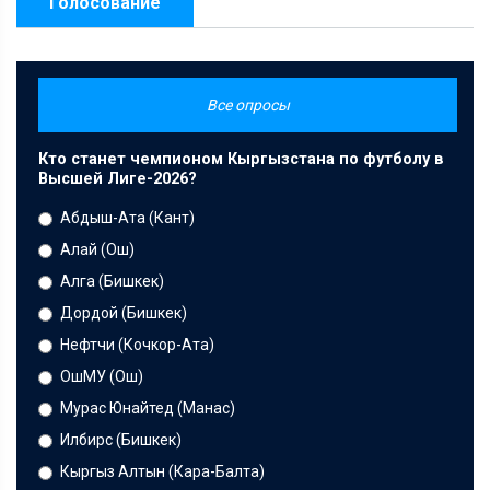
Голосование
Все опросы
Кто станет чемпионом Кыргызстана по футболу в
Высшей Лиге-2026?
Абдыш-Ата (Кант)
Алай (Ош)
Алга (Бишкек)
Дордой (Бишкек)
Нефтчи (Кочкор-Ата)
ОшМУ (Ош)
Мурас Юнайтед (Манас)
Илбирс (Бишкек)
Кыргыз Алтын (Кара-Балта)