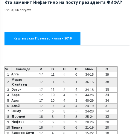
Кто заменит Инфантино на посту президента ФИФА?
09:10
|
06 августа
Кыргызская Премьер - лига - 2019
№
Команда
И
В
Н
П
Мячи
О
Алга
17
6
1
11
0
34-15
39
Мурас
2
17
11
5
1
36-15
38
Юнайтед
Озгон
11
4
35
3
17
2
34-18
Барс
10
34
4
17
4
3
44-26
5
Азия
17
10
4
3
40-29
34
6
Алай
17
9
4
4
24-19
31
Ошму
17
6
23
7
6
5
24-28
Дордой
22
8
18
6
4
8
25-24
Нефтчи
9
17
6
2
9
20-26
20
10
Талант
18
4
8
6
21-19
20
Бишкек Сити
11
17
4
6
7
15-22
18