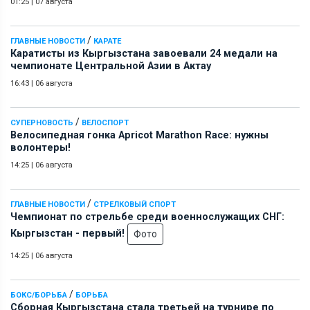
01:25
|
07 августа
/
ГЛАВНЫЕ НОВОСТИ
КАРАТЕ
Каратисты из Кыргызстана завоевали 24 медали на
чемпионате Центральной Азии в Актау
16:43
|
06 августа
/
СУПЕРНОВОСТЬ
ВЕЛОСПОРТ
Велосипедная гонка Apricot Marathon Race: нужны
волонтеры!
14:25
|
06 августа
/
ГЛАВНЫЕ НОВОСТИ
СТРЕЛКОВЫЙ СПОРТ
Чемпионат по стрельбе среди военнослужащих СНГ:
Кыргызстан - первый!
Фото
14:25
|
06 августа
/
БОКС/БОРЬБА
БОРЬБА
Сборная Кыргызстана стала третьей на турнире по