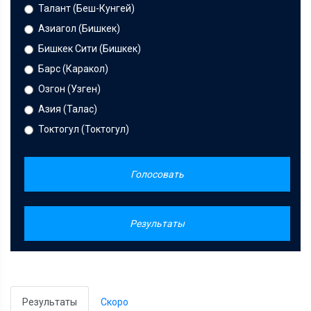
Талант (Беш-Кунгей)
Азиагол (Бишкек)
Бишкек Сити (Бишкек)
Барс (Каракол)
Озгон (Узген)
Азия (Талас)
Токтогул (Токтогул)
Голосовать
Результаты
Результаты
Скоро