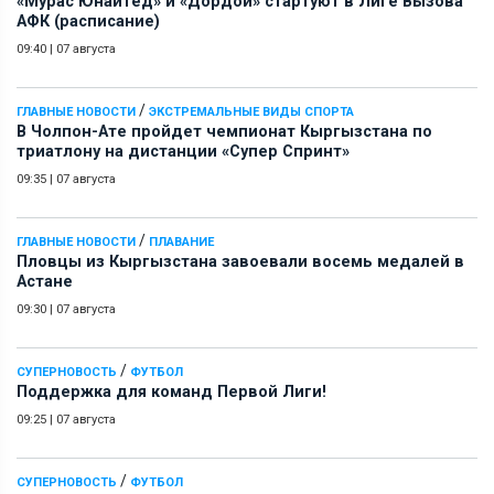
«Мурас Юнайтед» и «Дордой» стартуют в Лиге Вызова
АФК (расписание)
09:40
|
07 августа
/
ГЛАВНЫЕ НОВОСТИ
ЭКСТРЕМАЛЬНЫЕ ВИДЫ СПОРТА
В Чолпон-Ате пройдет чемпионат Кыргызстана по
триатлону на дистанции «Супер Спринт»
09:35
|
07 августа
/
ГЛАВНЫЕ НОВОСТИ
ПЛАВАНИЕ
Пловцы из Кыргызстана завоевали восемь медалей в
Астане
09:30
|
07 августа
/
СУПЕРНОВОСТЬ
ФУТБОЛ
Поддержка для команд Первой Лиги!
09:25
|
07 августа
/
СУПЕРНОВОСТЬ
ФУТБОЛ