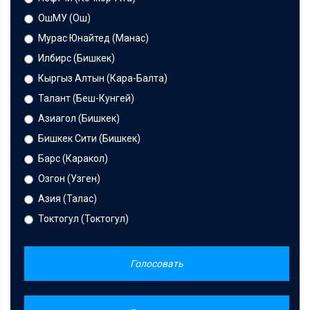
ОшМУ (Ош)
Мурас Юнайтед (Манас)
Илбирс (Бишкек)
Кыргыз Алтын (Кара-Балта)
Талант (Беш-Кунгей)
Азиагол (Бишкек)
Бишкек Сити (Бишкек)
Барс (Каракол)
Озгон (Узген)
Азия (Талас)
Токтогул (Токтогул)
Голосовать