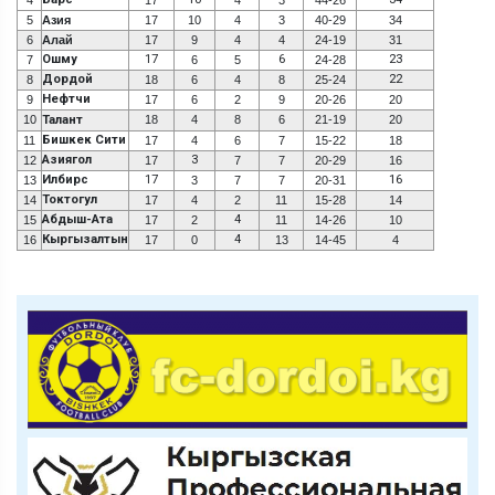
5
Азия
17
10
4
3
40-29
34
6
Алай
17
9
4
4
24-19
31
Ошму
17
6
23
7
6
5
24-28
Дордой
22
8
18
6
4
8
25-24
Нефтчи
9
17
6
2
9
20-26
20
10
Талант
18
4
8
6
21-19
20
Бишкек Сити
11
17
4
6
7
15-22
18
Азиягол
3
12
17
7
7
20-29
16
Илбирс
17
16
13
3
7
7
20-31
Токтогул
14
17
4
2
11
15-28
14
Абдыш-Ата
4
15
17
2
11
14-26
10
Кыргызалтын
4
16
17
0
13
14-45
4