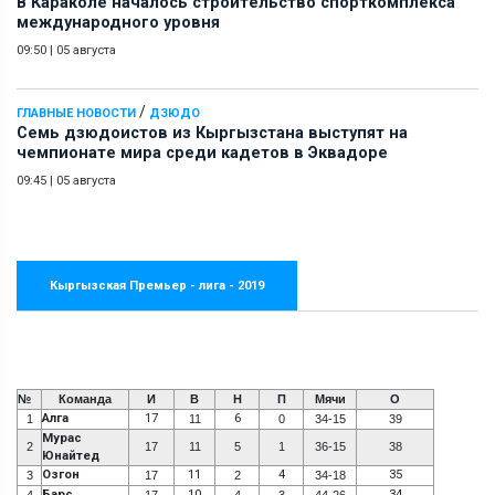
В Караколе началось строительство спорткомплекса
международного уровня
09:50
|
05 августа
/
ГЛАВНЫЕ НОВОСТИ
ДЗЮДО
Семь дзюдоистов из Кыргызстана выступят на
чемпионате мира среди кадетов в Эквадоре
09:45
|
05 августа
Кыргызская Премьер - лига - 2019
№
Команда
И
В
Н
П
Мячи
О
Алга
17
6
1
11
0
34-15
39
Мурас
2
17
11
5
1
36-15
38
Юнайтед
Озгон
11
4
35
3
17
2
34-18
Барс
10
34
4
17
4
3
44-26