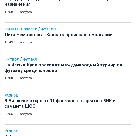
назначения
13:50
|
05 августа
/
ГЛАВНЫЕ НОВОСТИ
ФУТБОЛ
Лига Чемпионов: «Кайрат» проиграл в Болгарии
13:49
|
05 августа
/
ФУТБОЛ
ФУТЗАЛ
На Иссык-Куле проходит международный турнир по
футзалу среди юношей
10:00
|
05 августа
РАЗНОЕ
В Бишкеке откроют 11 фан-зон к открытию ВИК и
саммита ШОС
09:55
|
05 августа
РАЗНОЕ