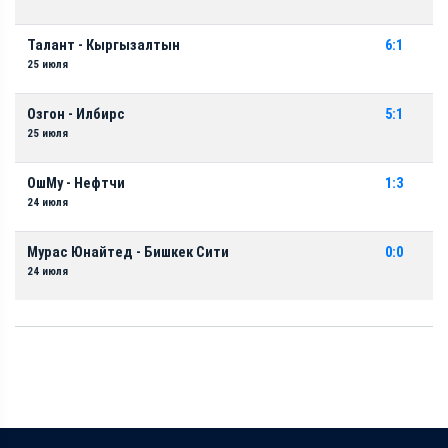
Талант - Кыргызалтын
6:1
25 июля
Озгон - Илбирс
5:1
25 июля
ОшМу - Нефтчи
1:3
24 июля
Мурас Юнайтед - Бишкек Сити
0:0
24 июля