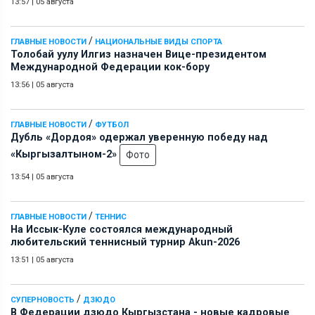
13:57
|
05 августа
/
ГЛАВНЫЕ НОВОСТИ
НАЦИОНАЛЬНЫЕ ВИДЫ СПОРТА
Толобай уулу Илгиз назначен Вице-президентом
Международной Федерации кок-бору
13:56
|
05 августа
/
ГЛАВНЫЕ НОВОСТИ
ФУТБОЛ
Дубль «Дордоя» одержал уверенную победу над
«Кыргызалтыном-2»
Фото
13:54
|
05 августа
/
ГЛАВНЫЕ НОВОСТИ
ТЕННИС
На Иссык-Куле состоялся международный
любительский теннисный турнир Akun-2026
13:51
|
05 августа
/
СУПЕРНОВОСТЬ
ДЗЮДО
В Федерации дзюдо Кыргызстана - новые кадровые