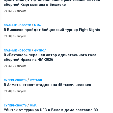
Кубок Азии (U-20): обновленное расписание матчей
сборной Кыргызстана в Бишкеке
09:35
|
06 августа
/
ГЛАВНЫЕ НОВОСТИ
ММА
В Бишкеке пройдет бойцовский турнир Fight Nights
09:30
|
06 августа
/
ГЛАВНЫЕ НОВОСТИ
ФУТБОЛ
В «Пахтакор» перешел автор единственного гола
сборной Ирака на ЧМ-2026
09:25
|
06 августа
/
СУПЕРНОВОСТЬ
ФУТБОЛ
В Алматы строят стадион на 45 тысяч человек
09:20
|
06 августа
/
СУПЕРНОВОСТЬ
ММА
Убыток от турнира UFC в Белом доме составил 30