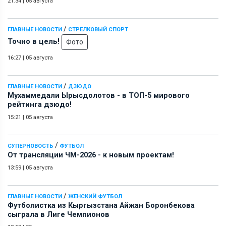
21:34
|
05 августа
/
ГЛАВНЫЕ НОВОСТИ
СТРЕЛКОВЫЙ СПОРТ
Точно в цель!
Фото
16:27
|
05 августа
/
ГЛАВНЫЕ НОВОСТИ
ДЗЮДО
Мухаммедали Ырысдолотов - в ТОП-5 мирового
рейтинга дзюдо!
15:21
|
05 августа
/
СУПЕРНОВОСТЬ
ФУТБОЛ
От трансляции ЧМ-2026 - к новым проектам!
13:59
|
05 августа
/
ГЛАВНЫЕ НОВОСТИ
ЖЕНСКИЙ ФУТБОЛ
Футболистка из Кыргызстана Айжан Боронбекова
сыграла в Лиге Чемпионов