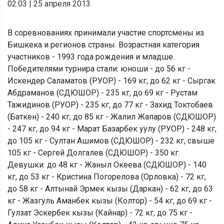
02:03
|
25 апреля 2013
В соревнованиях принимали участие спортсмены из
Бишкека и регионов страны. Возрастная категория
участников - 1993 года рождения и младше.
Победителями турнира стали: юноши - до 56 кг -
Искендер Саламатов (РУОР) - 169 кг, до 62 кг - Сыргак
Абдраманов (СДЮШОР) - 235 кг, до 69 кг - Рустам
Тажидинов (РУОР) - 235 кг, до 77 кг - Захид Токтобаев
(Баткен) - 240 кг, до 85 кг - Жалил Жапаров (СДЮШОР)
- 247 кг, до 94 кг - Марат Базарбек уулу (РУОР) - 248 кг,
до 105 кг - Султан Ашимов (СДЮШОР) - 232 кг, свыше
105 кг - Сергей Долгалев (СДЮШОР) - 350 кг.
Девушки: до 48 кг - Жаныл Океева (СДЮШОР) - 140
кг, до 53 кг - Кристина Погорелова (Орловка) - 72 кг,
до 58 кг - Алтынай Эрмек кызы (Даркан) - 62 кг, до 63
кг - Жазгуль Аманбек кызы (Колтор) - 54 кг, до 69 кг -
Гулзат Эскербек кызы (Кайнар) - 72 кг, до 75 кг -