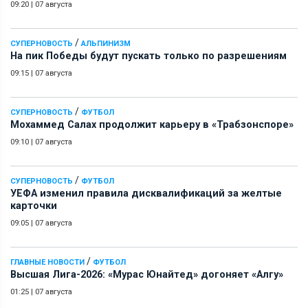
09:20
|
07 августа
/
СУПЕРНОВОСТЬ
АЛЬПИНИЗМ
На пик Победы будут пускать только по разрешениям
09:15
|
07 августа
/
СУПЕРНОВОСТЬ
ФУТБОЛ
Мохаммед Салах продолжит карьеру в «Трабзонспоре»
09:10
|
07 августа
/
СУПЕРНОВОСТЬ
ФУТБОЛ
УЕФА изменил правила дисквалификаций за желтые
карточки
09:05
|
07 августа
/
ГЛАВНЫЕ НОВОСТИ
ФУТБОЛ
Высшая Лига-2026: «Мурас Юнайтед» догоняет «Алгу»
01:25
|
07 августа