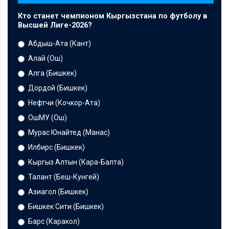
Кто станет чемпионом Кыргызстана по футболу в
Высшей Лиге-2026?
Абдыш-Ата (Кант)
Алай (Ош)
Алга (Бишкек)
Дордой (Бишкек)
Нефтчи (Кочкор-Ата)
ОшМУ (Ош)
Мурас Юнайтед (Манас)
Илбирс (Бишкек)
Кыргыз Алтын (Кара-Балта)
Талант (Беш-Кунгей)
Азиагол (Бишкек)
Бишкек Сити (Бишкек)
Барс (Каракол)