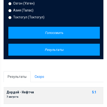
Озгон (Узген)
Азия (Талас)
Токтогул (Токтогул)
Голосовать
Результаты
Результаты
Скоро
Дордой - Нефтчи
5:1
7 августа