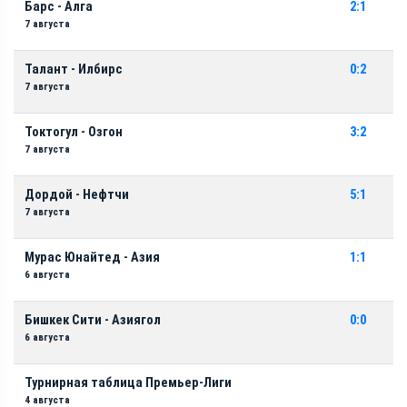
Барс - Алга
2:1
7 августа
Талант - Илбирс
0:2
7 августа
Токтогул - Озгон
3:2
7 августа
Дордой - Нефтчи
5:1
7 августа
Мурас Юнайтед - Азия
1:1
6 августа
Бишкек Сити - Азиягол
0:0
6 августа
Турнирная таблица Премьер-Лиги
4 августа