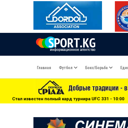
Главная
Футбол
Бокс/борьба
Еди
олный кард турнира UFC 331 - 10:00
***
Фабио Каннаваро