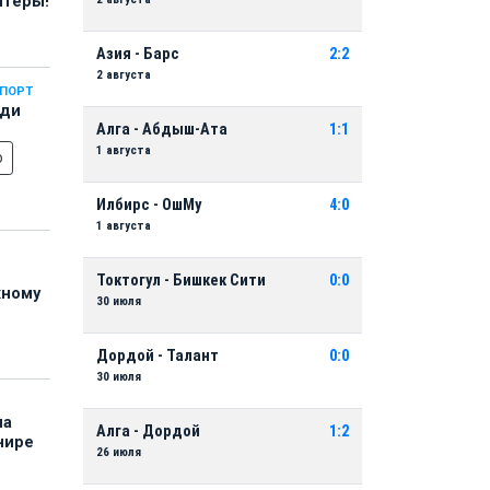
нтеры!
Азия - Барс
2:2
2 августа
СПОРТ
еди
Алга - Абдыш-Ата
1:1
1 августа
о
Илбирс - ОшМу
4:0
1 августа
Токтогул - Бишкек Сити
0:0
жному
30 июля
Дордой - Талант
0:0
30 июля
на
Алга - Дордой
1:2
нире
26 июля