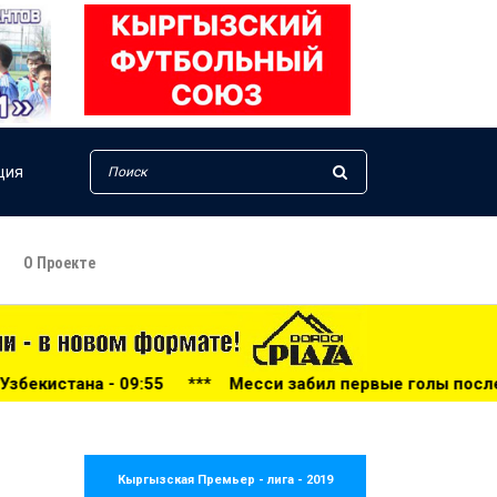
ция
О Проекте
***
Месси забил первые голы после чемпионата мира-202
Кыргызская Премьер - лига - 2019