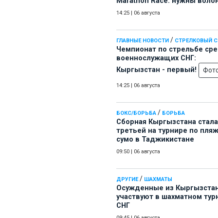
Marathon Race: нужны воло
14:25
|
06 августа
/
ГЛАВНЫЕ НОВОСТИ
СТРЕЛКОВЫЙ 
Чемпионат по стрельбе ср
военнослужащих СНГ:
Кыргызстан - первый!
Фот
14:25
|
06 августа
/
БОКС/БОРЬБА
БОРЬБА
Сборная Кыргызстана стала
третьей на турнире по пля
сумо в Таджикистане
09:50
|
06 августа
/
ДРУГИЕ
ШАХМАТЫ
Осужденные из Кыргызста
участвуют в шахматном тур
СНГ
09:45
|
06 августа