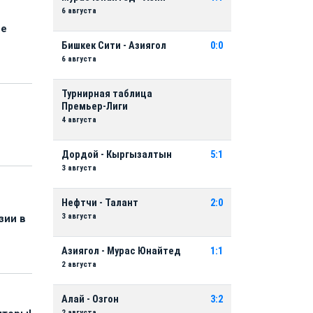
6 августа
ые
Бишкек Сити - Азиягол
0:0
6 августа
Турнирная таблица
Премьер-Лиги
4 августа
Дордой - Кыргызалтын
5:1
3 августа
Нефтчи - Талант
2:0
3 августа
зии в
Азиягол - Мурас Юнайтед
1:1
2 августа
Алай - Озгон
3:2
2 августа