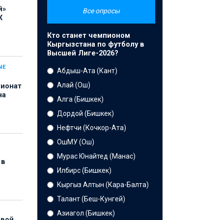
й»
Все опросы
К
Кто станет чемпионом
Кыргызстана по футболу в
Высшей Лиге-2026?
ЫЕ
Абдыш-Ата (Кант)
Алай (Ош)
пионат
на
Алга (Бишкек)
Дордой (Бишкек)
Нефтчи (Кочкор-Ата)
ОшМУ (Ош)
Мурас Юнайтед (Манас)
 в
Илбирс (Бишкек)
Кыргыз Алтын (Кара-Балта)
Талант (Беш-Кунгей)
Азиагол (Бишкек)
рвой