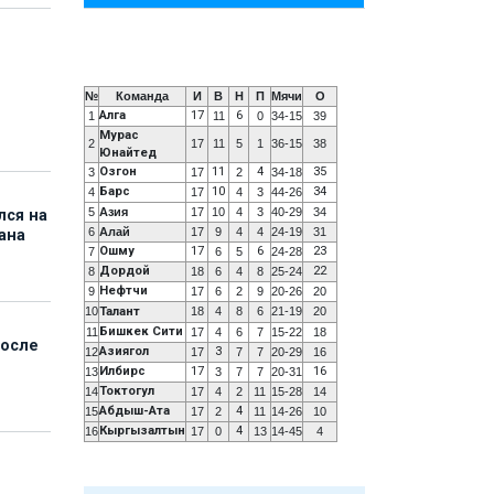
№
Команда
И
В
Н
П
Мячи
О
Алга
17
6
1
11
0
34-15
39
Мурас
2
17
11
5
1
36-15
38
Юнайтед
Озгон
11
4
35
3
17
2
34-18
Барс
10
34
4
17
4
3
44-26
5
Азия
17
10
4
3
40-29
34
лся на
6
Алай
17
9
4
4
24-19
31
ана
Ошму
17
6
23
7
6
5
24-28
Дордой
22
8
18
6
4
8
25-24
Нефтчи
9
17
6
2
9
20-26
20
10
Талант
18
4
8
6
21-19
20
Бишкек Сити
11
17
4
6
7
15-22
18
после
Азиягол
3
12
17
7
7
20-29
16
Илбирс
17
16
13
3
7
7
20-31
Токтогул
14
17
4
2
11
15-28
14
Абдыш-Ата
4
15
17
2
11
14-26
10
Кыргызалтын
4
16
17
0
13
14-45
4