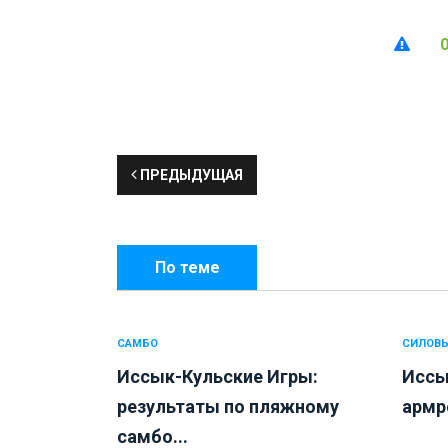
ПРЕДЫДУЩАЯ
По теме
САМБО
СИЛОВЫ
Иссык-Кульские Игры:
Иссы
результаты по пляжному
армре
самбо...