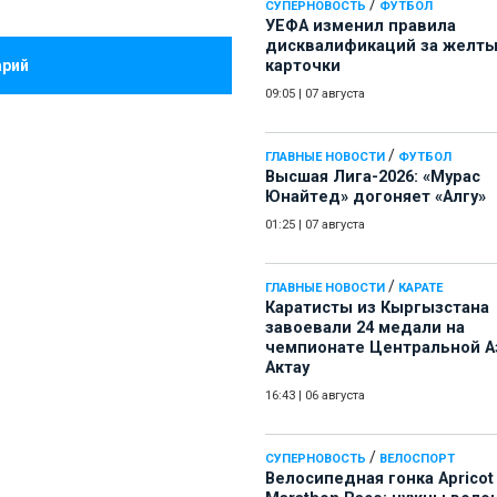
/
СУПЕРНОВОСТЬ
ФУТБОЛ
УЕФА изменил правила
дисквалификаций за желт
арий
карточки
09:05
|
07 августа
/
ГЛАВНЫЕ НОВОСТИ
ФУТБОЛ
Высшая Лига-2026: «Мурас
Юнайтед» догоняет «Алгу»
01:25
|
07 августа
/
ГЛАВНЫЕ НОВОСТИ
КАРАТЕ
Каратисты из Кыргызстана
завоевали 24 медали на
чемпионате Центральной А
Актау
16:43
|
06 августа
/
СУПЕРНОВОСТЬ
ВЕЛОСПОРТ
Велосипедная гонка Apricot