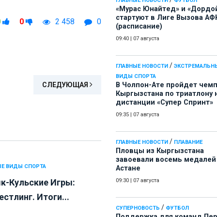
ГЛАВНЫЕ НОВОСТИ
ФУТБОЛ
«Мурас Юнайтед» и «Дордо
стартуют в Лиге Вызова АФ
0
0
2 458
0
(расписание)
09:40
|
07 августа
/
ГЛАВНЫЕ НОВОСТИ
ЭКСТРЕМАЛЬН
ВИДЫ СПОРТА
СЛЕДУЮЩАЯ
В Чолпон-Ате пройдет чем
Кыргызстана по триатлону 
дистанции «Супер Спринт»
09:35
|
07 августа
/
ГЛАВНЫЕ НОВОСТИ
ПЛАВАНИЕ
Пловцы из Кыргызстана
завоевали восемь медалей
Е ВИДЫ СПОРТА
Астане
к-Кульские Игры:
09:30
|
07 августа
стлинг. Итоги...
/
СУПЕРНОВОСТЬ
ФУТБОЛ
Поддержка для команд Пе