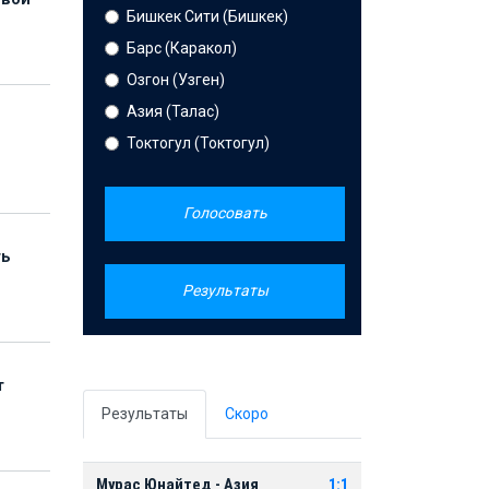
Бишкек Сити (Бишкек)
Барс (Каракол)
Озгон (Узген)
Азия (Талас)
Токтогул (Токтогул)
Голосовать
ть
Результаты
т
Результаты
Скоро
Мурас Юнайтед - Азия
1:1