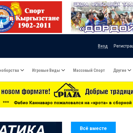
Вход
Регистра
ноборства
Игровые Виды
Массовый Спорт
Другие
 пожаловался на «крота» в сборной Узбекистана - 09:55
Всё вместе