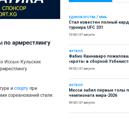
/
ЕДИНОБОРСТВА
ММА
Стал известен полный кард
турнира UFC 331
10:00
|
07 августа
ы по армрестлингу
ФУТБОЛ
Фабио Каннаваро пожалова
ых Иссык-Кульских
«крота» в сборной Узбекист
рмрестлингу.
09:55
|
07 августа
ФУТБОЛ
ьтуре и
спорту
при
Месси забил первые голы 
ами соревнований стали:
чемпионата мира-2026
09:50
|
07 августа