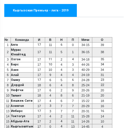
Кыргызская Премьер - лига - 2019
№
Команда
И
В
Н
П
Мячи
О
Алга
17
6
1
11
0
34-15
39
Мурас
2
17
11
5
1
36-15
38
Юнайтед
Озгон
11
4
35
3
17
2
34-18
Барс
10
34
4
17
4
3
44-26
5
Азия
17
10
4
3
40-29
34
6
Алай
17
9
4
4
24-19
31
Ошму
17
6
23
7
6
5
24-28
Дордой
22
8
18
6
4
8
25-24
Нефтчи
9
17
6
2
9
20-26
20
10
Талант
18
4
8
6
21-19
20
Бишкек Сити
11
17
4
6
7
15-22
18
Азиягол
3
12
17
7
7
20-29
16
Илбирс
17
16
13
3
7
7
20-31
Токтогул
14
17
4
2
11
15-28
14
Абдыш-Ата
4
15
17
2
11
14-26
10
Кыргызалтын
4
16
17
0
13
14-45
4