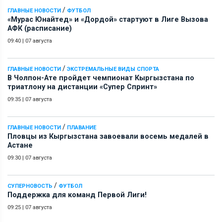
/
ГЛАВНЫЕ НОВОСТИ
ФУТБОЛ
«Мурас Юнайтед» и «Дордой» стартуют в Лиге Вызова
АФК (расписание)
09:40
|
07 августа
/
ГЛАВНЫЕ НОВОСТИ
ЭКСТРЕМАЛЬНЫЕ ВИДЫ СПОРТА
В Чолпон-Ате пройдет чемпионат Кыргызстана по
триатлону на дистанции «Супер Спринт»
09:35
|
07 августа
/
ГЛАВНЫЕ НОВОСТИ
ПЛАВАНИЕ
Пловцы из Кыргызстана завоевали восемь медалей в
Астане
09:30
|
07 августа
/
СУПЕРНОВОСТЬ
ФУТБОЛ
Поддержка для команд Первой Лиги!
09:25
|
07 августа