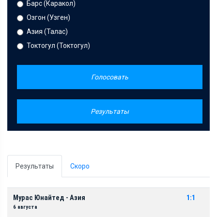
Барс (Каракол)
Озгон (Узген)
Азия (Талас)
Токтогул (Токтогул)
Голосовать
Результаты
Результаты
Скоро
Мурас Юнайтед - Азия
1:1
6 августа