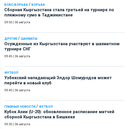
/
БОКС/БОРЬБА
БОРЬБА
Сборная Кыргызстана стала третьей на турнире по
пляжному сумо в Таджикистане
09:50
|
06 августа
/
ДРУГИЕ
ШАХМАТЫ
Осужденные из Кыргызстана участвуют в шахматном
турнире СНГ
09:45
|
06 августа
ФУТБОЛ
Узбекский нападающий Элдор Шомуродов может
перейти в новый клуб
09:40
|
06 августа
/
ГЛАВНЫЕ НОВОСТИ
ФУТБОЛ
Кубок Азии (U-20): обновленное расписание матчей
сборной Кыргызстана в Бишкеке
09:35
|
06 августа