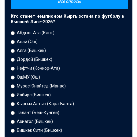
Все опросы
Кто станет чемпионом Кыргызстана по футболу в
Высшей Лиге-2026?
Абдыш-Ата (Кант)
Алай (Ош)
Алга (Бишкек)
Дордой (Бишкек)
Нефтчи (Кочкор-Ата)
ОшМУ (Ош)
Мурас Юнайтед (Манас)
Илбирс (Бишкек)
Кыргыз Алтын (Кара-Балта)
Талант (Беш-Кунгей)
Азиагол (Бишкек)
Бишкек Сити (Бишкек)