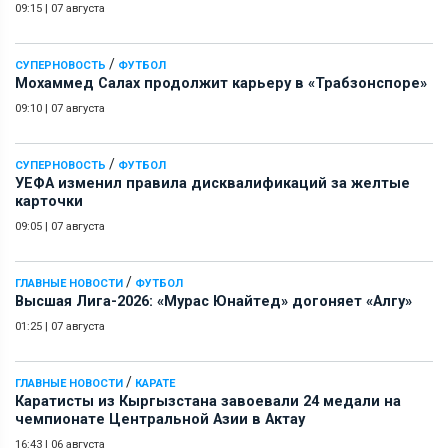
09:15
|
07 августа
/
СУПЕРНОВОСТЬ
ФУТБОЛ
Мохаммед Салах продолжит карьеру в «Трабзонспоре»
09:10
|
07 августа
/
СУПЕРНОВОСТЬ
ФУТБОЛ
УЕФА изменил правила дисквалификаций за желтые
карточки
09:05
|
07 августа
/
ГЛАВНЫЕ НОВОСТИ
ФУТБОЛ
Высшая Лига-2026: «Мурас Юнайтед» догоняет «Алгу»
01:25
|
07 августа
/
ГЛАВНЫЕ НОВОСТИ
КАРАТЕ
Каратисты из Кыргызстана завоевали 24 медали на
чемпионате Центральной Азии в Актау
16:43
|
06 августа