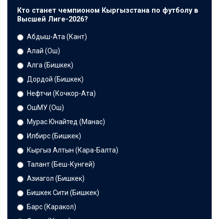
Кто станет чемпионом Кыргызстана по футболу в
Высшей Лиге-2026?
Абдыш-Ата (Кант)
Алай (Ош)
Алга (Бишкек)
Дордой (Бишкек)
Нефтчи (Кочкор-Ата)
ОшМУ (Ош)
Мурас Юнайтед (Манас)
Илбирс (Бишкек)
Кыргыз Алтын (Кара-Балта)
Талант (Беш-Кунгей)
Азиагол (Бишкек)
Бишкек Сити (Бишкек)
Барс (Каракол)