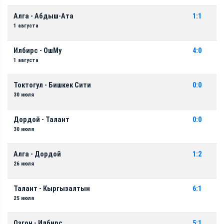
Алга - Абдыш-Ата
1:1
1 августа
Илбирс - ОшМу
4:0
1 августа
Токтогул - Бишкек Сити
0:0
30 июля
Дордой - Талант
0:0
30 июля
Алга - Дордой
1:2
26 июля
Талант - Кыргызалтын
6:1
25 июля
Озгон - Илбирс
5:1