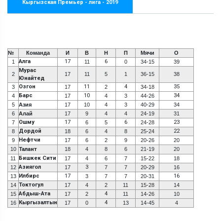
Кыргызская Премьер - лига - 2019
№
Команда
И
В
Н
П
Мячи
О
Алга
17
6
1
11
0
34-15
39
Мурас
2
17
11
5
1
36-15
38
Юнайтед
Озгон
11
4
35
3
17
2
34-18
Барс
10
34
4
17
4
3
44-26
5
Азия
17
10
4
3
40-29
34
6
Алай
17
9
4
4
24-19
31
Ошму
17
6
23
7
6
5
24-28
Дордой
22
8
18
6
4
8
25-24
Нефтчи
9
17
6
2
9
20-26
20
10
Талант
18
4
8
6
21-19
20
Бишкек Сити
11
17
4
6
7
15-22
18
Азиягол
3
12
17
7
7
20-29
16
Илбирс
17
16
13
3
7
7
20-31
Токтогул
14
17
4
2
11
15-28
14
Абдыш-Ата
4
15
17
2
11
14-26
10
Кыргызалтын
4
16
17
0
13
14-45
4