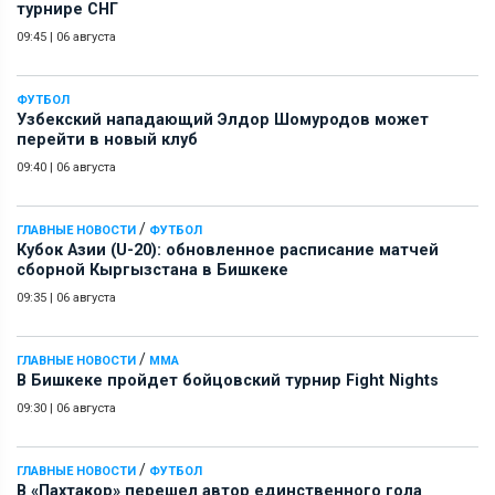
турнире СНГ
09:45
|
06 августа
ФУТБОЛ
Узбекский нападающий Элдор Шомуродов может
перейти в новый клуб
09:40
|
06 августа
/
ГЛАВНЫЕ НОВОСТИ
ФУТБОЛ
Кубок Азии (U-20): обновленное расписание матчей
сборной Кыргызстана в Бишкеке
09:35
|
06 августа
/
ГЛАВНЫЕ НОВОСТИ
ММА
В Бишкеке пройдет бойцовский турнир Fight Nights
09:30
|
06 августа
/
ГЛАВНЫЕ НОВОСТИ
ФУТБОЛ
В «Пахтакор» перешел автор единственного гола