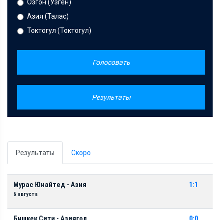
Озгон (Узген)
Азия (Талас)
Токтогул (Токтогул)
Голосовать
Результаты
Результаты
Скоро
Мурас Юнайтед - Азия
1:1
6 августа
Бишкек Сити - Азиягол
0:0