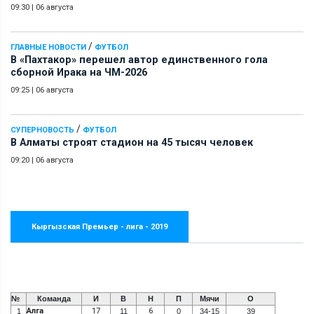
09:30
|
06 августа
/
ГЛАВНЫЕ НОВОСТИ
ФУТБОЛ
В «Пахтакор» перешел автор единственного гола
сборной Ирака на ЧМ-2026
09:25
|
06 августа
/
СУПЕРНОВОСТЬ
ФУТБОЛ
В Алматы строят стадион на 45 тысяч человек
09:20
|
06 августа
Кыргызская Премьер - лига - 2019
№
Команда
И
В
Н
П
Мячи
О
Алга
17
6
1
11
0
34-15
39