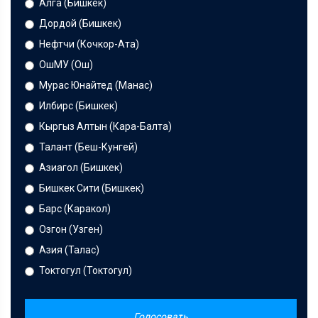
Алга (Бишкек)
Дордой (Бишкек)
Нефтчи (Кочкор-Ата)
ОшМУ (Ош)
Мурас Юнайтед (Манас)
Илбирс (Бишкек)
Кыргыз Алтын (Кара-Балта)
Талант (Беш-Кунгей)
Азиагол (Бишкек)
Бишкек Сити (Бишкек)
Барс (Каракол)
Озгон (Узген)
Азия (Талас)
Токтогул (Токтогул)
Голосовать