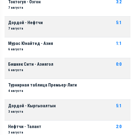
Токтогул - Озгон
3:2
7 августа
Дордой - Нефтчи
5:1
7 августа
Мурас Юнайтед - Азия
1:1
6 августа
Бишкек Сити - Азиягол
0:0
6 августа
Турнирная таблица Премьер-Лиги
4 августа
Дордой - Кыргызалтын
5:1
3 августа
Нефтчи - Талант
2:0
3 августа