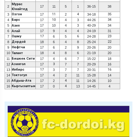
Мурас
2
17
11
5
1
36-15
38
Юнайтед
Озгон
11
4
35
3
17
2
34-18
Барс
10
34
4
17
4
3
44-26
5
Азия
17
10
4
3
40-29
34
6
Алай
17
9
4
4
24-19
31
Ошму
17
6
23
7
6
5
24-28
Дордой
22
8
18
6
4
8
25-24
Нефтчи
9
17
6
2
9
20-26
20
10
Талант
18
4
8
6
21-19
20
Бишкек Сити
11
17
4
6
7
15-22
18
Азиягол
3
12
17
7
7
20-29
16
Илбирс
17
16
13
3
7
7
20-31
Токтогул
14
17
4
2
11
15-28
14
Абдыш-Ата
4
15
17
2
11
14-26
10
Кыргызалтын
4
16
17
0
13
14-45
4