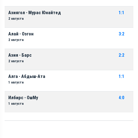
Азиягол - Мурас Юнайтед
1:1
2 августа
Алай - Озгон
3:2
2 августа
Азия - Барс
2:2
2 августа
Алга - Абдыш-Ата
1:1
1 августа
Илбирс - ОшМу
4:0
1 августа