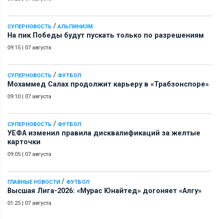
/
СУПЕРНОВОСТЬ
АЛЬПИНИЗМ
На пик Победы будут пускать только по разрешениям
09:15
|
07 августа
/
СУПЕРНОВОСТЬ
ФУТБОЛ
Мохаммед Салах продолжит карьеру в «Трабзонспоре»
09:10
|
07 августа
/
СУПЕРНОВОСТЬ
ФУТБОЛ
УЕФА изменил правила дисквалификаций за желтые
карточки
09:05
|
07 августа
/
ГЛАВНЫЕ НОВОСТИ
ФУТБОЛ
Высшая Лига-2026: «Мурас Юнайтед» догоняет «Алгу»
01:25
|
07 августа