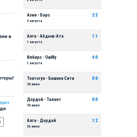
Азия - Барс
2:2
2 августа
Алга - Абдыш-Ата
1:1
зии в
1 августа
Илбирс - ОшМу
4:0
1 августа
нтеры!
Токтогул - Бишкек Сити
0:0
30 июля
Дордой - Талант
0:0
СПОРТ
30 июля
еди
Алга - Дордой
1:2
о
26 июля