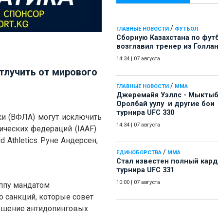
/
ГЛАВНЫЕ НОВОСТИ
ФУТБОЛ
Сборную Казахстана по фут
возглавил тренер из Голла
14:34
|
07 августа
тлучить от мирового
/
ГЛАВНЫЕ НОВОСТИ
ММА
Джеремайя Уэллс - Мыкты
Оролбай уулу и другие бои
турнира UFC 330
и (ВФЛА) могут исключить
14:34
|
07 августа
ческих федераций (IAAF).
 Athletics Руне Андерсен,
/
ЕДИНОБОРСТВА
ММА
Стал известен полный кард
турнира UFC 331
10:00
|
07 августа
уппу мандатом
 санкций, которые совет
ушение антидопинговых