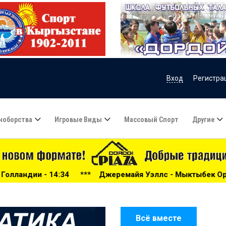
Вход
Регистра
ноборства
Игровые Виды
Массовый Спорт
Другие
**
Джеремайя Уэллс - Мыктыбек Оролбай уулу и другие б
Всё вместе