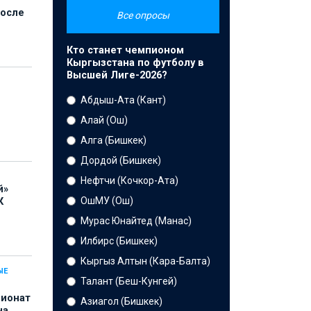
после
Все опросы
Кто станет чемпионом
Кыргызстана по футболу в
Высшей Лиге-2026?
Абдыш-Ата (Кант)
Алай (Ош)
Алга (Бишкек)
Дордой (Бишкек)
Нефтчи (Кочкор-Ата)
й»
ОшМУ (Ош)
К
Мурас Юнайтед (Манас)
Илбирс (Бишкек)
Кыргыз Алтын (Кара-Балта)
ЫЕ
Талант (Беш-Кунгей)
пионат
Азиагол (Бишкек)
на