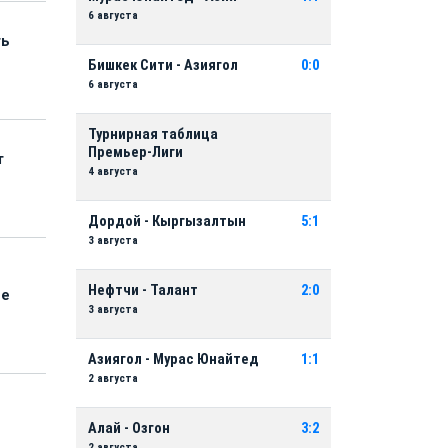
6 августа
ть
Бишкек Сити - Азиягол
0:0
6 августа
Турнирная таблица
Премьер-Лиги
т
4 августа
Дордой - Кыргызалтын
5:1
3 августа
Нефтчи - Талант
2:0
ые
3 августа
Азиягол - Мурас Юнайтед
1:1
2 августа
Алай - Озгон
3:2
2 августа