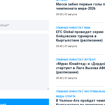
ФУТБОЛ
Месси забил первые голы 
чемпионата мира-2026
09:50
|
07 августа
/
ГЛАВНЫЕ НОВОСТИ
ММА
EFC Global проведет серию
бойцовских турниров в
Кыргызстане (расписание)
09:45
|
07 августа
/
ГЛАВНЫЕ НОВОСТИ
ФУТБОЛ
«Мурас Юнайтед» и «Дордо
стартуют в Лиге Вызова АФ
(расписание)
09:40
|
07 августа
/
ГЛАВНЫЕ НОВОСТИ
ЭКСТРЕМАЛЬН
ВИДЫ СПОРТА
В Чолпон-Ате пройдет чем
арий
Кыргызстана по триатлону 