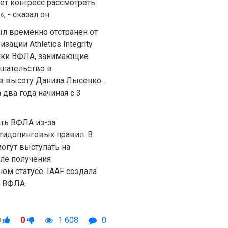
дет конгресс рассмотреть
 - сказал он.
л временно отстранен от
ции Athletics Integrity
дники ВФЛА, занимающие
ешательство в
в высоту Данила Лысенко.
два года начиная с 3
сть ВФЛА из-за
тидопинговых правил. В
огут выступать на
ле получения
м статусе. IAAF создала
а ВФЛА.
0
0
1 608
0