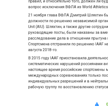
правил, и относительно того, должен ли бу
вопрос исключения ВФЛА из World Athletics»,
21 ноября глава ВФЛА Дмитрий Шляхтин бы
должности по решению независимой организа
Unit (AIU). Шляхтин, а также другие сотру
руководящие посты, были наказаны за вм
расследование дела в отношении прыгуна 
Спортсмена отстранили по решению IAAF на 
августа 2018-го.
В 2015 году IAAF приостановила деятельно
систематических нарушений россиянами ан
настоящее время российские спортсмены м
международных соревнованиях только пос
индивидуальных разрешений и в нейтрально
рабочую группу по восстановлению статус