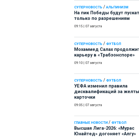
/
СУПЕРНОВОСТЬ
АЛЬПИНИЗМ
На пик Победы будут пуска
только по разрешениям
09:15
|
07 августа
/
СУПЕРНОВОСТЬ
ФУТБОЛ
Мохаммед Салах продолжи
карьеру в «Трабзонспоре»
09:10
|
07 августа
/
СУПЕРНОВОСТЬ
ФУТБОЛ
УЕФА изменил правила
дисквалификаций за желт
карточки
09:05
|
07 августа
/
ГЛАВНЫЕ НОВОСТИ
ФУТБОЛ
Высшая Лига-2026: «Мурас
Юнайтед» догоняет «Алгу»