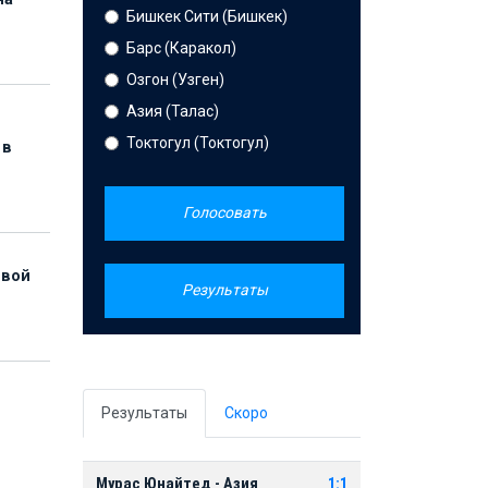
Бишкек Сити (Бишкек)
Барс (Каракол)
Озгон (Узген)
Азия (Талас)
Токтогул (Токтогул)
 в
Голосовать
рвой
Результаты
Результаты
Скоро
Мурас Юнайтед - Азия
1:1