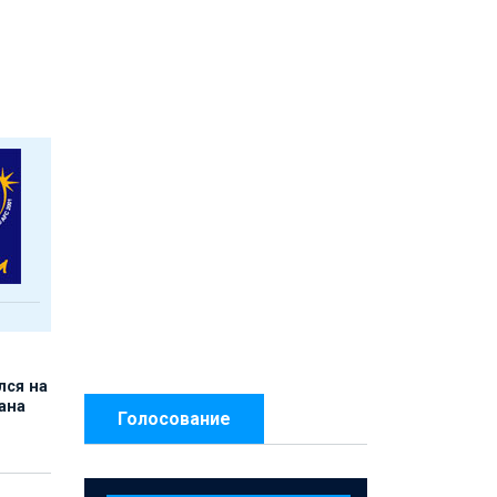
лся на
ана
Голосование