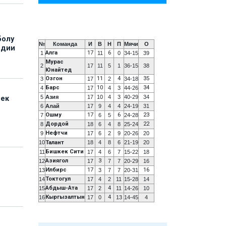
болу
№
Команда
И
В
Н
П
Мячи
О
ндии
Алга
17
6
1
11
0
34-15
39
Мурас
2
17
11
5
1
36-15
38
Юнайтед
Озгон
11
4
35
3
17
2
34-18
Барс
10
34
4
17
4
3
44-26
5
Азия
17
10
4
3
40-29
34
бек
6
Алай
17
9
4
4
24-19
31
Ошму
17
6
23
7
6
5
24-28
Дордой
22
8
18
6
4
8
25-24
Нефтчи
9
17
6
2
9
20-26
20
10
Талант
18
4
8
6
21-19
20
Бишкек Сити
11
17
4
6
7
15-22
18
Азиягол
3
12
17
7
7
20-29
16
Илбирс
17
16
13
3
7
7
20-31
Токтогул
14
17
4
2
11
15-28
14
Абдыш-Ата
4
15
17
2
11
14-26
10
Кыргызалтын
4
16
17
0
13
14-45
4