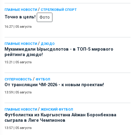
/
ГЛАВНЫЕ НОВОСТИ
СТРЕЛКОВЫЙ СПОРТ
Точно в цель!
Фото
16:27
|
05 августа
/
ГЛАВНЫЕ НОВОСТИ
ДЗЮДО
Мухаммедали Ырысдолотов - в ТОП-5 мирового
рейтинга дзюдо!
15:21
|
05 августа
/
СУПЕРНОВОСТЬ
ФУТБОЛ
От трансляции ЧМ-2026 - к новым проектам!
13:59
|
05 августа
/
ГЛАВНЫЕ НОВОСТИ
ЖЕНСКИЙ ФУТБОЛ
Футболистка из Кыргызстана Айжан Боронбекова
сыграла в Лиге Чемпионов
13:57
|
05 августа