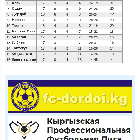
6
Алай
17
9
4
4
24-19
31
Ошму
17
6
23
7
6
5
24-28
Дордой
22
8
18
6
4
8
25-24
Нефтчи
9
17
6
2
9
20-26
20
10
Талант
18
4
8
6
21-19
20
Бишкек Сити
11
17
4
6
7
15-22
18
Азиягол
3
12
17
7
7
20-29
16
Илбирс
17
16
13
3
7
7
20-31
Токтогул
14
17
4
2
11
15-28
14
Абдыш-Ата
4
15
17
2
11
14-26
10
Кыргызалтын
4
16
17
0
13
14-45
4