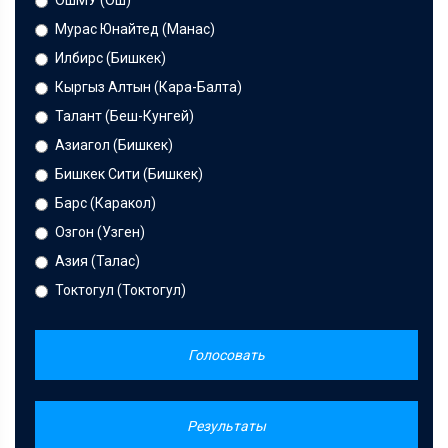
ОшМУ (Ош)
Мурас Юнайтед (Манас)
Илбирс (Бишкек)
Кыргыз Алтын (Кара-Балта)
Талант (Беш-Кунгей)
Азиагол (Бишкек)
Бишкек Сити (Бишкек)
Барс (Каракол)
Озгон (Узген)
Азия (Талас)
Токтогул (Токтогул)
Голосовать
Результаты