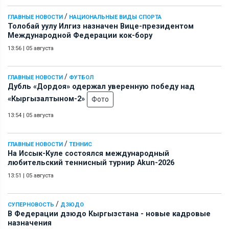
/
ГЛАВНЫЕ НОВОСТИ
НАЦИОНАЛЬНЫЕ ВИДЫ СПОРТА
Толобай уулу Илгиз назначен Вице-президентом
Международной Федерации кок-бору
13:56
|
05 августа
/
ГЛАВНЫЕ НОВОСТИ
ФУТБОЛ
Дубль «Дордоя» одержал уверенную победу над
«Кыргызалтыном-2»
Фото
13:54
|
05 августа
/
ГЛАВНЫЕ НОВОСТИ
ТЕННИС
На Иссык-Куле состоялся международный
любительский теннисный турнир Akun-2026
13:51
|
05 августа
/
СУПЕРНОВОСТЬ
ДЗЮДО
В Федерации дзюдо Кыргызстана - новые кадровые
назначения