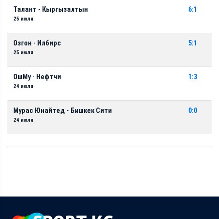
Талант - Кыргызалтын
6:1
25 июля
Озгон - Илбирс
5:1
25 июля
ОшМу - Нефтчи
1:3
24 июля
Мурас Юнайтед - Бишкек Сити
0:0
24 июля