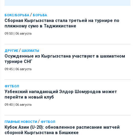
/
БОКС/БОРЬБА
БОРЬБА
Сборная Кыргызстана стала третьей на турнире по
пляжному сумо в Таджикистане
09:50
|
06 августа
/
ДРУГИЕ
ШАХМАТЫ
Осужденные из Кыргызстана участвуют в шахматном
турнире СНГ
09:45
|
06 августа
ФУТБОЛ
Узбекский нападающий Элдор Шомуродов может
перейти в новый клуб
09:40
|
06 августа
/
ГЛАВНЫЕ НОВОСТИ
ФУТБОЛ
Кубок Азии (U-20): обновленное расписание матчей
сборной Кыргызстана в Бишкеке