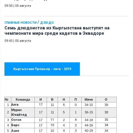
09:50
|
05 августа
/
ГЛАВНЫЕ НОВОСТИ
ДЗЮДО
Семь дзюдоистов из Кыргызстана выступят на
чемпионате мира среди кадетов в Эквадоре
09:45
|
05 августа
Кыргызская Премьер - лига - 2019
№
Команда
И
В
Н
П
Мячи
О
Алга
17
6
1
11
0
34-15
39
Мурас
2
17
11
5
1
36-15
38
Юнайтед
Озгон
11
4
35
3
17
2
34-18
Барс
10
34
4
17
4
3
44-26
5
Азия
17
10
4
3
40-29
34