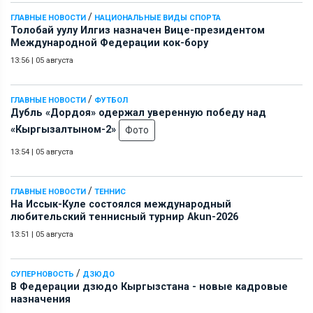
/
ГЛАВНЫЕ НОВОСТИ
НАЦИОНАЛЬНЫЕ ВИДЫ СПОРТА
Толобай уулу Илгиз назначен Вице-президентом
Международной Федерации кок-бору
13:56
|
05 августа
/
ГЛАВНЫЕ НОВОСТИ
ФУТБОЛ
Дубль «Дордоя» одержал уверенную победу над
«Кыргызалтыном-2»
Фото
13:54
|
05 августа
/
ГЛАВНЫЕ НОВОСТИ
ТЕННИС
На Иссык-Куле состоялся международный
любительский теннисный турнир Akun-2026
13:51
|
05 августа
/
СУПЕРНОВОСТЬ
ДЗЮДО
В Федерации дзюдо Кыргызстана - новые кадровые
назначения