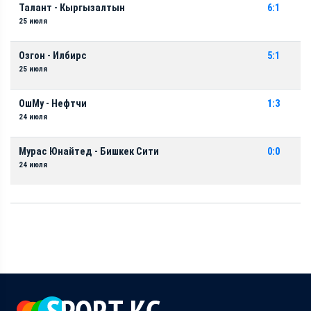
Талант - Кыргызалтын
6:1
25 июля
Озгон - Илбирс
5:1
25 июля
ОшМу - Нефтчи
1:3
24 июля
Мурас Юнайтед - Бишкек Сити
0:0
24 июля