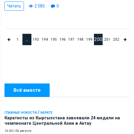
Читать
2 585
0
...
200
1
193
194
195
196
197
198
199
201
202
Всё вместе
/
ГЛАВНЫЕ НОВОСТИ
КАРАТЕ
Каратисты из Кыргызстана завоевали 24 медали на
чемпионате Центральной Азии в Актау
16:43
|
06 августа