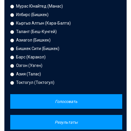
Мурас Юнайтед (Манас)
Илбирс (Бишкек)
Кыргыз Алтын (Кара-Балта)
Талант (Беш-Кунгей)
Азиагол (Бишкек)
Бишкек Сити (Бишкек)
Барс (Каракол)
Озгон (Узген)
Азия (Талас)
Токтогул (Токтогул)
Голосовать
Результаты