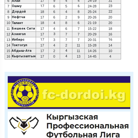
6
Алай
17
9
4
4
24-19
31
Ошму
17
6
23
7
6
5
24-28
Дордой
22
8
18
6
4
8
25-24
Нефтчи
9
17
6
2
9
20-26
20
10
Талант
18
4
8
6
21-19
20
Бишкек Сити
11
17
4
6
7
15-22
18
Азиягол
3
12
17
7
7
20-29
16
Илбирс
17
16
13
3
7
7
20-31
Токтогул
14
17
4
2
11
15-28
14
Абдыш-Ата
4
15
17
2
11
14-26
10
Кыргызалтын
4
16
17
0
13
14-45
4