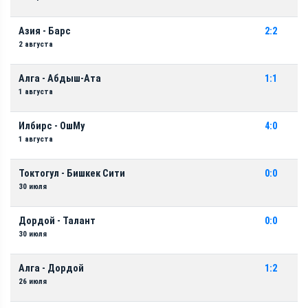
Азия - Барс
2:2
2 августа
Алга - Абдыш-Ата
1:1
1 августа
Илбирс - ОшМу
4:0
1 августа
Токтогул - Бишкек Сити
0:0
30 июля
Дордой - Талант
0:0
30 июля
Алга - Дордой
1:2
26 июля