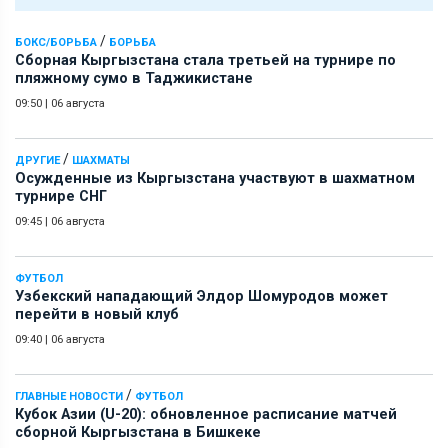
/
БОКС/БОРЬБА
БОРЬБА
Сборная Кыргызстана стала третьей на турнире по
пляжному сумо в Таджикистане
09:50
|
06 августа
/
ДРУГИЕ
ШАХМАТЫ
Осужденные из Кыргызстана участвуют в шахматном
турнире СНГ
09:45
|
06 августа
ФУТБОЛ
Узбекский нападающий Элдор Шомуродов может
перейти в новый клуб
09:40
|
06 августа
/
ГЛАВНЫЕ НОВОСТИ
ФУТБОЛ
Кубок Азии (U-20): обновленное расписание матчей
сборной Кыргызстана в Бишкеке