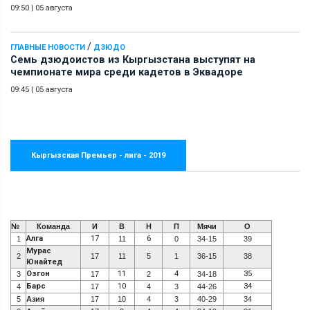
09:50
|
05 августа
/
ГЛАВНЫЕ НОВОСТИ
ДЗЮДО
Семь дзюдоистов из Кыргызстана выступят на
чемпионате мира среди кадетов в Эквадоре
09:45
|
05 августа
Кыргызская Премьер - лига - 2019
№
Команда
И
В
Н
П
Мячи
О
Алга
17
6
1
11
0
34-15
39
Мурас
2
17
11
5
1
36-15
38
Юнайтед
Озгон
11
4
35
3
17
2
34-18
Барс
10
34
4
17
4
3
44-26
5
Азия
17
10
4
3
40-29
34