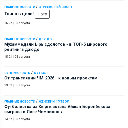
/
ГЛАВНЫЕ НОВОСТИ
СТРЕЛКОВЫЙ СПОРТ
Точно в цель!
Фото
16:27
|
05 августа
/
ГЛАВНЫЕ НОВОСТИ
ДЗЮДО
Мухаммедали Ырысдолотов - в ТОП-5 мирового
рейтинга дзюдо!
15:21
|
05 августа
/
СУПЕРНОВОСТЬ
ФУТБОЛ
От трансляции ЧМ-2026 - к новым проектам!
13:59
|
05 августа
/
ГЛАВНЫЕ НОВОСТИ
ЖЕНСКИЙ ФУТБОЛ
Футболистка из Кыргызстана Айжан Боронбекова
сыграла в Лиге Чемпионов
13:57
|
05 августа