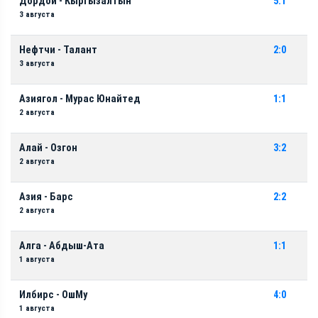
Дордой - Кыргызалтын
5:1
3 августа
Нефтчи - Талант
2:0
3 августа
Азиягол - Мурас Юнайтед
1:1
2 августа
Алай - Озгон
3:2
2 августа
Азия - Барс
2:2
2 августа
Алга - Абдыш-Ата
1:1
1 августа
Илбирс - ОшМу
4:0
1 августа