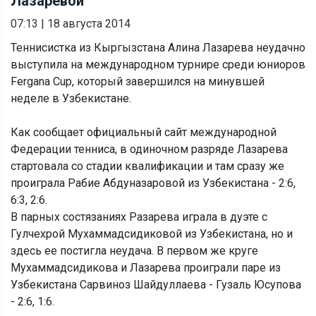
Лазаревой
07:13
|
18 августа 2014
Теннисистка из Кыргызстана Алина Лазарева неудачно
выступила на международном турнире среди юниоров
Fergana Cup, который завершился на минувшей
неделе в Узбекистане.
Как сообщает официальный сайт международной
Федерации тенниса, в одиночном разряде Лазарева
стартовала со стадии квалификации и там сразу же
проиграла Рабие Абдуназаровой из Узбекистана - 2:6,
6:3, 2:6.
В парных состязаниях Разарева играла в дуэте с
Гулчехрой Мухаммадсидиковой из Узбекистана, но и
здесь ее постигла неудача. В первом же круге
Мухаммадсидикова и Лазарева проиграли паре из
Узбекистана Сарвиноз Шайдуллаева - Гузаль Юсупова
- 2:6, 1:6.