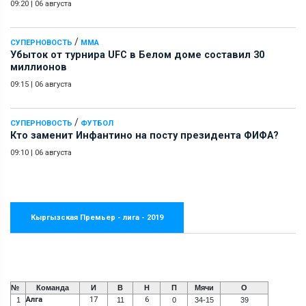
09:20
|
06 августа
/
СУПЕРНОВОСТЬ
ММА
Убыток от турнира UFC в Белом доме составил 30
миллионов
09:15
|
06 августа
/
СУПЕРНОВОСТЬ
ФУТБОЛ
Кто заменит Инфантино на посту президента ФИФА?
09:10
|
06 августа
Кыргызская Премьер - лига - 2019
№
Команда
И
В
Н
П
Мячи
О
Алга
17
6
1
11
0
34-15
39