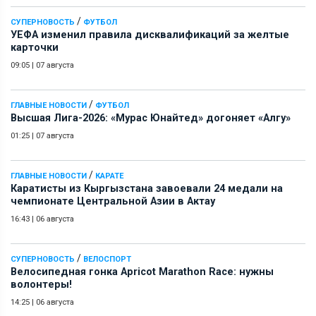
/
СУПЕРНОВОСТЬ
ФУТБОЛ
УЕФА изменил правила дисквалификаций за желтые
карточки
09:05
|
07 августа
/
ГЛАВНЫЕ НОВОСТИ
ФУТБОЛ
Высшая Лига-2026: «Мурас Юнайтед» догоняет «Алгу»
01:25
|
07 августа
/
ГЛАВНЫЕ НОВОСТИ
КАРАТЕ
Каратисты из Кыргызстана завоевали 24 медали на
чемпионате Центральной Азии в Актау
16:43
|
06 августа
/
СУПЕРНОВОСТЬ
ВЕЛОСПОРТ
Велосипедная гонка Apricot Marathon Race: нужны
волонтеры!
14:25
|
06 августа