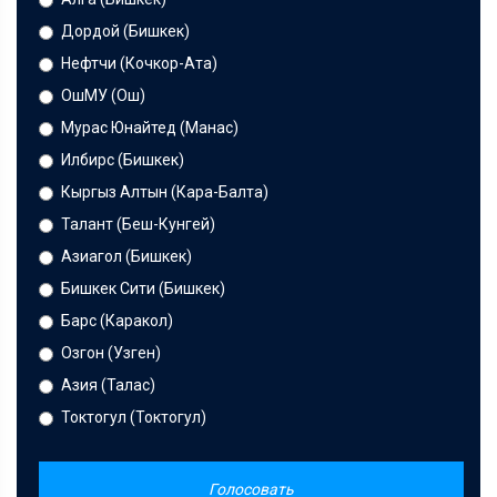
Дордой (Бишкек)
Нефтчи (Кочкор-Ата)
ОшМУ (Ош)
Мурас Юнайтед (Манас)
Илбирс (Бишкек)
Кыргыз Алтын (Кара-Балта)
Талант (Беш-Кунгей)
Азиагол (Бишкек)
Бишкек Сити (Бишкек)
Барс (Каракол)
Озгон (Узген)
Азия (Талас)
Токтогул (Токтогул)
Голосовать