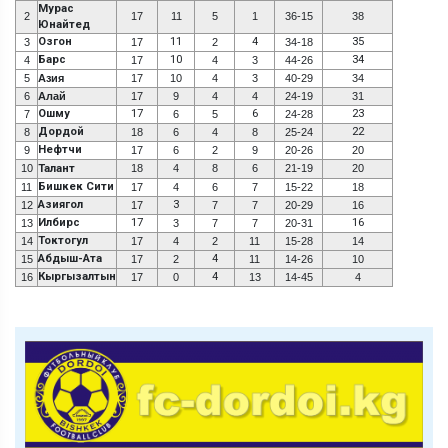
Мурас
2
17
11
5
1
36-15
38
Юнайтед
Озгон
11
4
35
3
17
2
34-18
Барс
10
34
4
17
4
3
44-26
5
Азия
17
10
4
3
40-29
34
6
Алай
17
9
4
4
24-19
31
Ошму
17
6
23
7
6
5
24-28
Дордой
22
8
18
6
4
8
25-24
Нефтчи
9
17
6
2
9
20-26
20
10
Талант
18
4
8
6
21-19
20
Бишкек Сити
11
17
4
6
7
15-22
18
Азиягол
3
12
17
7
7
20-29
16
Илбирс
17
16
13
3
7
7
20-31
Токтогул
14
17
4
2
11
15-28
14
Абдыш-Ата
4
15
17
2
11
14-26
10
Кыргызалтын
4
16
17
0
13
14-45
4