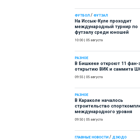
/
ФУТБОЛ
ФУТЗАЛ
На Иссык-Куле проходит
международный турнир по
футзалу среди юношей
10:00
|
05 августа
РАЗНОЕ
В Бишкеке откроют 11 фан-
открытию ВИК и саммита Ш
09:55
|
05 августа
РАЗНОЕ
В Караколе началось
строительство спорткомпл
международного уровня
09:50
|
05 августа
/
ГЛАВНЫЕ НОВОСТИ
ДЗЮДО