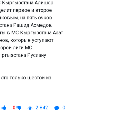
С Кыргызстана Алишер
делит первое и второе
ковым, на пять очков
нистана Рашид Ахмедов
ты в МС Кыргызстана Азат
нов, которые уступают
торой лиги МС
ргызстана Руслану
это только шестой из
0
0
2 842
0