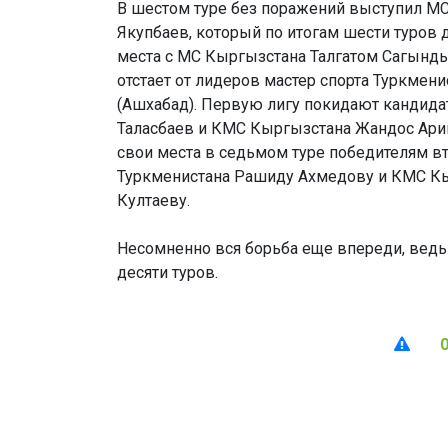
В шестом туре без поражений выступил М
Якупбаев, который по итогам шести туров 
места с МС Кыргызстана Талгатом Сагынды
отстает от лидеров мастер спорта Туркме
(Ашхабад). Первую лигу покидают кандида
Таласбаев и КМС Кыргызстана Жандос Ари
свои места в седьмом туре победителям в
Туркменистана Рашиду Ахмедову и КМС Кы
Култаеву.
Несомненно вся борьба еще впереди, ведь 
десяти туров.