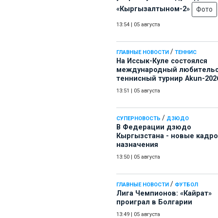
«Кыргызалтыном-2»
Фото
13:54
|
05 августа
/
ГЛАВНЫЕ НОВОСТИ
ТЕННИС
На Иссык-Куле состоялся
международный любитель
теннисный турнир Akun-202
13:51
|
05 августа
/
СУПЕРНОВОСТЬ
ДЗЮДО
В Федерации дзюдо
Кыргызстана - новые кадр
назначения
13:50
|
05 августа
/
ГЛАВНЫЕ НОВОСТИ
ФУТБОЛ
Лига Чемпионов: «Кайрат»
проиграл в Болгарии
13:49
|
05 августа