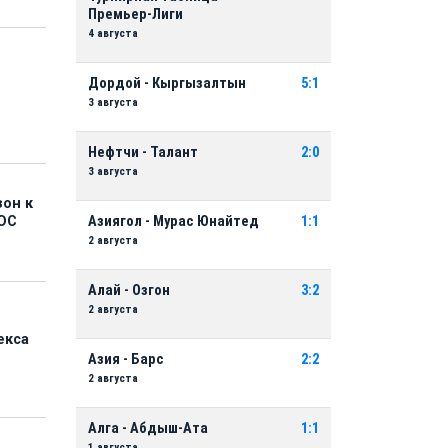
Премьер-Лиги
4 августа
Дордой - Кыргызалтын
5:1
3 августа
Нефтчи - Талант
2:0
3 августа
зон к
Азиягол - Мурас Юнайтед
1:1
ОС
2 августа
Алай - Озгон
3:2
2 августа
екса
Азия - Барс
2:2
2 августа
Алга - Абдыш-Ата
1:1
1 августа