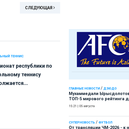
СЛЕДУЮЩАЯ
ЬНЫЙ ТЕННИС
ионат республики по
ольному теннису
олжается...
/
ГЛАВНЫЕ НОВОСТИ
ДЗЮДО
Мухаммедали Ырысдолотов
ТОП-5 мирового рейтинга 
15:21
|
05 августа
/
СУПЕРНОВОСТЬ
ФУТБОЛ
От трансляции ЧМ-2026 - к