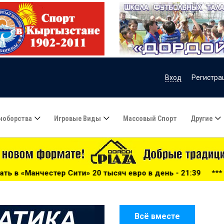
Вход
Регистра
ноборства
Игровые Виды
Массовый Спорт
Другие
яч евро в день - 21:39
***
Наши - на семинаре СAFA - 
Всё вместе