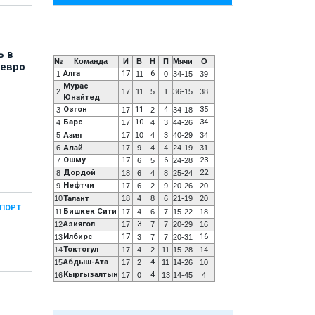
ь в
№
Команда
И
В
Н
П
Мячи
О
 евро
Алга
17
6
1
11
0
34-15
39
Мурас
2
17
11
5
1
36-15
38
Юнайтед
Озгон
11
4
35
3
17
2
34-18
Барс
10
34
4
17
4
3
44-26
5
Азия
17
10
4
3
40-29
34
6
Алай
17
9
4
4
24-19
31
Ошму
17
6
23
7
6
5
24-28
Дордой
22
8
18
6
4
8
25-24
Нефтчи
9
17
6
2
9
20-26
20
10
Талант
18
4
8
6
21-19
20
СПОРТ
Бишкек Сити
11
17
4
6
7
15-22
18
Азиягол
3
12
17
7
7
20-29
16
Илбирс
17
16
13
3
7
7
20-31
Токтогул
14
17
4
2
11
15-28
14
Абдыш-Ата
4
15
17
2
11
14-26
10
Кыргызалтын
4
16
17
0
13
14-45
4