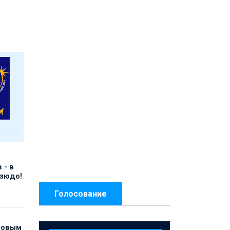
 - в
дзюдо!
Голосование
 новым