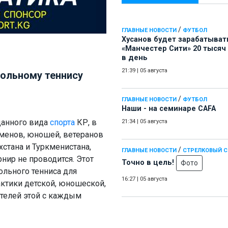
/
ГЛАВНЫЕ НОВОСТИ
ФУТБОЛ
Хусанов будет зарабатыват
«Манчестер Сити» 20 тысяч
в день
21:39
|
05 августа
тольному теннису
/
ГЛАВНЫЕ НОВОСТИ
ФУТБОЛ
Наши - на семинаре СAFA
данного вида
спорта
КР, в
21:34
|
05 августа
менов, юношей, ветеранов
хстана и Туркменистана,
/
ГЛАВНЫЕ НОВОСТИ
СТРЕЛКОВЫЙ 
нир не проводится. Этот
Точно в цель!
Фото
ольного тенниса для
16:27
|
05 августа
актики детской, юношеской,
телей этой с каждым