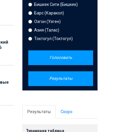
Бишкек Сити (Бишкек)
Барс (Каракол)
Озгон (Узген)
Азия (Талас)
Токтогул (Токтогул)
ский
6
Голосовать
Результаты
овые
Результаты
Скоро
Турнирная таблица