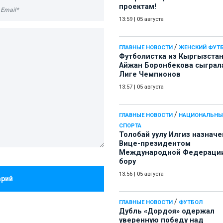
проектам!
13:59
|
05 августа
/
ГЛАВНЫЕ НОВОСТИ
ЖЕНСКИЙ ФУТ
Футболистка из Кыргызста
Айжан Боронбекова сыграл
Лиге Чемпионов
13:57
|
05 августа
/
ГЛАВНЫЕ НОВОСТИ
НАЦИОНАЛЬНЫ
СПОРТА
Толобай уулу Илгиз назначе
Вице-президентом
Международной Федерации
бору
13:56
|
05 августа
арий
/
ГЛАВНЫЕ НОВОСТИ
ФУТБОЛ
Дубль «Дордоя» одержал
уверенную победу над