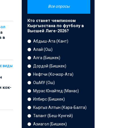
Все опросы
Кто станет чемпионом
Кыргызстана по футболу в
БОЛ
Высшей Лиге-2026?
на
а в
Абдыш-Ата (Кант)
Алай (Ош)
Алга (Бишкек)
Дордой (Бишкек)
Е ВИДЫ
Нефтчи (Кочкор-Ата)
н
ОшМУ (Ош)
 кок-
Мурас Юнайтед (Манас)
Илбирс (Бишкек)
Кыргыз Алтын (Кара-Балта)
Талант (Беш-Кунгей)
Азиагол (Бишкек)