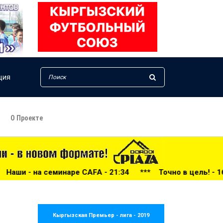
ция
О Проекте
21:34
***
Точно в цель! - 16:27
***
Мухаммедали Ырыс
Кыргызская Премьер - лига - 2019