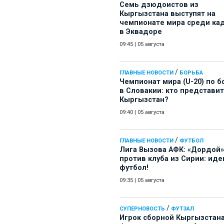
Семь дзюдоистов из
Кыргызстана выступят на
чемпионате мира среди ка
в Эквадоре
09:45
|
05 августа
/
ГЛАВНЫЕ НОВОСТИ
БОРЬБА
Чемпионат мира (U-20) по б
в Словакии: кто представит
Кыргызстан?
09:40
|
05 августа
/
ГЛАВНЫЕ НОВОСТИ
ФУТБОЛ
Лига Вызова АФК: «Дордой»
против клуба из Сирии: иде
футбол!
09:35
|
05 августа
/
СУПЕРНОВОСТЬ
ФУТЗАЛ
Игрок сборной Кыргызстана