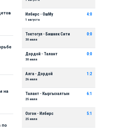
детов
Илбирс - ОшМу
4:0
1 августа
Токтогул - Бишкек Сити
0:0
30 июля
орьбе
Дордой - Талант
0:0
30 июля
Алга - Дордой
1:2
26 июля
м на
Талант - Кыргызалтын
6:1
25 июля
Озгон - Илбирс
5:1
25 июля
 по