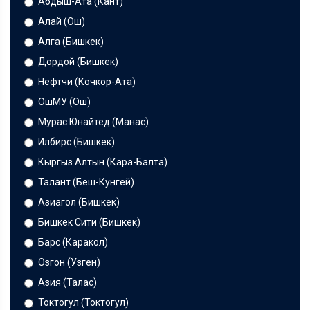
Абдыш-Ата (Кант)
Алай (Ош)
Алга (Бишкек)
Дордой (Бишкек)
Нефтчи (Кочкор-Ата)
ОшМУ (Ош)
Мурас Юнайтед (Манас)
Илбирс (Бишкек)
Кыргыз Алтын (Кара-Балта)
Талант (Беш-Кунгей)
Азиагол (Бишкек)
Бишкек Сити (Бишкек)
Барс (Каракол)
Озгон (Узген)
Азия (Талас)
Токтогул (Токтогул)