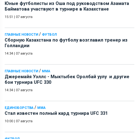
Юные футболисты из Оша под руководством Азамата
Байматова участвуют в турнире в Казахстане
15:51
|
07 августа
/
ГЛАВНЫЕ НОВОСТИ
ФУТБОЛ
Сборную Казахстана по футболу возглавил тренер из
Голландии
14:34
|
07 августа
/
ГЛАВНЫЕ НОВОСТИ
ММА
Джеремайя Уэллс - Мыктыбек Оролбай уулу и другие
бои турнира UFC 330
14:34
|
07 августа
/
ЕДИНОБОРСТВА
ММА
Стал известен полный кард турнира UFC 331
10:00
|
07 августа
ФУТБОЛ