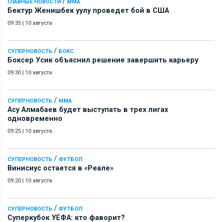
/
ГЛАВНЫЕ НОВОСТИ
ММА
Бектур Женишбек уулу проведет бой в США
09:35
|
10 августа
/
СУПЕРНОВОСТЬ
БОКС
Боксер Усик объяснил решение завершить карьеру
09:30
|
10 августа
/
СУПЕРНОВОСТЬ
ММА
Асу Алмабаев будет выступать в трех лигах
одновременно
09:25
|
10 августа
/
СУПЕРНОВОСТЬ
ФУТБОЛ
Винисиус остается в «Реале»
09:20
|
10 августа
/
СУПЕРНОВОСТЬ
ФУТБОЛ
Суперкубок УЕФА: кто фаворит?