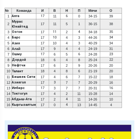
№
Команда
И
В
Н
П
Мячи
О
Алга
17
6
1
11
0
34-15
39
Мурас
2
17
11
5
1
36-15
38
Юнайтед
Озгон
11
4
35
3
17
2
34-18
Барс
10
34
4
17
4
3
44-26
5
Азия
17
10
4
3
40-29
34
6
Алай
17
9
4
4
24-19
31
Ошму
17
6
23
7
6
5
24-28
Дордой
22
8
18
6
4
8
25-24
Нефтчи
9
17
6
2
9
20-26
20
10
Талант
18
4
8
6
21-19
20
Бишкек Сити
11
17
4
6
7
15-22
18
Азиягол
3
12
17
7
7
20-29
16
Илбирс
17
16
13
3
7
7
20-31
Токтогул
14
17
4
2
11
15-28
14
Абдыш-Ата
4
15
17
2
11
14-26
10
Кыргызалтын
4
16
17
0
13
14-45
4