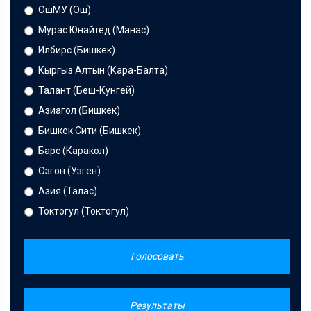
ОшМУ (Ош)
Мурас Юнайтед (Манас)
Илбирс (Бишкек)
Кыргыз Алтын (Кара-Балта)
Талант (Беш-Кунгей)
Азиагол (Бишкек)
Бишкек Сити (Бишкек)
Барс (Каракол)
Озгон (Узген)
Азия (Талас)
Токтогул (Токтогул)
Голосовать
Результаты