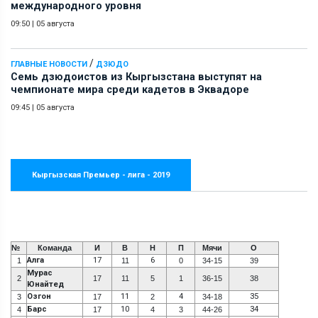
международного уровня
09:50
|
05 августа
/
ГЛАВНЫЕ НОВОСТИ
ДЗЮДО
Семь дзюдоистов из Кыргызстана выступят на
чемпионате мира среди кадетов в Эквадоре
09:45
|
05 августа
Кыргызская Премьер - лига - 2019
№
Команда
И
В
Н
П
Мячи
О
Алга
17
6
1
11
0
34-15
39
Мурас
2
17
11
5
1
36-15
38
Юнайтед
Озгон
11
4
35
3
17
2
34-18
Барс
10
34
4
17
4
3
44-26