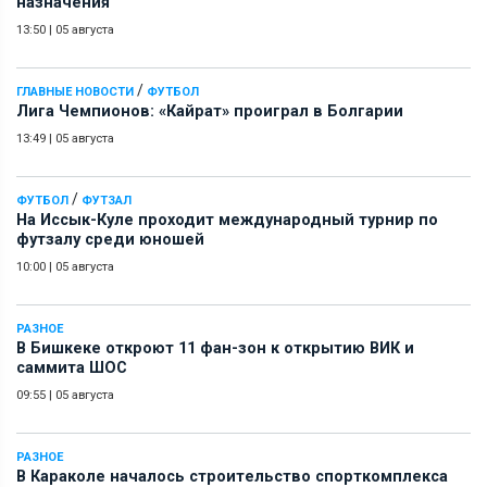
назначения
13:50
|
05 августа
/
ГЛАВНЫЕ НОВОСТИ
ФУТБОЛ
Лига Чемпионов: «Кайрат» проиграл в Болгарии
13:49
|
05 августа
/
ФУТБОЛ
ФУТЗАЛ
На Иссык-Куле проходит международный турнир по
футзалу среди юношей
10:00
|
05 августа
РАЗНОЕ
В Бишкеке откроют 11 фан-зон к открытию ВИК и
саммита ШОС
09:55
|
05 августа
РАЗНОЕ
В Караколе началось строительство спорткомплекса