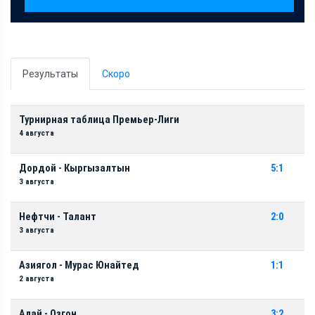
Результаты
Скоро
Турнирная таблица Премьер-Лиги
4 августа
Дордой - Кыргызалтын
5:1
3 августа
Нефтчи - Талант
2:0
3 августа
Азиягол - Мурас Юнайтед
1:1
2 августа
Алай - Озгон
3:2