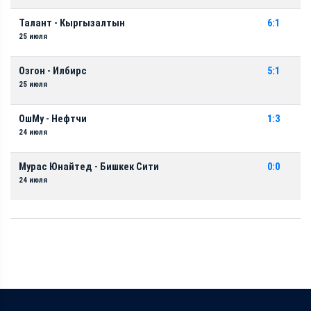
Талант - Кыргызалтын
6:1
25 июля
Озгон - Илбирс
5:1
25 июля
ОшМу - Нефтчи
1:3
24 июля
Мурас Юнайтед - Бишкек Сити
0:0
24 июля