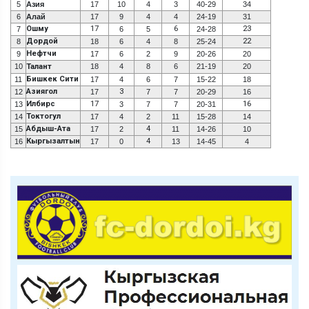
5
Азия
17
10
4
3
40-29
34
6
Алай
17
9
4
4
24-19
31
Ошму
17
6
23
7
6
5
24-28
Дордой
22
8
18
6
4
8
25-24
Нефтчи
9
17
6
2
9
20-26
20
10
Талант
18
4
8
6
21-19
20
Бишкек Сити
11
17
4
6
7
15-22
18
Азиягол
3
12
17
7
7
20-29
16
Илбирс
17
16
13
3
7
7
20-31
Токтогул
14
17
4
2
11
15-28
14
Абдыш-Ата
4
15
17
2
11
14-26
10
Кыргызалтын
4
16
17
0
13
14-45
4