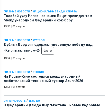
/
ГЛАВНЫЕ НОВОСТИ
НАЦИОНАЛЬНЫЕ ВИДЫ СПОРТА
Толобай уулу Илгиз назначен Вице-президентом
Международной Федерации кок-бору
13:56
|
05 августа
/
ГЛАВНЫЕ НОВОСТИ
ФУТБОЛ
Дубль «Дордоя» одержал уверенную победу над
«Кыргызалтыном-2»
Фото
13:54
|
05 августа
/
ГЛАВНЫЕ НОВОСТИ
ТЕННИС
На Иссык-Куле состоялся международный
любительский теннисный турнир Akun-2026
13:51
|
05 августа
/
СУПЕРНОВОСТЬ
ДЗЮДО
В Федерации дзюдо Кыргызстана - новые кадровые