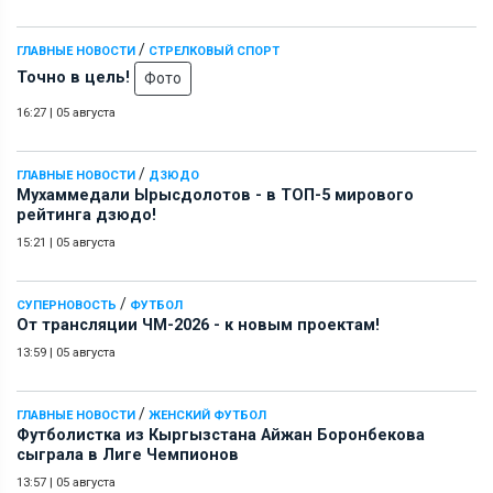
/
ГЛАВНЫЕ НОВОСТИ
СТРЕЛКОВЫЙ СПОРТ
Точно в цель!
Фото
16:27
|
05 августа
/
ГЛАВНЫЕ НОВОСТИ
ДЗЮДО
Мухаммедали Ырысдолотов - в ТОП-5 мирового
рейтинга дзюдо!
15:21
|
05 августа
/
СУПЕРНОВОСТЬ
ФУТБОЛ
От трансляции ЧМ-2026 - к новым проектам!
13:59
|
05 августа
/
ГЛАВНЫЕ НОВОСТИ
ЖЕНСКИЙ ФУТБОЛ
Футболистка из Кыргызстана Айжан Боронбекова
сыграла в Лиге Чемпионов
13:57
|
05 августа