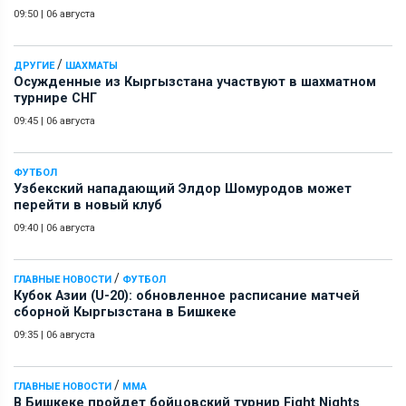
09:50
|
06 августа
/
ДРУГИЕ
ШАХМАТЫ
Осужденные из Кыргызстана участвуют в шахматном
турнире СНГ
09:45
|
06 августа
ФУТБОЛ
Узбекский нападающий Элдор Шомуродов может
перейти в новый клуб
09:40
|
06 августа
/
ГЛАВНЫЕ НОВОСТИ
ФУТБОЛ
Кубок Азии (U-20): обновленное расписание матчей
сборной Кыргызстана в Бишкеке
09:35
|
06 августа
/
ГЛАВНЫЕ НОВОСТИ
ММА
В Бишкеке пройдет бойцовский турнир Fight Nights