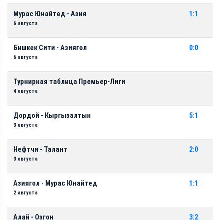
Мурас Юнайтед - Азия
1:1
6 августа
Бишкек Сити - Азиягол
0:0
6 августа
Турнирная таблица Премьер-Лиги
4 августа
Дордой - Кыргызалтын
5:1
3 августа
Нефтчи - Талант
2:0
3 августа
Азиягол - Мурас Юнайтед
1:1
2 августа
Алай - Озгон
3:2