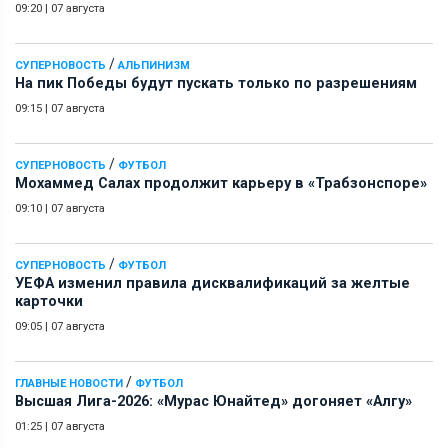
09:20
|
07 августа
/
СУПЕРНОВОСТЬ
АЛЬПИНИЗМ
На пик Победы будут пускать только по разрешениям
09:15
|
07 августа
/
СУПЕРНОВОСТЬ
ФУТБОЛ
Мохаммед Салах продолжит карьеру в «Трабзонспоре»
09:10
|
07 августа
/
СУПЕРНОВОСТЬ
ФУТБОЛ
УЕФА изменил правила дисквалификаций за желтые
карточки
09:05
|
07 августа
/
ГЛАВНЫЕ НОВОСТИ
ФУТБОЛ
Высшая Лига-2026: «Мурас Юнайтед» догоняет «Алгу»
01:25
|
07 августа