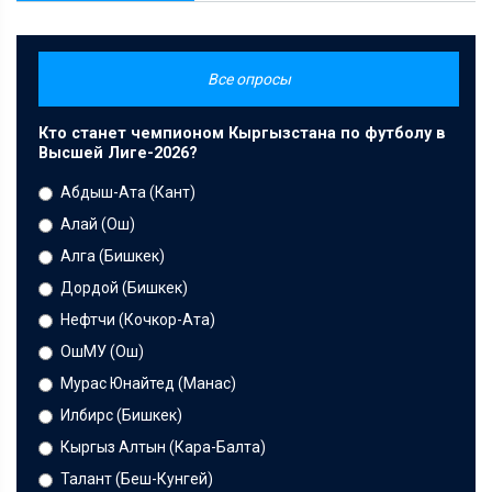
Все опросы
Кто станет чемпионом Кыргызстана по футболу в
Высшей Лиге-2026?
Абдыш-Ата (Кант)
Алай (Ош)
Алга (Бишкек)
Дордой (Бишкек)
Нефтчи (Кочкор-Ата)
ОшМУ (Ош)
Мурас Юнайтед (Манас)
Илбирс (Бишкек)
Кыргыз Алтын (Кара-Балта)
Талант (Беш-Кунгей)