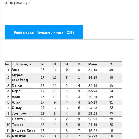
09:10
|
06 августа
Кыргызская Премьер - лига - 2019
№
Команда
И
В
Н
П
Мячи
О
Алга
17
6
1
11
0
34-15
39
Мурас
2
17
11
5
1
36-15
38
Юнайтед
Озгон
11
4
35
3
17
2
34-18
Барс
10
34
4
17
4
3
44-26
5
Азия
17
10
4
3
40-29
34
6
Алай
17
9
4
4
24-19
31
Ошму
17
6
23
7
6
5
24-28
Дордой
22
8
18
6
4
8
25-24
Нефтчи
9
17
6
2
9
20-26
20
10
Талант
18
4
8
6
21-19
20
Бишкек Сити
11
17
4
6
7
15-22
18
Азиягол
3
12
17
7
7
20-29
16