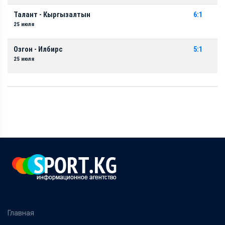
Талант - Кыргызалтын
6:1
25 июля
Озгон - Илбирс
5:1
25 июля
Главная