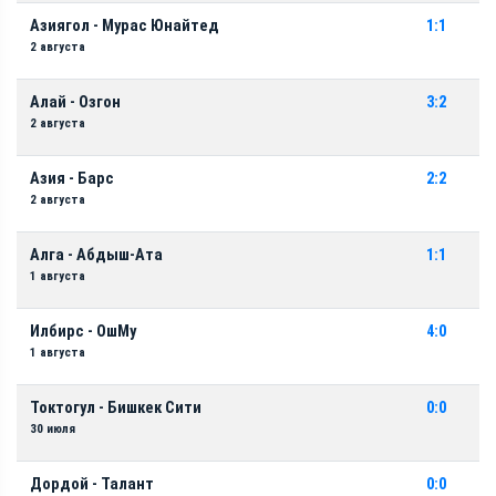
Азиягол - Мурас Юнайтед
1:1
2 августа
Алай - Озгон
3:2
2 августа
Азия - Барс
2:2
2 августа
Алга - Абдыш-Ата
1:1
1 августа
Илбирс - ОшМу
4:0
1 августа
Токтогул - Бишкек Сити
0:0
30 июля
Дордой - Талант
0:0