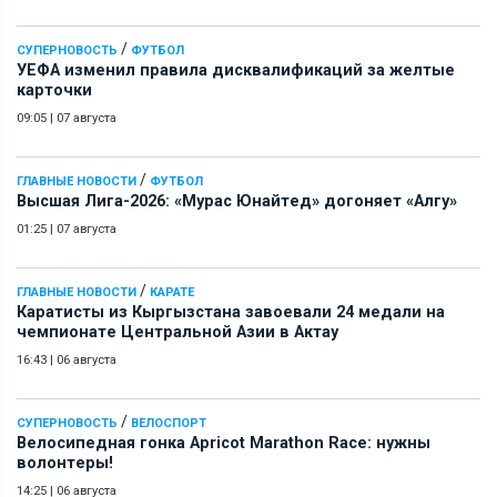
/
СУПЕРНОВОСТЬ
ФУТБОЛ
УЕФА изменил правила дисквалификаций за желтые
карточки
09:05
|
07 августа
/
ГЛАВНЫЕ НОВОСТИ
ФУТБОЛ
Высшая Лига-2026: «Мурас Юнайтед» догоняет «Алгу»
01:25
|
07 августа
/
ГЛАВНЫЕ НОВОСТИ
КАРАТЕ
Каратисты из Кыргызстана завоевали 24 медали на
чемпионате Центральной Азии в Актау
16:43
|
06 августа
/
СУПЕРНОВОСТЬ
ВЕЛОСПОРТ
Велосипедная гонка Apricot Marathon Race: нужны
волонтеры!
14:25
|
06 августа