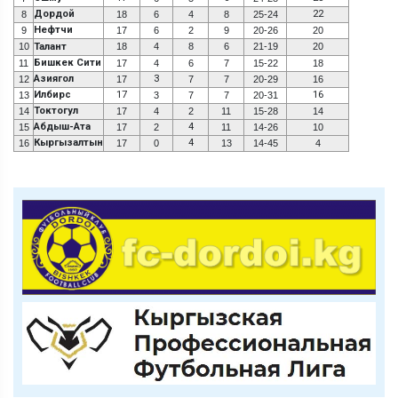
Дордой
22
8
18
6
4
8
25-24
Нефтчи
9
17
6
2
9
20-26
20
10
Талант
18
4
8
6
21-19
20
Бишкек Сити
11
17
4
6
7
15-22
18
Азиягол
3
12
17
7
7
20-29
16
Илбирс
17
16
13
3
7
7
20-31
Токтогул
14
17
4
2
11
15-28
14
Абдыш-Ата
4
15
17
2
11
14-26
10
Кыргызалтын
4
16
17
0
13
14-45
4