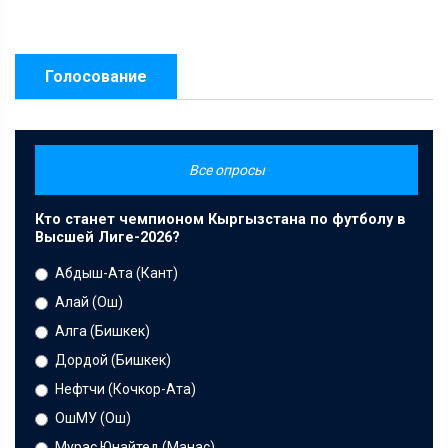
Голосование
Все опросы
Кто станет чемпионом Кыргызстана по футболу в
Высшей Лиге-2026?
Абдыш-Ата (Кант)
Алай (Ош)
Алга (Бишкек)
Дордой (Бишкек)
Нефтчи (Кочкор-Ата)
ОшМУ (Ош)
Мурас Юнайтед (Манас)