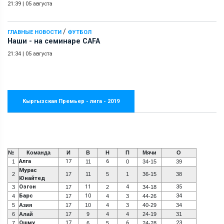
21:39
|
05 августа
/
ГЛАВНЫЕ НОВОСТИ
ФУТБОЛ
Наши - на семинаре СAFA
21:34
|
05 августа
Кыргызская Премьер - лига - 2019
№
Команда
И
В
Н
П
Мячи
О
Алга
17
6
1
11
0
34-15
39
Мурас
2
17
11
5
1
36-15
38
Юнайтед
Озгон
11
4
35
3
17
2
34-18
Барс
10
34
4
17
4
3
44-26
5
Азия
17
10
4
3
40-29
34
6
Алай
17
9
4
4
24-19
31
Ошму
17
6
23
7
6
5
24-28