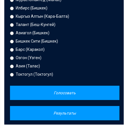
Илбирс (Бишкек)
Кыргыз Алтын (Кара-Балта)
Талант (Беш-Кунгей)
Азиагол (Бишкек)
Бишкек Сити (Бишкек)
Барс (Каракол)
Озгон (Узген)
Азия (Талас)
Токтогул (Токтогул)
Голосовать
Результаты