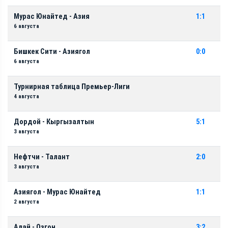
Мурас Юнайтед - Азия
1:1
6 августа
Бишкек Сити - Азиягол
0:0
6 августа
Турнирная таблица Премьер-Лиги
4 августа
Дордой - Кыргызалтын
5:1
3 августа
Нефтчи - Талант
2:0
3 августа
Азиягол - Мурас Юнайтед
1:1
2 августа
Алай - Озгон
3:2