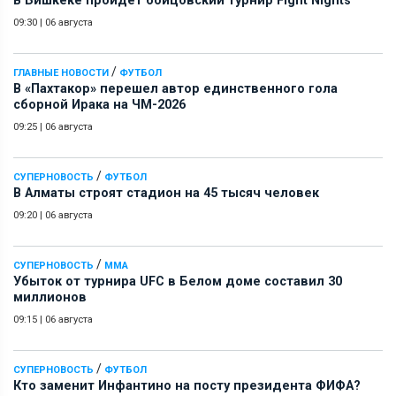
В Бишкеке пройдет бойцовский турнир Fight Nights
09:30
|
06 августа
/
ГЛАВНЫЕ НОВОСТИ
ФУТБОЛ
В «Пахтакор» перешел автор единственного гола
сборной Ирака на ЧМ-2026
09:25
|
06 августа
/
СУПЕРНОВОСТЬ
ФУТБОЛ
В Алматы строят стадион на 45 тысяч человек
09:20
|
06 августа
/
СУПЕРНОВОСТЬ
ММА
Убыток от турнира UFC в Белом доме составил 30
миллионов
09:15
|
06 августа
/
СУПЕРНОВОСТЬ
ФУТБОЛ
Кто заменит Инфантино на посту президента ФИФА?