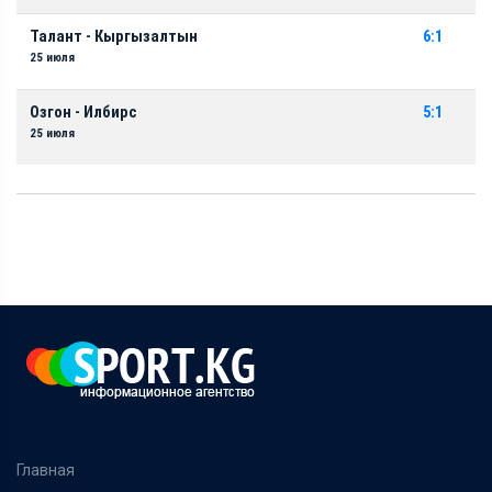
Талант - Кыргызалтын
6:1
25 июля
Озгон - Илбирс
5:1
25 июля
Главная