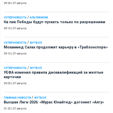
09:20
|
07 августа
/
СУПЕРНОВОСТЬ
АЛЬПИНИЗМ
На пик Победы будут пускать только по разрешениям
09:15
|
07 августа
/
СУПЕРНОВОСТЬ
ФУТБОЛ
Мохаммед Салах продолжит карьеру в «Трабзонспоре»
09:10
|
07 августа
/
СУПЕРНОВОСТЬ
ФУТБОЛ
УЕФА изменил правила дисквалификаций за желтые
карточки
09:05
|
07 августа
/
ГЛАВНЫЕ НОВОСТИ
ФУТБОЛ
Высшая Лига-2026: «Мурас Юнайтед» догоняет «Алгу»
01:25
|
07 августа