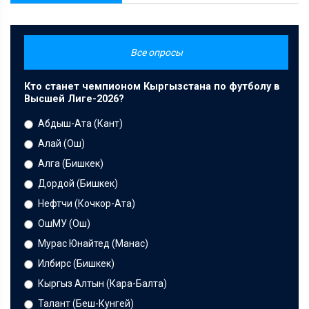
Все опросы
Кто станет чемпионом Кыргызстана по футболу в
Высшей Лиге-2026?
Абдыш-Ата (Кант)
Алай (Ош)
Алга (Бишкек)
Дордой (Бишкек)
Нефтчи (Кочкор-Ата)
ОшМУ (Ош)
Мурас Юнайтед (Манас)
Илбирс (Бишкек)
Кыргыз Алтын (Кара-Балта)
Талант (Беш-Кунгей)