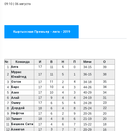
09:10
|
06 августа
Кыргызская Премьер - лига - 2019
№
Команда
И
В
Н
П
Мячи
О
Алга
17
6
1
11
0
34-15
39
Мурас
2
17
11
5
1
36-15
38
Юнайтед
Озгон
11
4
35
3
17
2
34-18
Барс
10
34
4
17
4
3
44-26
5
Азия
17
10
4
3
40-29
34
6
Алай
17
9
4
4
24-19
31
Ошму
17
6
23
7
6
5
24-28
Дордой
22
8
18
6
4
8
25-24
Нефтчи
9
17
6
2
9
20-26
20
10
Талант
18
4
8
6
21-19
20
Бишкек Сити
11
17
4
6
7
15-22
18
Азиягол
3
12
17
7
7
20-29
16