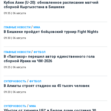
Кубок Азии (U-20): обновленное расписание матчей
сборной Кыргызстана в Бишкеке
09:35
|
06 августа
/
ГЛАВНЫЕ НОВОСТИ
ММА
В Бишкеке пройдет бойцовский турнир Fight Nights
09:30
|
06 августа
/
ГЛАВНЫЕ НОВОСТИ
ФУТБОЛ
В «Пахтакор» перешел автор единственного гола
сборной Ирака на ЧМ-2026
09:25
|
06 августа
/
СУПЕРНОВОСТЬ
ФУТБОЛ
В Алматы строят стадион на 45 тысяч человек
09:20
|
06 августа
/
СУПЕРНОВОСТЬ
ММА
Убыток от турнира UFC в Белом доме составил 30