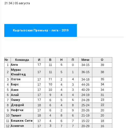
21:34
|
05 августа
Кыргызская Премьер - лига - 2019
№
Команда
И
В
Н
П
Мячи
О
Алга
17
6
1
11
0
34-15
39
Мурас
2
17
11
5
1
36-15
38
Юнайтед
Озгон
11
4
35
3
17
2
34-18
Барс
10
34
4
17
4
3
44-26
5
Азия
17
10
4
3
40-29
34
6
Алай
17
9
4
4
24-19
31
Ошму
17
6
23
7
6
5
24-28
Дордой
22
8
18
6
4
8
25-24
Нефтчи
9
17
6
2
9
20-26
20
10
Талант
18
4
8
6
21-19
20
Бишкек Сити
11
17
4
6
7
15-22
18
Азиягол
3
12
17
7
7
20-29
16