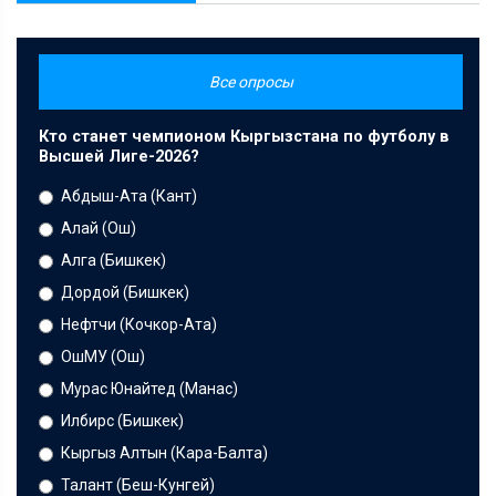
Все опросы
Кто станет чемпионом Кыргызстана по футболу в
Высшей Лиге-2026?
Абдыш-Ата (Кант)
Алай (Ош)
Алга (Бишкек)
Дордой (Бишкек)
Нефтчи (Кочкор-Ата)
ОшМУ (Ош)
Мурас Юнайтед (Манас)
Илбирс (Бишкек)
Кыргыз Алтын (Кара-Балта)
Талант (Беш-Кунгей)