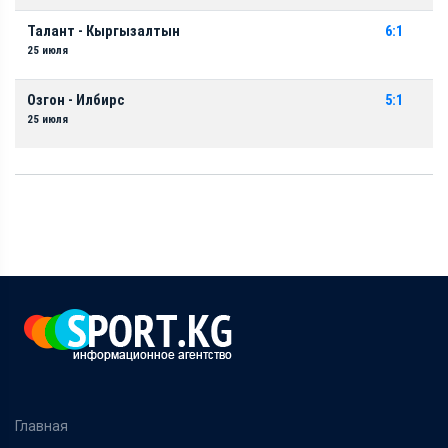
Талант - Кыргызалтын
6:1
25 июля
Озгон - Илбирс
5:1
25 июля
Главная