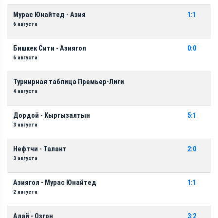
Мурас Юнайтед - Азия
1:1
6 августа
Бишкек Сити - Азиягол
0:0
6 августа
Турнирная таблица Премьер-Лиги
4 августа
Дордой - Кыргызалтын
5:1
3 августа
Нефтчи - Талант
2:0
3 августа
Азиягол - Мурас Юнайтед
1:1
2 августа
Алай - Озгон
3:2