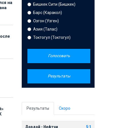
лся на
Бишкек Сити (Бишкек)
ана
Барс (Каракол)
Озгон (Узген)
Азия (Талас)
после
Токтогул (Токтогул)
Голосовать
Результаты
Результаты
Скоро
й»
К
Дордой - Нефтчи
5:1