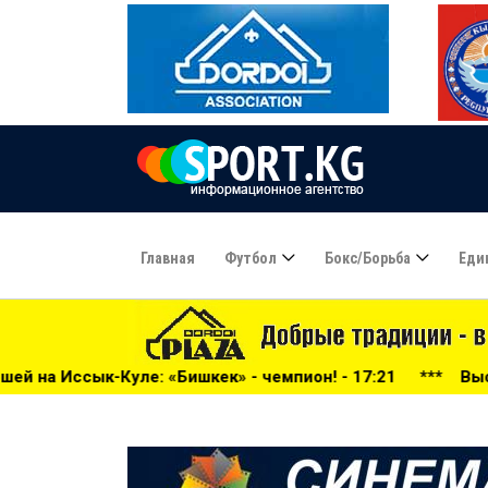
Главная
Футбол
Бокс/борьба
Еди
ишкек» - чемпион! - 17:21
***
Высшая Лига-2026: бесп