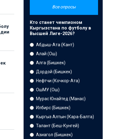
Все опросы
Кто станет чемпионом
болу
Кыргызстана по футболу в
ндии
Высшей Лиге-2026?
Абдыш-Ата (Кант)
Алай (Ош)
Алга (Бишкек)
бек
Дордой (Бишкек)
Нефтчи (Кочкор-Ата)
ОшМУ (Ош)
Мурас Юнайтед (Манас)
Илбирс (Бишкек)
Кыргыз Алтын (Кара-Балта)
Талант (Беш-Кунгей)
Азиагол (Бишкек)