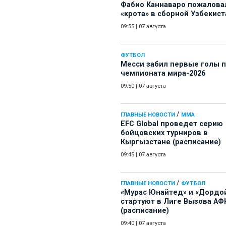
Фабио Каннаваро пожалова
«крота» в сборной Узбекист
09:55
|
07 августа
ФУТБОЛ
Месси забил первые голы 
чемпионата мира-2026
09:50
|
07 августа
/
ГЛАВНЫЕ НОВОСТИ
ММА
EFC Global проведет серию
бойцовских турниров в
Кыргызстане (расписание)
09:45
|
07 августа
/
ГЛАВНЫЕ НОВОСТИ
ФУТБОЛ
«Мурас Юнайтед» и «Дордо
стартуют в Лиге Вызова АФ
(расписание)
09:40
|
07 августа