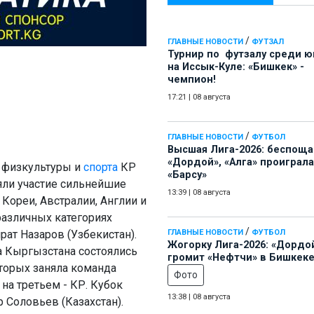
/
ГЛАВНЫЕ НОВОСТИ
ФУТЗАЛ
Турнир по футзалу среди 
на Иссык-Куле: «Бишкек» -
чемпион!
17:21
|
08 августа
/
ГЛАВНЫЕ НОВОСТИ
ФУТБОЛ
Высшая Лига-2026: беспощ
«Дордой», «Алга» проиграла
а физкультуры и
спорта
КР
«Барсу»
яли участие сильнейшие
13:39
|
08 августа
 Кореи, Австралии, Англии и
 различных категориях
/
рат Назаров (Узбекистан).
ГЛАВНЫЕ НОВОСТИ
ФУТБОЛ
Жогорку Лига-2026: «Дордо
а Кыргызстана состоялись
громит «Нефтчи» в Бишкеке
оторых заняла команда
Фото
 на третьем - КР. Кубок
13:38
|
08 августа
 Соловьев (Казахстан).