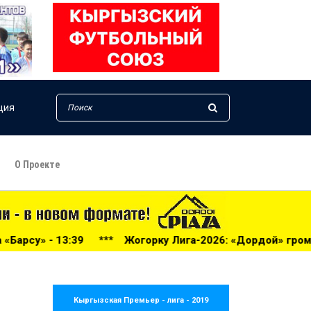
ция
О Проекте
*
Жогорку Лига-2026: «Дордой» громит «Нефтчи» в Бишкеке
Кыргызская Премьер - лига - 2019