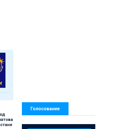
Голосование
под
матова
хстане