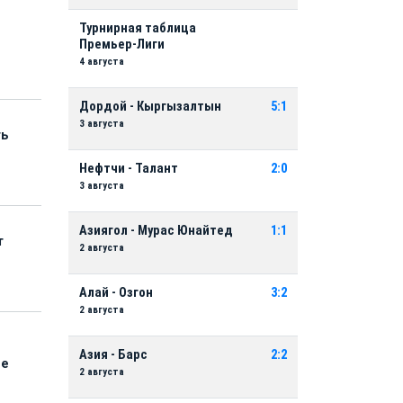
Турнирная таблица
Премьер-Лиги
4 августа
Дордой - Кыргызалтын
5:1
3 августа
ть
Нефтчи - Талант
2:0
3 августа
Азиягол - Мурас Юнайтед
1:1
т
2 августа
Алай - Озгон
3:2
2 августа
Азия - Барс
2:2
ые
2 августа