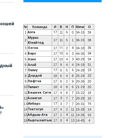
юношей
№
Команда
И
В
Н
П
Мячи
О
Алга
17
6
1
11
0
34-15
39
Мурас
2
17
11
5
1
36-15
38
Юнайтед
Озгон
11
4
35
3
17
2
34-18
Барс
10
34
4
17
4
3
44-26
5
Азия
17
10
4
3
40-29
34
6
Алай
17
9
4
4
24-19
31
адный
Ошму
17
6
23
7
6
5
24-28
Дордой
22
8
18
6
4
8
25-24
Нефтчи
9
17
6
2
9
20-26
20
10
Талант
18
4
8
6
21-19
20
Бишкек Сити
11
17
4
6
7
15-22
18
Азиягол
3
12
17
7
7
20-29
16
Илбирс
17
16
13
3
7
7
20-31
й»
Токтогул
14
17
4
2
11
15-28
14
!
Абдыш-Ата
4
15
17
2
11
14-26
10
Кыргызалтын
4
16
17
0
13
14-45
4