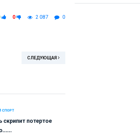
0
0
2 087
0
СЛЕДУЮЩАЯ
 СПОРТ
ь скрипит потертое
.....