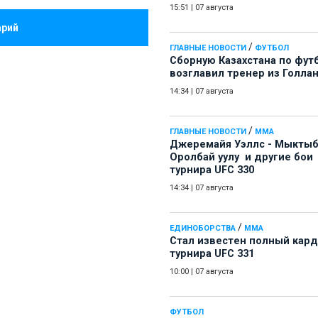
15:51
|
07 августа
арий
/
ГЛАВНЫЕ НОВОСТИ
ФУТБОЛ
Сборную Казахстана по фут
возглавил тренер из Голла
14:34
|
07 августа
/
ГЛАВНЫЕ НОВОСТИ
ММА
Джеремайя Уэллс - Мыкты
Оролбай уулу и другие бои
турнира UFC 330
14:34
|
07 августа
/
ЕДИНОБОРСТВА
ММА
Стал известен полный кард
турнира UFC 331
10:00
|
07 августа
ФУТБОЛ