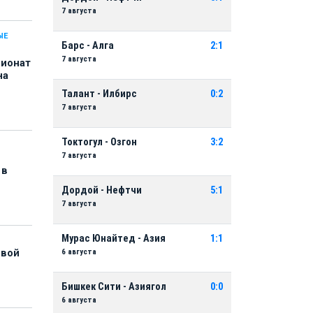
7 августа
ЫЕ
Барс - Алга
2:1
7 августа
пионат
на
Талант - Илбирс
0:2
7 августа
Токтогул - Озгон
3:2
7 августа
 в
Дордой - Нефтчи
5:1
7 августа
Мурас Юнайтед - Азия
1:1
6 августа
рвой
Бишкек Сити - Азиягол
0:0
6 августа