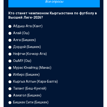
Все опросы
Кто станет чемпионом Кыргызстана по футболу в
Высшей Лиге-2026?
Абдыш-Ата (Кант)
Алай (Ош)
Алга (Бишкек)
Дордой (Бишкек)
Нефтчи (Кочкор-Ата)
ОшМУ (Ош)
Мурас Юнайтед (Манас)
Илбирс (Бишкек)
Кыргыз Алтын (Кара-Балта)
Талант (Беш-Кунгей)
Азиагол (Бишкек)
Бишкек Сити (Бишкек)