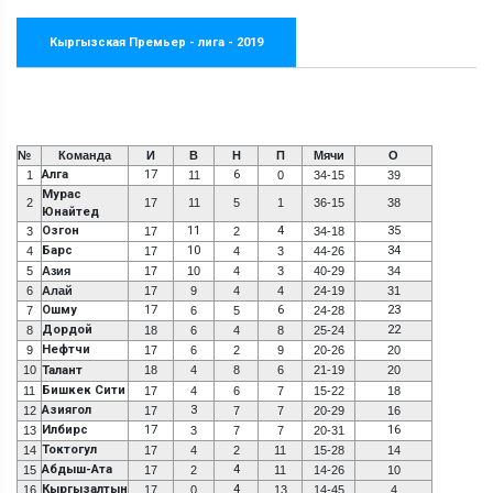
Кыргызская Премьер - лига - 2019
№
Команда
И
В
Н
П
Мячи
О
Алга
17
6
1
11
0
34-15
39
Мурас
2
17
11
5
1
36-15
38
Юнайтед
Озгон
11
4
35
3
17
2
34-18
Барс
10
34
4
17
4
3
44-26
5
Азия
17
10
4
3
40-29
34
6
Алай
17
9
4
4
24-19
31
Ошму
17
6
23
7
6
5
24-28
Дордой
22
8
18
6
4
8
25-24
Нефтчи
9
17
6
2
9
20-26
20
10
Талант
18
4
8
6
21-19
20
Бишкек Сити
11
17
4
6
7
15-22
18
Азиягол
3
12
17
7
7
20-29
16
Илбирс
17
16
13
3
7
7
20-31
Токтогул
14
17
4
2
11
15-28
14
Абдыш-Ата
4
15
17
2
11
14-26
10
Кыргызалтын
4
16
17
0
13
14-45
4