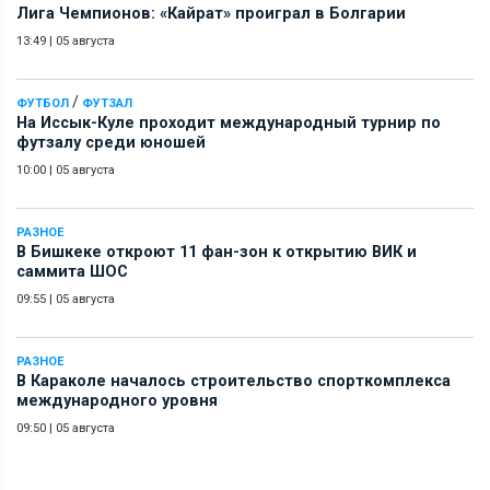
Лига Чемпионов: «Кайрат» проиграл в Болгарии
13:49
|
05 августа
/
ФУТБОЛ
ФУТЗАЛ
На Иссык-Куле проходит международный турнир по
футзалу среди юношей
10:00
|
05 августа
РАЗНОЕ
В Бишкеке откроют 11 фан-зон к открытию ВИК и
саммита ШОС
09:55
|
05 августа
РАЗНОЕ
В Караколе началось строительство спорткомплекса
международного уровня
09:50
|
05 августа