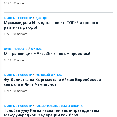
16:27
|
05 августа
/
ГЛАВНЫЕ НОВОСТИ
ДЗЮДО
Мухаммедали Ырысдолотов - в ТОП-5 мирового
рейтинга дзюдо!
15:21
|
05 августа
/
СУПЕРНОВОСТЬ
ФУТБОЛ
От трансляции ЧМ-2026 - к новым проектам!
13:59
|
05 августа
/
ГЛАВНЫЕ НОВОСТИ
ЖЕНСКИЙ ФУТБОЛ
Футболистка из Кыргызстана Айжан Боронбекова
сыграла в Лиге Чемпионов
13:57
|
05 августа
/
ГЛАВНЫЕ НОВОСТИ
НАЦИОНАЛЬНЫЕ ВИДЫ СПОРТА
Толобай уулу Илгиз назначен Вице-президентом
Международной Федерации кок-бору