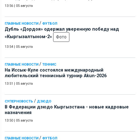
13:56
|
05 августа
/
ГЛАВНЫЕ НОВОСТИ
ФУТБОЛ
Дубль «Дордоя» одержал уверенную победу над
«Кыргызалтыном-2»
Фото
13:54
|
05 августа
/
ГЛАВНЫЕ НОВОСТИ
ТЕННИС
На Иссык-Куле состоялся международный
любительский теннисный турнир Akun-2026
13:51
|
05 августа
/
СУПЕРНОВОСТЬ
ДЗЮДО
В Федерации дзюдо Кыргызстана - новые кадровые
назначения
13:50
|
05 августа
/
ГЛАВНЫЕ НОВОСТИ
ФУТБОЛ