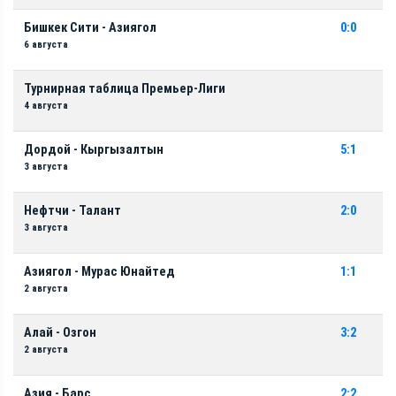
Бишкек Сити - Азиягол
0:0
6 августа
Турнирная таблица Премьер-Лиги
4 августа
Дордой - Кыргызалтын
5:1
3 августа
Нефтчи - Талант
2:0
3 августа
Азиягол - Мурас Юнайтед
1:1
2 августа
Алай - Озгон
3:2
2 августа
Азия - Барс
2:2