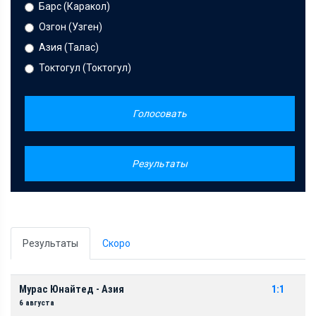
Барс (Каракол)
Озгон (Узген)
Азия (Талас)
Токтогул (Токтогул)
Голосовать
Результаты
Результаты
Скоро
Мурас Юнайтед - Азия
1:1
6 августа