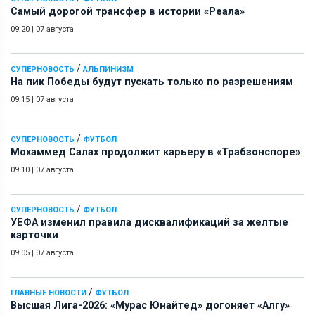
Самый дорогой трансфер в истории «Реала»
09:20
|
07 августа
/
СУПЕРНОВОСТЬ
АЛЬПИНИЗМ
На пик Победы будут пускать только по разрешениям
09:15
|
07 августа
/
СУПЕРНОВОСТЬ
ФУТБОЛ
Мохаммед Салах продолжит карьеру в «Трабзонспоре»
09:10
|
07 августа
/
СУПЕРНОВОСТЬ
ФУТБОЛ
УЕФА изменил правила дисквалификаций за желтые
карточки
09:05
|
07 августа
/
ГЛАВНЫЕ НОВОСТИ
ФУТБОЛ
Высшая Лига-2026: «Мурас Юнайтед» догоняет «Алгу»