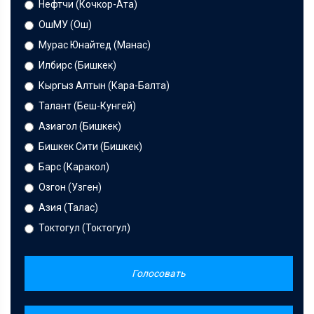
Нефтчи (Кочкор-Ата)
ОшМУ (Ош)
Мурас Юнайтед (Манас)
Илбирс (Бишкек)
Кыргыз Алтын (Кара-Балта)
Талант (Беш-Кунгей)
Азиагол (Бишкек)
Бишкек Сити (Бишкек)
Барс (Каракол)
Озгон (Узген)
Азия (Талас)
Токтогул (Токтогул)
Голосовать