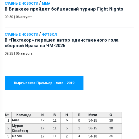
/
ГЛАВНЫЕ НОВОСТИ
ММА
В Бишкеке пройдет бойцовский турнир Fight Nights
09:30
|
06 августа
/
ГЛАВНЫЕ НОВОСТИ
ФУТБОЛ
В «Пахтакор» перешел автор единственного гола
сборной Ирака на ЧМ-2026
09:25
|
06 августа
Кыргызская Премьер - лига - 2019
№
Команда
И
В
Н
П
Мячи
О
Алга
17
6
1
11
0
34-15
39
Мурас
2
17
11
5
1
36-15
38
Юнайтед
Озгон
11
4
35
3
17
2
34-18