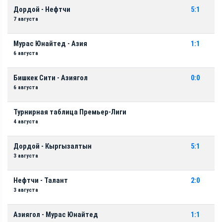
Дордой - Нефтчи
5:1
7 августа
Мурас Юнайтед - Азия
1:1
6 августа
Бишкек Сити - Азиягол
0:0
6 августа
Турнирная таблица Премьер-Лиги
4 августа
Дордой - Кыргызалтын
5:1
3 августа
Нефтчи - Талант
2:0
3 августа
Азиягол - Мурас Юнайтед
1:1