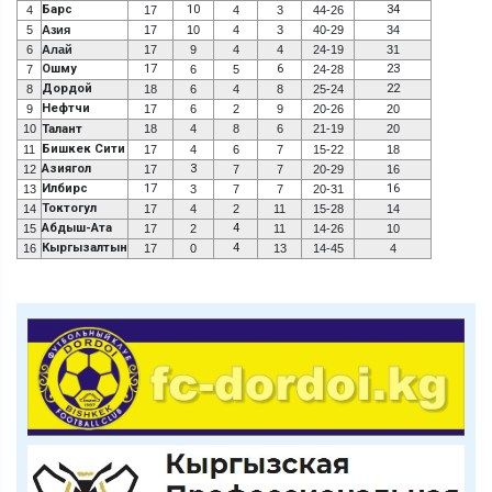
Барс
10
34
4
17
4
3
44-26
5
Азия
17
10
4
3
40-29
34
6
Алай
17
9
4
4
24-19
31
Ошму
17
6
23
7
6
5
24-28
Дордой
22
8
18
6
4
8
25-24
Нефтчи
9
17
6
2
9
20-26
20
10
Талант
18
4
8
6
21-19
20
Бишкек Сити
11
17
4
6
7
15-22
18
Азиягол
3
12
17
7
7
20-29
16
Илбирс
17
16
13
3
7
7
20-31
Токтогул
14
17
4
2
11
15-28
14
Абдыш-Ата
4
15
17
2
11
14-26
10
Кыргызалтын
4
16
17
0
13
14-45
4