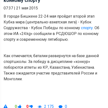
конному спорту
07:37
|
21 мая 2015
В городе Бишкеке 22-24 мая пройдет второй этап
Кубка мира (центрально-азиатская лига) - Кубок
Содружества - Кубок Победы по конному
спорту
. Об
этом ИА «24.kg» сообщили в РСДЮШОР по конному
спорту и современному пятиборью.
Как отмечается, баталии развернутся на базе данной
спортшколы. За победу в дисциплине «конкур»
поборются атлеты из КР, Казахстана, Узбекистана.
Также ожидается участие представителей России и
Монголии.
0
0
2 175
0