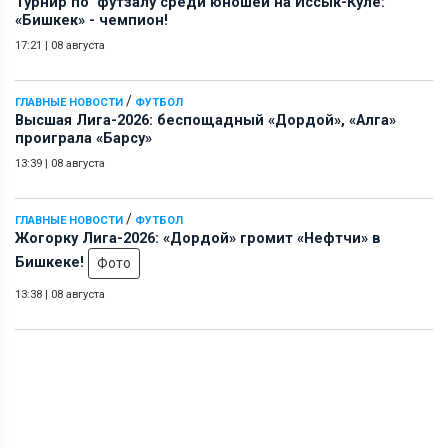
Турнир по футзалу среди юношей на Иссык-Куле:
«Бишкек» - чемпион!
17:21
|
08 августа
/
ГЛАВНЫЕ НОВОСТИ
ФУТБОЛ
Высшая Лига-2026: беспощадный «Дордой», «Алга»
проиграла «Барсу»
13:39
|
08 августа
/
ГЛАВНЫЕ НОВОСТИ
ФУТБОЛ
Жогорку Лига-2026: «Дордой» громит «Нефтчи» в
Бишкеке!
Фото
13:38
|
08 августа