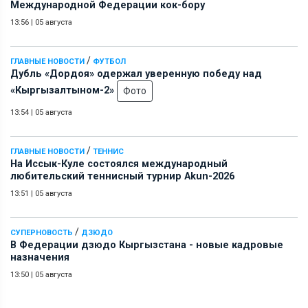
Международной Федерации кок-бору
13:56
|
05 августа
/
ГЛАВНЫЕ НОВОСТИ
ФУТБОЛ
Дубль «Дордоя» одержал уверенную победу над
«Кыргызалтыном-2»
Фото
13:54
|
05 августа
/
ГЛАВНЫЕ НОВОСТИ
ТЕННИС
На Иссык-Куле состоялся международный
любительский теннисный турнир Akun-2026
13:51
|
05 августа
/
СУПЕРНОВОСТЬ
ДЗЮДО
В Федерации дзюдо Кыргызстана - новые кадровые
назначения
13:50
|
05 августа