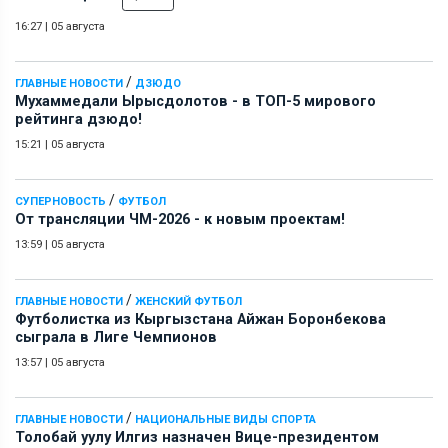
16:27
|
05 августа
/
ГЛАВНЫЕ НОВОСТИ
ДЗЮДО
Мухаммедали Ырысдолотов - в ТОП-5 мирового
рейтинга дзюдо!
15:21
|
05 августа
/
СУПЕРНОВОСТЬ
ФУТБОЛ
От трансляции ЧМ-2026 - к новым проектам!
13:59
|
05 августа
/
ГЛАВНЫЕ НОВОСТИ
ЖЕНСКИЙ ФУТБОЛ
Футболистка из Кыргызстана Айжан Боронбекова
сыграла в Лиге Чемпионов
13:57
|
05 августа
/
ГЛАВНЫЕ НОВОСТИ
НАЦИОНАЛЬНЫЕ ВИДЫ СПОРТА
Толобай уулу Илгиз назначен Вице-президентом