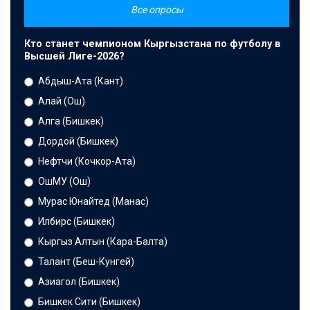
Все опросы
Кто станет чемпионом Кыргызстана по футболу в
Высшей Лиге-2026?
Абдыш-Ата (Кант)
Алай (Ош)
Алга (Бишкек)
Дордой (Бишкек)
Нефтчи (Кочкор-Ата)
ОшМУ (Ош)
Мурас Юнайтед (Манас)
Илбирс (Бишкек)
Кыргыз Алтын (Кара-Балта)
Талант (Беш-Кунгей)
Азиагол (Бишкек)
Бишкек Сити (Бишкек)