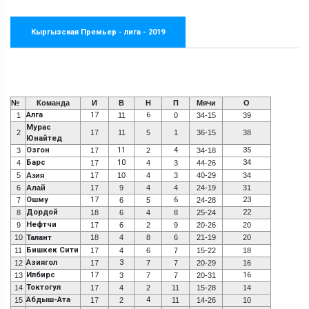
Кыргызская Премьер - лига - 2019
№
Команда
И
В
Н
П
Мячи
О
Алга
17
6
1
11
0
34-15
39
Мурас
2
17
11
5
1
36-15
38
Юнайтед
Озгон
11
4
35
3
17
2
34-18
Барс
10
34
4
17
4
3
44-26
5
Азия
17
10
4
3
40-29
34
6
Алай
17
9
4
4
24-19
31
Ошму
17
6
23
7
6
5
24-28
Дордой
22
8
18
6
4
8
25-24
Нефтчи
9
17
6
2
9
20-26
20
10
Талант
18
4
8
6
21-19
20
Бишкек Сити
11
17
4
6
7
15-22
18
Азиягол
3
12
17
7
7
20-29
16
Илбирс
17
16
13
3
7
7
20-31
Токтогул
14
17
4
2
11
15-28
14
Абдыш-Ата
4
15
17
2
11
14-26
10