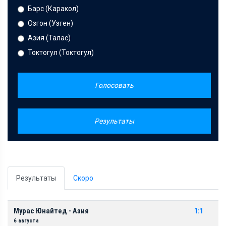
Барс (Каракол)
Озгон (Узген)
Азия (Талас)
Токтогул (Токтогул)
Голосовать
Результаты
Результаты
Скоро
Мурас Юнайтед - Азия
1:1
6 августа