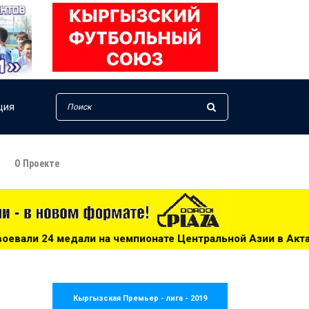
ция
О Проекте
чемпионате Центральной Азии в Актау - 16:43
***
Велос
Кыргызская Премьер - лига - 2019