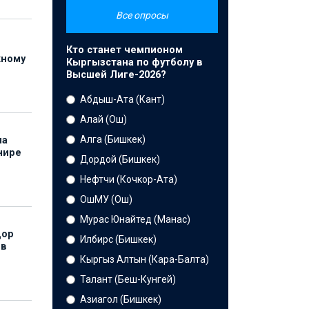
Все опросы
Кто станет чемпионом
жному
Кыргызстана по футболу в
Высшей Лиге-2026?
Абдыш-Ата (Кант)
Алай (Ош)
Алга (Бишкек)
на
нире
Дордой (Бишкек)
Нефтчи (Кочкор-Ата)
ОшМУ (Ош)
Мурас Юнайтед (Манас)
дор
Илбирс (Бишкек)
 в
Кыргыз Алтын (Кара-Балта)
Талант (Беш-Кунгей)
Азиагол (Бишкек)