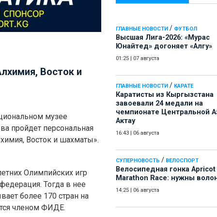
/
ГЛАВНЫЕ НОВОСТИ
ФУТБОЛ
Высшая Лига-2026: «Мурас
Юнайтед» догоняет «Алгу»
01:25
|
07 августа
лхимия, Восток и
/
ГЛАВНЫЕ НОВОСТИ
КАРАТЕ
Каратисты из Кыргызстана
завоевали 24 медали на
чемпионате Центральной А
ациональном музее
Актау
ева пройдет персональная
16:43
|
06 августа
химия, Восток и шахматы».
/
СУПЕРНОВОСТЬ
ВЕЛОСПОРТ
Велосипедная гонка Apricot
 летних Олимпийских игр
Marathon Race: нужны воло
едерация. Тогда в нее
14:25
|
06 августа
вает более 170 стран на
ется членом ФИДЕ.