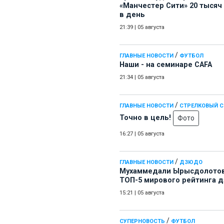
«Манчестер Сити» 20 тысяч
в день
21:39
|
05 августа
/
ГЛАВНЫЕ НОВОСТИ
ФУТБОЛ
Наши - на семинаре СAFA
21:34
|
05 августа
/
ГЛАВНЫЕ НОВОСТИ
СТРЕЛКОВЫЙ 
Точно в цель!
Фото
16:27
|
05 августа
/
ГЛАВНЫЕ НОВОСТИ
ДЗЮДО
Мухаммедали Ырысдолотов
ТОП-5 мирового рейтинга 
15:21
|
05 августа
/
СУПЕРНОВОСТЬ
ФУТБОЛ