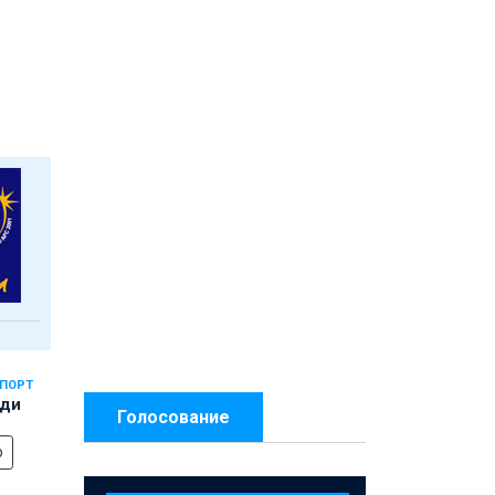
СПОРТ
еди
Голосование
о