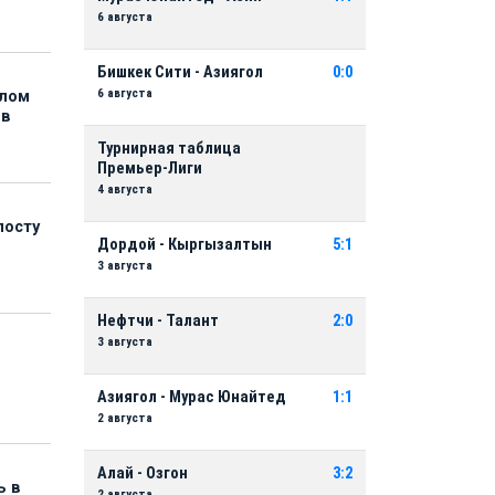
6 августа
Бишкек Сити - Азиягол
0:0
6 августа
елом
ов
Турнирная таблица
Премьер-Лиги
4 августа
посту
Дордой - Кыргызалтын
5:1
3 августа
Нефтчи - Талант
2:0
3 августа
Азиягол - Мурас Юнайтед
1:1
2 августа
Алай - Озгон
3:2
ь в
2 августа