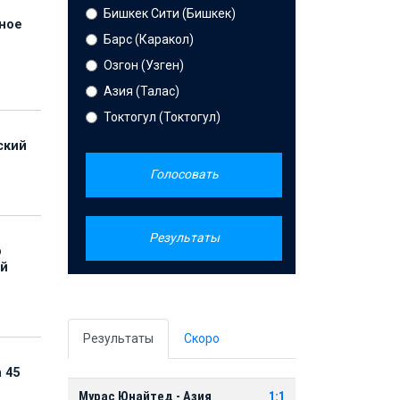
Бишкек Сити (Бишкек)
нное
Барс (Каракол)
й
Озгон (Узген)
Азия (Талас)
Токтогул (Токтогул)
ский
Голосовать
Результаты
р
ой
Результаты
Скоро
 45
Мурас Юнайтед - Азия
1:1