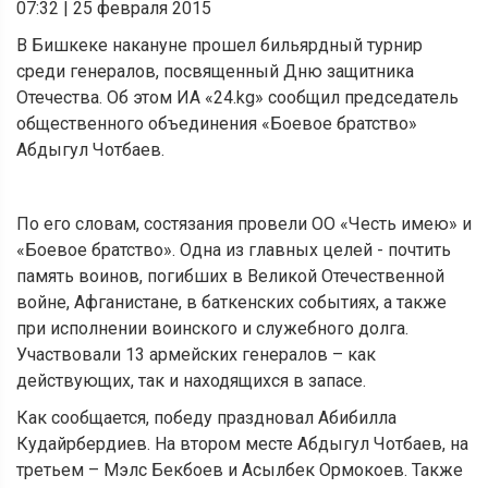
07:32
|
25 февраля 2015
В Бишкеке накануне прошел бильярдный турнир
среди генералов, посвященный Дню защитника
Отечества. Об этом ИА «24.kg» сообщил председатель
общественного объединения «Боевое братство»
Абдыгул Чотбаев.
По его словам, состязания провели ОО «Честь имею» и
«Боевое братство». Одна из главных целей - почтить
память воинов, погибших в Великой Отечественной
войне, Афганистане, в баткенских событиях, а также
при исполнении воинского и служебного долга.
Участвовали 13 армейских генералов – как
действующих, так и находящихся в запасе.
Как сообщается, победу праздновал Абибилла
Кудайрбердиев. На втором месте Абдыгул Чотбаев, на
третьем – Мэлс Бекбоев и Асылбек Ормокоев. Также