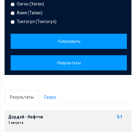
Озгон (Узген)
Азия (Талас)
Токтогул (Токтогул)
Голосовать
Результаты
Результаты
Скоро
Дордой - Нефтчи
5:1
7 августа