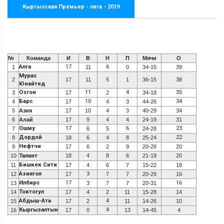
Кыргызская Премьер - лига - 2019
№
Команда
И
В
Н
П
Мячи
О
Алга
17
6
1
11
0
34-15
39
Мурас
2
17
11
5
1
36-15
38
Юнайтед
Озгон
11
4
35
3
17
2
34-18
Барс
10
34
4
17
4
3
44-26
5
Азия
17
10
4
3
40-29
34
6
Алай
17
9
4
4
24-19
31
Ошму
17
6
23
7
6
5
24-28
Дордой
22
8
18
6
4
8
25-24
Нефтчи
9
17
6
2
9
20-26
20
10
Талант
18
4
8
6
21-19
20
Бишкек Сити
11
17
4
6
7
15-22
18
Азиягол
3
12
17
7
7
20-29
16
Илбирс
17
16
13
3
7
7
20-31
Токтогул
14
17
4
2
11
15-28
14
Абдыш-Ата
4
15
17
2
11
14-26
10
Кыргызалтын
4
16
17
0
13
14-45
4