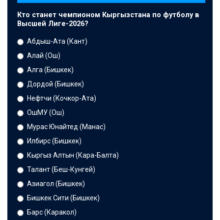
Кто станет чемпионом Кыргызстана по футболу в
Высшей Лиге-2026?
Абдыш-Ата (Кант)
Алай (Ош)
Алга (Бишкек)
Дордой (Бишкек)
Нефтчи (Кочкор-Ата)
ОшМУ (Ош)
Мурас Юнайтед (Манас)
Илбирс (Бишкек)
Кыргыз Алтын (Кара-Балта)
Талант (Беш-Кунгей)
Азиагол (Бишкек)
Бишкек Сити (Бишкек)
Барс (Каракол)