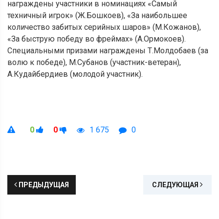
награждены участники в номинациях «Самый
техничный игрок» (Ж.Бошкоев), «За наибольшее
количество забитых серийных шаров» (М.Кожанов),
«За быструю победу во фреймах» (А.Ормокоев).
Специальными призами награждены Т.Молдобаев (за
волю к победе), М.Субанов (участник-ветеран),
А.Кудайбердиев (молодой участник).
0
0
1 675
0
ПРЕДЫДУЩАЯ
СЛЕДУЮЩАЯ