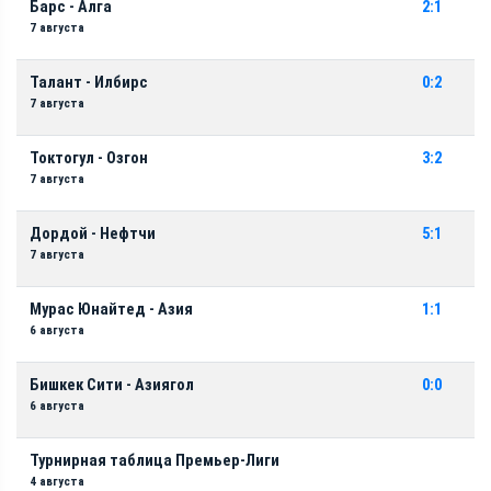
Барс - Алга
2:1
7 августа
Талант - Илбирс
0:2
7 августа
Токтогул - Озгон
3:2
7 августа
Дордой - Нефтчи
5:1
7 августа
Мурас Юнайтед - Азия
1:1
6 августа
Бишкек Сити - Азиягол
0:0
6 августа
Турнирная таблица Премьер-Лиги
4 августа