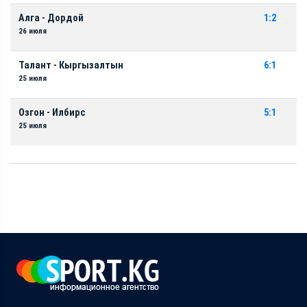
Алга - Дордой
1:2
26 июля
Талант - Кыргызалтын
6:1
25 июля
Озгон - Илбирс
5:1
25 июля