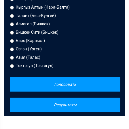
Кыргыз Алтын (Кара-Балта)
Талант (Беш-Кунгей)
Азиагол (Бишкек)
Бишкек Сити (Бишкек)
Барс (Каракол)
Озгон (Узген)
Азия (Талас)
Токтогул (Токтогул)
Голосовать
Результаты