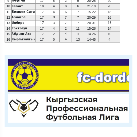
Нефтчи
9
17
6
2
9
20-26
20
10
Талант
18
4
8
6
21-19
20
Бишкек Сити
11
17
4
6
7
15-22
18
Азиягол
3
12
17
7
7
20-29
16
Илбирс
17
16
13
3
7
7
20-31
Токтогул
14
17
4
2
11
15-28
14
Абдыш-Ата
4
15
17
2
11
14-26
10
Кыргызалтын
4
16
17
0
13
14-45
4