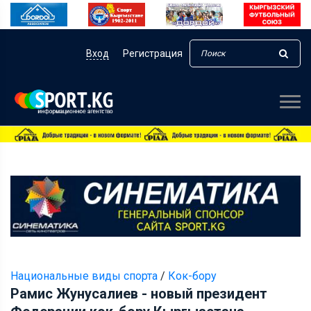
Вход
Регистрация
Национальные виды спорта
/
Кок-бору
Рамис Жунусалиев - новый президент