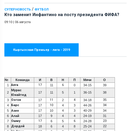
/
СУПЕРНОВОСТЬ
ФУТБОЛ
Кто заменит Инфантино на посту президента ФИФА?
09:10
|
06 августа
Кыргызская Премьер - лига - 2019
№
Команда
И
В
Н
П
Мячи
О
Алга
17
6
1
11
0
34-15
39
Мурас
2
17
11
5
1
36-15
38
Юнайтед
Озгон
11
4
35
3
17
2
34-18
Барс
10
34
4
17
4
3
44-26
5
Азия
17
10
4
3
40-29
34
6
Алай
17
9
4
4
24-19
31
Ошму
17
6
23
7
6
5
24-28
Дордой
22
8
18
6
4
8
25-24