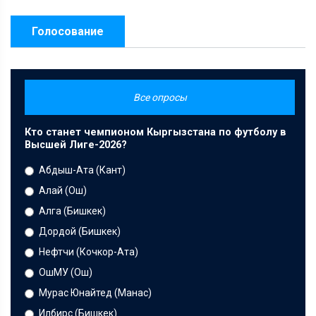
Голосование
Все опросы
Кто станет чемпионом Кыргызстана по футболу в
Высшей Лиге-2026?
Абдыш-Ата (Кант)
Алай (Ош)
Алга (Бишкек)
Дордой (Бишкек)
Нефтчи (Кочкор-Ата)
ОшМУ (Ош)
Мурас Юнайтед (Манас)
Илбирс (Бишкек)