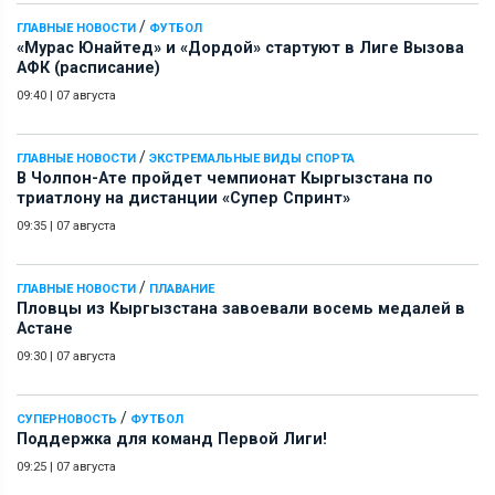
/
ГЛАВНЫЕ НОВОСТИ
ФУТБОЛ
«Мурас Юнайтед» и «Дордой» стартуют в Лиге Вызова
АФК (расписание)
09:40
|
07 августа
/
ГЛАВНЫЕ НОВОСТИ
ЭКСТРЕМАЛЬНЫЕ ВИДЫ СПОРТА
В Чолпон-Ате пройдет чемпионат Кыргызстана по
триатлону на дистанции «Супер Спринт»
09:35
|
07 августа
/
ГЛАВНЫЕ НОВОСТИ
ПЛАВАНИЕ
Пловцы из Кыргызстана завоевали восемь медалей в
Астане
09:30
|
07 августа
/
СУПЕРНОВОСТЬ
ФУТБОЛ
Поддержка для команд Первой Лиги!
09:25
|
07 августа