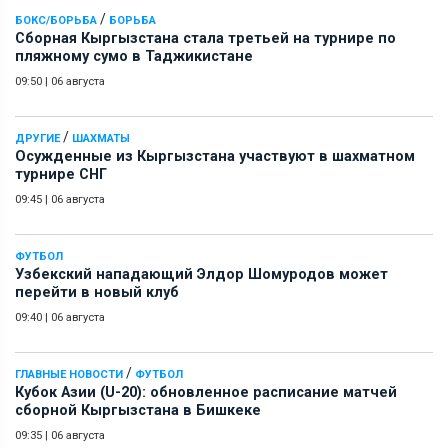
/
БОКС/БОРЬБА
БОРЬБА
Сборная Кыргызстана стала третьей на турнире по
пляжному сумо в Таджикистане
09:50
|
06 августа
/
ДРУГИЕ
ШАХМАТЫ
Осужденные из Кыргызстана участвуют в шахматном
турнире СНГ
09:45
|
06 августа
ФУТБОЛ
Узбекский нападающий Элдор Шомуродов может
перейти в новый клуб
09:40
|
06 августа
/
ГЛАВНЫЕ НОВОСТИ
ФУТБОЛ
Кубок Азии (U-20): обновленное расписание матчей
сборной Кыргызстана в Бишкеке
09:35
|
06 августа