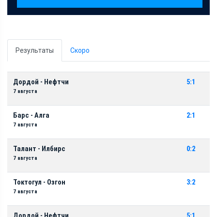
Результаты
Скоро
Дордой - Нефтчи
5:1
7 августа
Барс - Алга
2:1
7 августа
Талант - Илбирс
0:2
7 августа
Токтогул - Озгон
3:2
7 августа
Дордой - Нефтчи
5:1