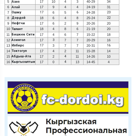
5
Азия
17
10
4
3
40-29
34
6
Алай
17
9
4
4
24-19
31
Ошму
17
6
23
7
6
5
24-28
Дордой
22
8
18
6
4
8
25-24
Нефтчи
9
17
6
2
9
20-26
20
10
Талант
18
4
8
6
21-19
20
Бишкек Сити
11
17
4
6
7
15-22
18
Азиягол
3
12
17
7
7
20-29
16
Илбирс
17
16
13
3
7
7
20-31
Токтогул
14
17
4
2
11
15-28
14
Абдыш-Ата
4
15
17
2
11
14-26
10
Кыргызалтын
4
16
17
0
13
14-45
4