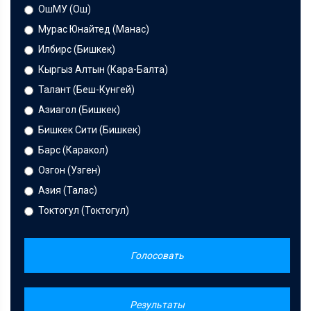
ОшМУ (Ош)
Мурас Юнайтед (Манас)
Илбирс (Бишкек)
Кыргыз Алтын (Кара-Балта)
Талант (Беш-Кунгей)
Азиагол (Бишкек)
Бишкек Сити (Бишкек)
Барс (Каракол)
Озгон (Узген)
Азия (Талас)
Токтогул (Токтогул)
Голосовать
Результаты