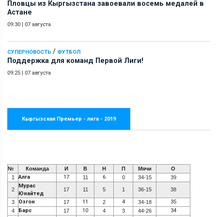
Пловцы из Кыргызстана завоевали восемь медалей в
Астане
09:30
|
07 августа
/
СУПЕРНОВОСТЬ
ФУТБОЛ
Поддержка для команд Первой Лиги!
09:25
|
07 августа
Кыргызская Премьер - лига - 2019
№
Команда
И
В
Н
П
Мячи
О
Алга
17
6
1
11
0
34-15
39
Мурас
2
17
11
5
1
36-15
38
Юнайтед
Озгон
11
4
35
3
17
2
34-18
Барс
10
34
4
17
4
3
44-26