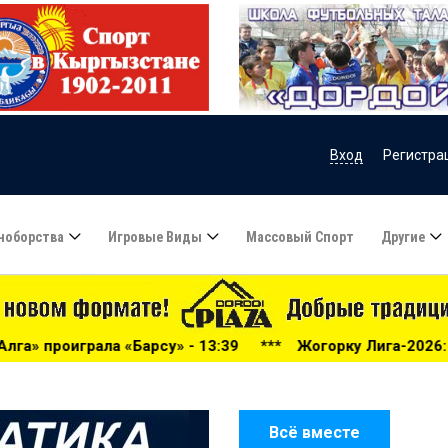
Вход
Регистра
ноборства
Игровые Виды
Массовый Спорт
Другие
 - 13:39
***
Жогорку Лига-2026: «Дордой» громит «Нефт
Всё вместе