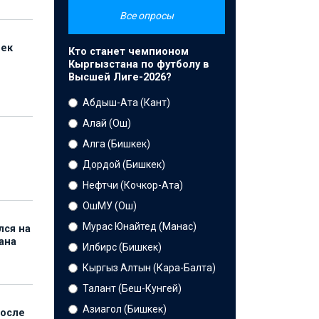
Все опросы
бек
Кто станет чемпионом
Кыргызстана по футболу в
Высшей Лиге-2026?
Абдыш-Ата (Кант)
Алай (Ош)
Алга (Бишкек)
Дордой (Бишкек)
Нефтчи (Кочкор-Ата)
ОшМУ (Ош)
Мурас Юнайтед (Манас)
лся на
ана
Илбирс (Бишкек)
Кыргыз Алтын (Кара-Балта)
Талант (Беш-Кунгей)
Азиагол (Бишкек)
после