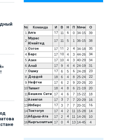
адный
№
Команда
И
В
Н
П
Мячи
О
Алга
17
6
1
11
0
34-15
39
Мурас
2
17
11
5
1
36-15
38
Юнайтед
Озгон
11
4
35
3
17
2
34-18
Барс
10
34
4
17
4
3
44-26
5
Азия
17
10
4
3
40-29
34
6
Алай
17
9
4
4
24-19
31
й»
Ошму
17
6
23
7
6
5
24-28
!
Дордой
22
8
18
6
4
8
25-24
Нефтчи
9
17
6
2
9
20-26
20
10
Талант
18
4
8
6
21-19
20
Бишкек Сити
11
17
4
6
7
15-22
18
Азиягол
3
12
17
7
7
20-29
16
Илбирс
17
16
13
3
7
7
20-31
Токтогул
14
17
4
2
11
15-28
14
под
Абдыш-Ата
4
15
17
2
11
14-26
10
матова
Кыргызалтын
4
16
17
0
13
14-45
4
хстане