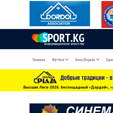
Главная
Футбол
Бокс/борьба
Еди
а-2026: беспощадный «Дордой», «Алга» проиграла «Барсу»