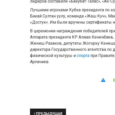
лидеров составили «Бакубат-Талас», «Ак-Су
Лучшими игроками Кубка президента по кок
Бакай Султан уулу, команда «Жаш Куч», Ма
«Достук». Им были вручены сертификаты н
В церемонии награждения победителей при
Аппарата президента КР Алмаз Кененбаев
Жениш Разаков, депутаты Жогорку Кенеша
директора Государственного агентства по
физической культуры и
спорта
при Правите
Арпачиев.
ПРЕДЫДУЩАЯ