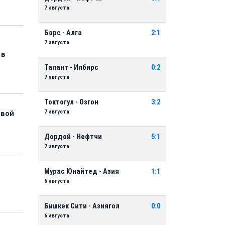
7 августа
Барс - Алга
2:1
7 августа
 в
Талант - Илбирс
0:2
7 августа
Токтогул - Озгон
3:2
7 августа
рвой
Дордой - Нефтчи
5:1
7 августа
Мурас Юнайтед - Азия
1:1
6 августа
Бишкек Сити - Азиягол
0:0
6 августа