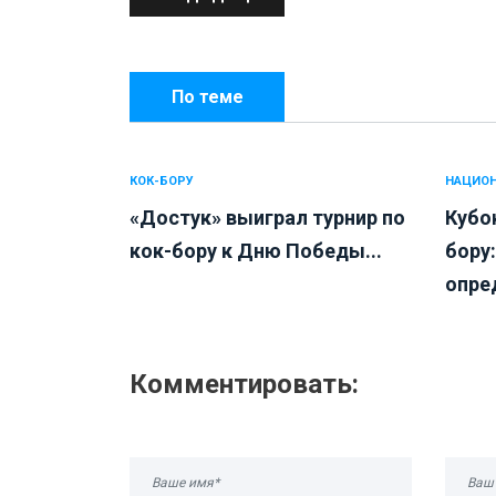
По теме
КОК-БОРУ
НАЦИОН
«Достук» выиграл турнир по
Кубо
кок-бору к Дню Победы...
бору
опре
Комментировать: