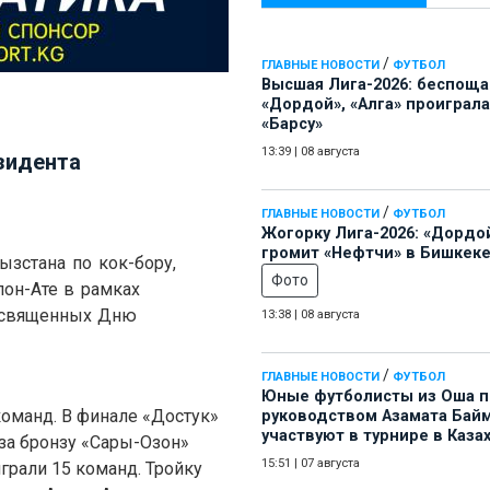
/
ГЛАВНЫЕ НОВОСТИ
ФУТБОЛ
Высшая Лига-2026: беспощ
«Дордой», «Алга» проиграла
«Барсу»
13:39
|
08 августа
зидента
/
ГЛАВНЫЕ НОВОСТИ
ФУТБОЛ
Жогорку Лига-2026: «Дордо
громит «Нефтчи» в Бишкеке
зстана по кок-бору,
Фото
пон-Ате в рамках
посвященных Дню
13:38
|
08 августа
/
ГЛАВНЫЕ НОВОСТИ
ФУТБОЛ
Юные футболисты из Оша 
команд. В финале «Достук»
руководством Азамата Бай
участвуют в турнире в Каза
 за бронзу «Сары-Озон»
15:51
|
07 августа
играли 15 команд. Тройку