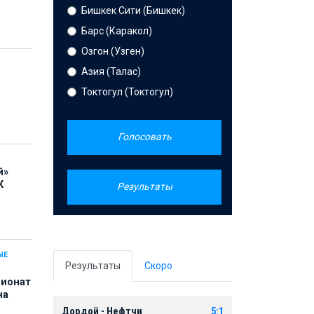
Бишкек Сити (Бишкек)
Барс (Каракол)
Озгон (Узген)
Азия (Талас)
Токтогул (Токтогул)
Голосовать
й»
К
Результаты
ЫЕ
Результаты
Скоро
пионат
на
Дордой - Нефтчи
5:1