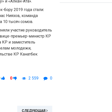
у» и «Алкан-Ата».
-бору 2019 года стали:
нас Ниязов, команда
а 10 тысяч сомов.
няли участие руководитель
, вице-премьер-министр КР
 КР и заместитель
 делам молодежи,
льстве КР Канатбек
0
0
2 559
0
СЛЕДУЮЩАЯ