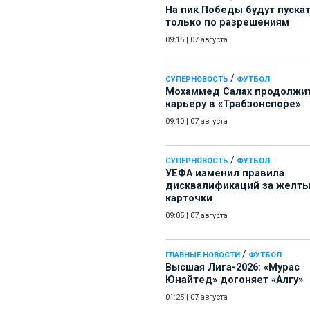
На пик Победы будут пуска
только по разрешениям
09:15
|
07 августа
/
СУПЕРНОВОСТЬ
ФУТБОЛ
Мохаммед Салах продолжи
карьеру в «Трабзонспоре»
09:10
|
07 августа
/
СУПЕРНОВОСТЬ
ФУТБОЛ
УЕФА изменил правила
дисквалификаций за желт
карточки
09:05
|
07 августа
/
ГЛАВНЫЕ НОВОСТИ
ФУТБОЛ
Высшая Лига-2026: «Мурас
Юнайтед» догоняет «Алгу»
01:25
|
07 августа