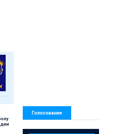
Голосование
болу
ндии