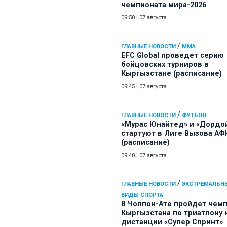
чемпионата мира-2026
09:50
|
07 августа
/
ГЛАВНЫЕ НОВОСТИ
ММА
EFC Global проведет серию
бойцовских турниров в
Кыргызстане (расписание)
09:45
|
07 августа
/
ГЛАВНЫЕ НОВОСТИ
ФУТБОЛ
«Мурас Юнайтед» и «Дордо
стартуют в Лиге Вызова АФ
(расписание)
09:40
|
07 августа
/
ГЛАВНЫЕ НОВОСТИ
ЭКСТРЕМАЛЬН
ВИДЫ СПОРТА
В Чолпон-Ате пройдет чем
Кыргызстана по триатлону 
дистанции «Супер Спринт»