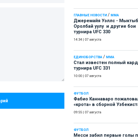
/
ГЛАВНЫЕ НОВОСТИ
ММА
Джеремайя Уэллс - Мыкты
Оролбай уулу и другие бои
турнира UFC 330
14:34
|
07 августа
/
ЕДИНОБОРСТВА
ММА
Стал известен полный кард
турнира UFC 331
10:00
|
07 августа
ФУТБОЛ
Фабио Каннаваро пожалова
арий
«крота» в сборной Узбекист
09:55
|
07 августа
ФУТБОЛ
Месси забил первые голы 