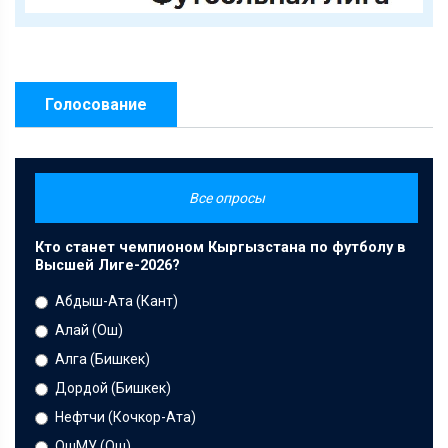
Голосование
Все опросы
Кто станет чемпионом Кыргызстана по футболу в
Высшей Лиге-2026?
Абдыш-Ата (Кант)
Алай (Ош)
Алга (Бишкек)
Дордой (Бишкек)
Нефтчи (Кочкор-Ата)
ОшМУ (Ош)