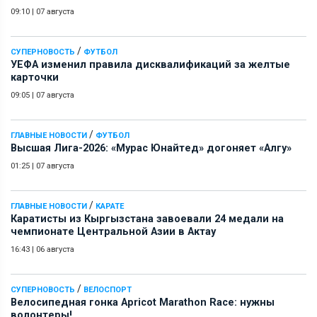
09:10
|
07 августа
/
СУПЕРНОВОСТЬ
ФУТБОЛ
УЕФА изменил правила дисквалификаций за желтые
карточки
09:05
|
07 августа
/
ГЛАВНЫЕ НОВОСТИ
ФУТБОЛ
Высшая Лига-2026: «Мурас Юнайтед» догоняет «Алгу»
01:25
|
07 августа
/
ГЛАВНЫЕ НОВОСТИ
КАРАТЕ
Каратисты из Кыргызстана завоевали 24 медали на
чемпионате Центральной Азии в Актау
16:43
|
06 августа
/
СУПЕРНОВОСТЬ
ВЕЛОСПОРТ
Велосипедная гонка Apricot Marathon Race: нужны
волонтеры!