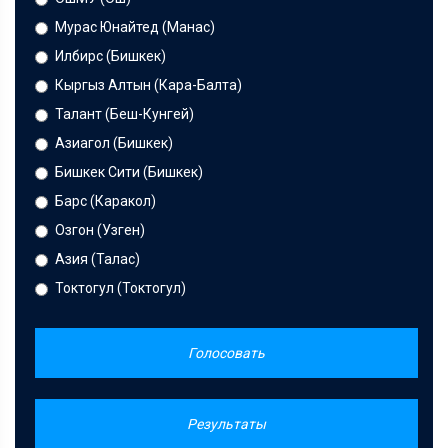
Мурас Юнайтед (Манас)
Илбирс (Бишкек)
Кыргыз Алтын (Кара-Балта)
Талант (Беш-Кунгей)
Азиагол (Бишкек)
Бишкек Сити (Бишкек)
Барс (Каракол)
Озгон (Узген)
Азия (Талас)
Токтогул (Токтогул)
Голосовать
Результаты