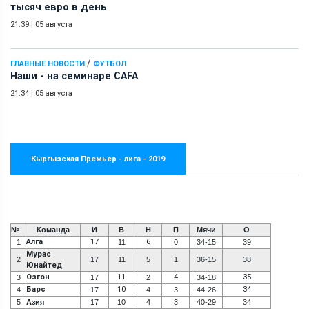
тысяч евро в день
21:39
|
05 августа
/
ГЛАВНЫЕ НОВОСТИ
ФУТБОЛ
Наши - на семинаре СAFA
21:34
|
05 августа
Кыргызская Премьер - лига - 2019
№
Команда
И
В
Н
П
Мячи
О
Алга
17
6
1
11
0
34-15
39
Мурас
2
17
11
5
1
36-15
38
Юнайтед
Озгон
11
4
35
3
17
2
34-18
Барс
10
34
4
17
4
3
44-26
5
Азия
17
10
4
3
40-29
34