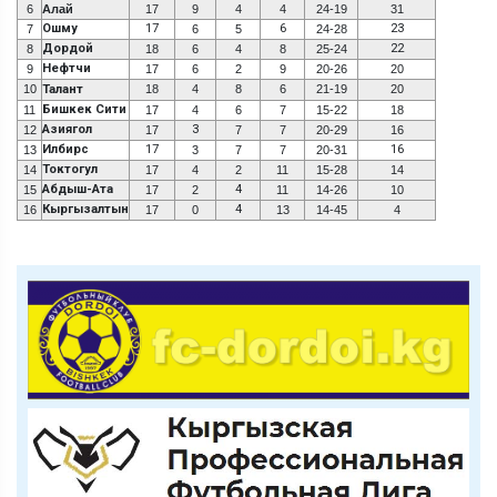
6
Алай
17
9
4
4
24-19
31
Ошму
17
6
23
7
6
5
24-28
Дордой
22
8
18
6
4
8
25-24
Нефтчи
9
17
6
2
9
20-26
20
10
Талант
18
4
8
6
21-19
20
Бишкек Сити
11
17
4
6
7
15-22
18
Азиягол
3
12
17
7
7
20-29
16
Илбирс
17
16
13
3
7
7
20-31
Токтогул
14
17
4
2
11
15-28
14
Абдыш-Ата
4
15
17
2
11
14-26
10
Кыргызалтын
4
16
17
0
13
14-45
4