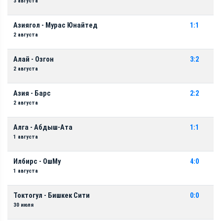
3 августа
Азиягол - Мурас Юнайтед
1:1
2 августа
Алай - Озгон
3:2
2 августа
Азия - Барс
2:2
2 августа
Алга - Абдыш-Ата
1:1
1 августа
Илбирс - ОшМу
4:0
1 августа
Токтогул - Бишкек Сити
0:0
30 июля