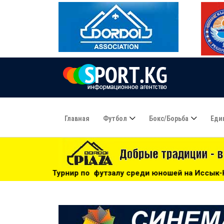
Главная
Футбол
Бокс/борьба
Еди
о футзалу среди юношей на Иссык-Куле: «Бишкек» - чемпио