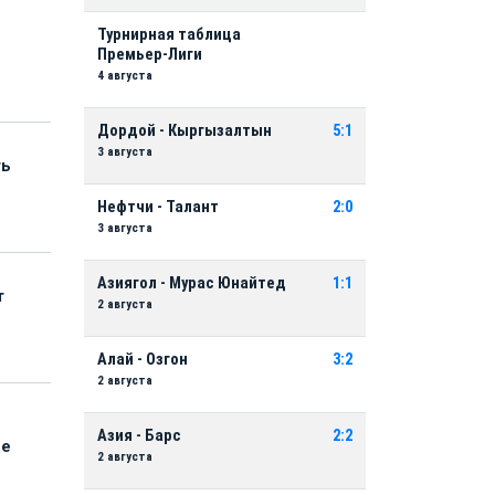
Турнирная таблица
Премьер-Лиги
4 августа
Дордой - Кыргызалтын
5:1
3 августа
ть
Нефтчи - Талант
2:0
3 августа
Азиягол - Мурас Юнайтед
1:1
т
2 августа
Алай - Озгон
3:2
2 августа
Азия - Барс
2:2
ые
2 августа