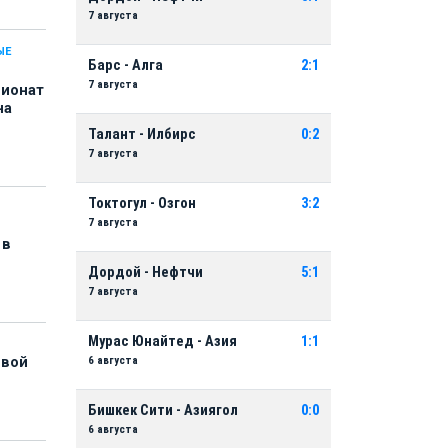
7 августа
ЫЕ
Барс - Алга
2:1
7 августа
пионат
на
Талант - Илбирс
0:2
7 августа
Токтогул - Озгон
3:2
7 августа
 в
Дордой - Нефтчи
5:1
7 августа
Мурас Юнайтед - Азия
1:1
6 августа
рвой
Бишкек Сити - Азиягол
0:0
6 августа