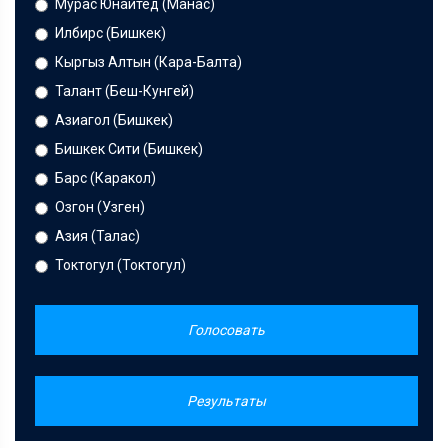
Мурас Юнайтед (Манас)
Илбирс (Бишкек)
Кыргыз Алтын (Кара-Балта)
Талант (Беш-Кунгей)
Азиагол (Бишкек)
Бишкек Сити (Бишкек)
Барс (Каракол)
Озгон (Узген)
Азия (Талас)
Токтогул (Токтогул)
Голосовать
Результаты