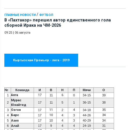
/
ГЛАВНЫЕ НОВОСТИ
ФУТБОЛ
В «Пахтакор» перешел автор единственного гола
сборной Ирака на ЧМ-2026
09:25
|
06 августа
Кыргызская Премьер - лига - 2019
№
Команда
И
В
Н
П
Мячи
О
Алга
17
6
1
11
0
34-15
39
Мурас
2
17
11
5
1
36-15
38
Юнайтед
Озгон
11
4
35
3
17
2
34-18
Барс
10
34
4
17
4
3
44-26
5
Азия
17
10
4
3
40-29
34
6
Алай
17
9
4
4
24-19
31