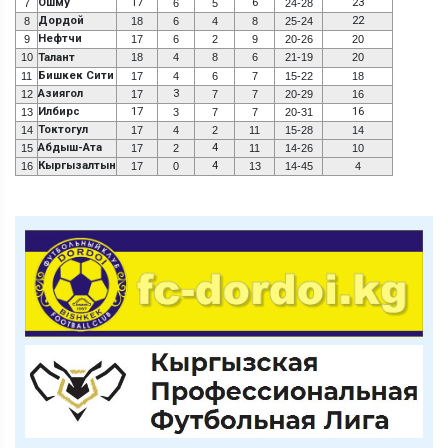
Ошму
17
6
23
7
6
5
24-28
Дордой
22
8
18
6
4
8
25-24
Нефтчи
9
17
6
2
9
20-26
20
10
Талант
18
4
8
6
21-19
20
Бишкек Сити
11
17
4
6
7
15-22
18
Азиягол
3
12
17
7
7
20-29
16
Илбирс
17
16
13
3
7
7
20-31
Токтогул
14
17
4
2
11
15-28
14
Абдыш-Ата
4
15
17
2
11
14-26
10
Кыргызалтын
4
16
17
0
13
14-45
4