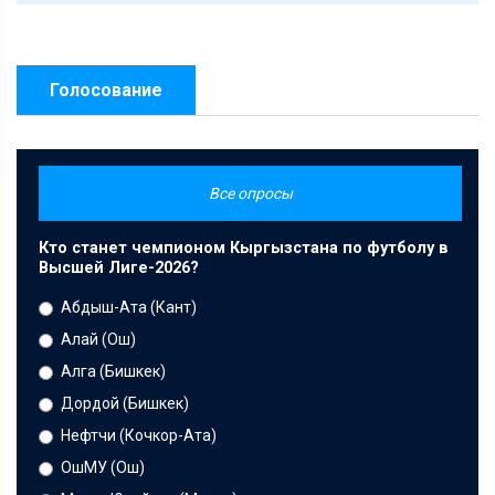
Голосование
Все опросы
Кто станет чемпионом Кыргызстана по футболу в
Высшей Лиге-2026?
Абдыш-Ата (Кант)
Алай (Ош)
Алга (Бишкек)
Дордой (Бишкек)
Нефтчи (Кочкор-Ата)
ОшМУ (Ош)