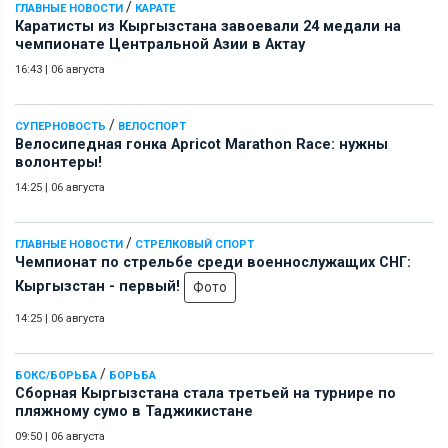
/
ГЛАВНЫЕ НОВОСТИ
КАРАТЕ
Каратисты из Кыргызстана завоевали 24 медали на
чемпионате Центральной Азии в Актау
16:43
|
06 августа
/
СУПЕРНОВОСТЬ
ВЕЛОСПОРТ
Велосипедная гонка Apricot Marathon Race: нужны
волонтеры!
14:25
|
06 августа
/
ГЛАВНЫЕ НОВОСТИ
СТРЕЛКОВЫЙ СПОРТ
Чемпионат по стрельбе среди военнослужащих СНГ:
Кыргызстан - первый!
Фото
14:25
|
06 августа
/
БОКС/БОРЬБА
БОРЬБА
Сборная Кыргызстана стала третьей на турнире по
пляжному сумо в Таджикистане
09:50
|
06 августа