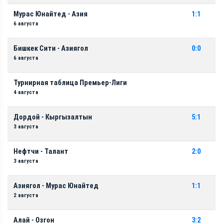
Мурас Юнайтед - Азия
1:1
6 августа
Бишкек Сити - Азиягол
0:0
6 августа
Турнирная таблица Премьер-Лиги
4 августа
Дордой - Кыргызалтын
5:1
3 августа
Нефтчи - Талант
2:0
3 августа
Азиягол - Мурас Юнайтед
1:1
2 августа
Алай - Озгон
3:2