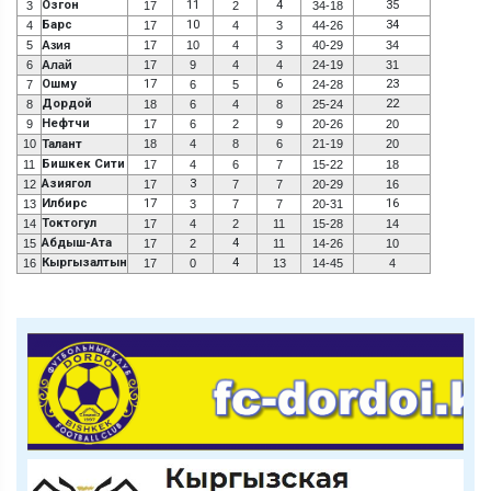
Озгон
11
4
35
3
17
2
34-18
Барс
10
34
4
17
4
3
44-26
5
Азия
17
10
4
3
40-29
34
6
Алай
17
9
4
4
24-19
31
Ошму
17
6
23
7
6
5
24-28
Дордой
22
8
18
6
4
8
25-24
Нефтчи
9
17
6
2
9
20-26
20
10
Талант
18
4
8
6
21-19
20
Бишкек Сити
11
17
4
6
7
15-22
18
Азиягол
3
12
17
7
7
20-29
16
Илбирс
17
16
13
3
7
7
20-31
Токтогул
14
17
4
2
11
15-28
14
Абдыш-Ата
4
15
17
2
11
14-26
10
Кыргызалтын
4
16
17
0
13
14-45
4