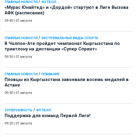
/
ГЛАВНЫЕ НОВОСТИ
ФУТБОЛ
«Мурас Юнайтед» и «Дордой» стартуют в Лиге Вызова
АФК (расписание)
09:40
|
07 августа
/
ГЛАВНЫЕ НОВОСТИ
ЭКСТРЕМАЛЬНЫЕ ВИДЫ СПОРТА
В Чолпон-Ате пройдет чемпионат Кыргызстана по
триатлону на дистанции «Супер Спринт»
09:35
|
07 августа
/
ГЛАВНЫЕ НОВОСТИ
ПЛАВАНИЕ
Пловцы из Кыргызстана завоевали восемь медалей в
Астане
09:30
|
07 августа
/
СУПЕРНОВОСТЬ
ФУТБОЛ
Поддержка для команд Первой Лиги!
09:25
|
07 августа