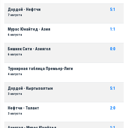
Дордой - Нефтчи
5:1
7 августа
Мурас Юнайтед - Азия
1:1
6 августа
Бишкек Сити - Азиягол
0:0
6 августа
Турнирная таблица Премьер-Лиги
4 августа
Дордой - Кыргызалтын
5:1
3 августа
Нефтчи - Талант
2:0
3 августа
Азиягол - Мурас Юнайтед
1:1