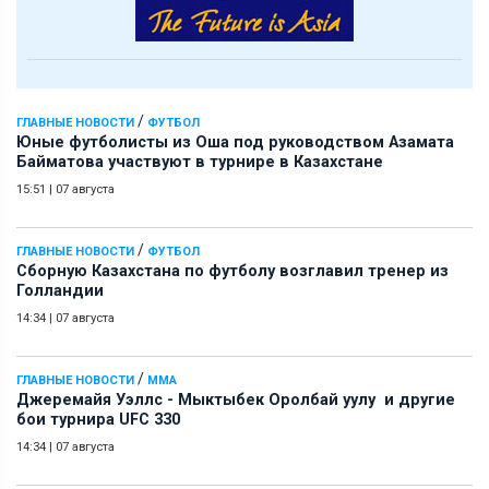
/
ГЛАВНЫЕ НОВОСТИ
ФУТБОЛ
Юные футболисты из Оша под руководством Азамата
Байматова участвуют в турнире в Казахстане
15:51
|
07 августа
/
ГЛАВНЫЕ НОВОСТИ
ФУТБОЛ
Сборную Казахстана по футболу возглавил тренер из
Голландии
14:34
|
07 августа
/
ГЛАВНЫЕ НОВОСТИ
ММА
Джеремайя Уэллс - Мыктыбек Оролбай уулу и другие
бои турнира UFC 330
14:34
|
07 августа