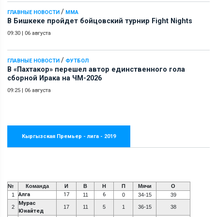
/
ГЛАВНЫЕ НОВОСТИ
ММА
В Бишкеке пройдет бойцовский турнир Fight Nights
09:30
|
06 августа
/
ГЛАВНЫЕ НОВОСТИ
ФУТБОЛ
В «Пахтакор» перешел автор единственного гола
сборной Ирака на ЧМ-2026
09:25
|
06 августа
Кыргызская Премьер - лига - 2019
№
Команда
И
В
Н
П
Мячи
О
Алга
17
6
1
11
0
34-15
39
Мурас
2
17
11
5
1
36-15
38
Юнайтед