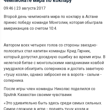
чемпионате мира по кокпару
09:46
|
23 августа 2017
Второй день чемпионата мира по кокпару в Астане
принес победу команде Монголии, которая обыграла
американцев со счетом 10:4.
Автором всех четырех голов со стороны звездно-
полосатых стал капитан команды Крид Гарник,
который допустил досадную ошибку во время игры. В
нелегкой битве с монгольскими наездниками ковбой
умудрился обхитрить соперников и достать заветную
«тушу козла», однако забросил ее в ворота - салым -
соперника.
После игры член команды Николас поделился со
Sputnik Казахстан своими чувствами.
«Это удивительно быть здесь среди самых сильных.
Самое сложное в игре - поднять тушу козла и