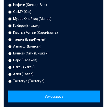
Нефтчи (Кочкор-Ата)
ОшМУ (Ош)
Мурас Юнайтед (Манас)
Илбирс (Бишкек)
Кыргыз Алтын (Кара-Балта)
Талант (Беш-Кунгей)
Азиагол (Бишкек)
Бишкек Сити (Бишкек)
Барс (Каракол)
Озгон (Узген)
Азия (Талас)
Токтогул (Токтогул)
Голосовать