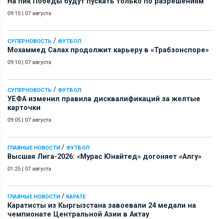
На пик Победы будут пускать только по разрешениям
09:15
|
07 августа
/
СУПЕРНОВОСТЬ
ФУТБОЛ
Мохаммед Салах продолжит карьеру в «Трабзонспоре»
09:10
|
07 августа
/
СУПЕРНОВОСТЬ
ФУТБОЛ
УЕФА изменил правила дисквалификаций за желтые
карточки
09:05
|
07 августа
/
ГЛАВНЫЕ НОВОСТИ
ФУТБОЛ
Высшая Лига-2026: «Мурас Юнайтед» догоняет «Алгу»
01:25
|
07 августа
/
ГЛАВНЫЕ НОВОСТИ
КАРАТЕ
Каратисты из Кыргызстана завоевали 24 медали на
чемпионате Центральной Азии в Актау