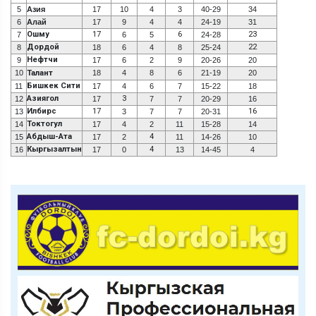
5
Азия
17
10
4
3
40-29
34
6
Алай
17
9
4
4
24-19
31
Ошму
17
6
23
7
6
5
24-28
Дордой
22
8
18
6
4
8
25-24
Нефтчи
9
17
6
2
9
20-26
20
10
Талант
18
4
8
6
21-19
20
Бишкек Сити
11
17
4
6
7
15-22
18
Азиягол
3
12
17
7
7
20-29
16
Илбирс
17
16
13
3
7
7
20-31
Токтогул
14
17
4
2
11
15-28
14
Абдыш-Ата
4
15
17
2
11
14-26
10
Кыргызалтын
4
16
17
0
13
14-45
4