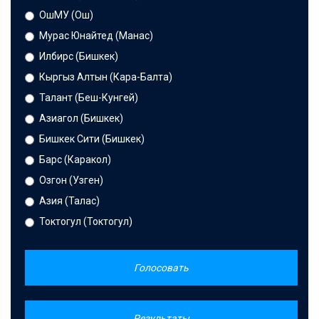
ОшМУ (Ош)
Мурас Юнайтед (Манас)
Илбирс (Бишкек)
Кыргыз Алтын (Кара-Балта)
Талант (Беш-Кунгей)
Азиагол (Бишкек)
Бишкек Сити (Бишкек)
Барс (Каракол)
Озгон (Узген)
Азия (Талас)
Токтогул (Токтогул)
Голосовать
Результаты