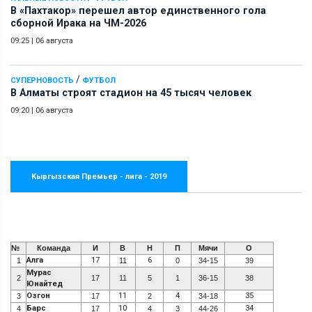
В «Пахтакор» перешел автор единственного гола
сборной Ирака на ЧМ-2026
09:25
|
06 августа
/
СУПЕРНОВОСТЬ
ФУТБОЛ
В Алматы строят стадион на 45 тысяч человек
09:20
|
06 августа
Кыргызская Премьер - лига - 2019
№
Команда
И
В
Н
П
Мячи
О
Алга
17
6
1
11
0
34-15
39
Мурас
2
17
11
5
1
36-15
38
Юнайтед
Озгон
11
4
35
3
17
2
34-18
Барс
10
34
4
17
4
3
44-26