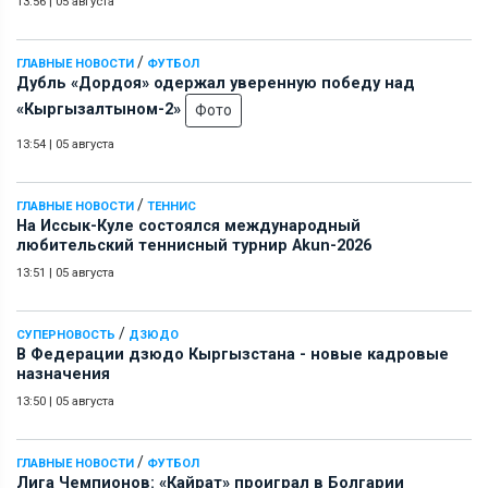
13:56
|
05 августа
/
ГЛАВНЫЕ НОВОСТИ
ФУТБОЛ
Дубль «Дордоя» одержал уверенную победу над
«Кыргызалтыном-2»
Фото
13:54
|
05 августа
/
ГЛАВНЫЕ НОВОСТИ
ТЕННИС
На Иссык-Куле состоялся международный
любительский теннисный турнир Akun-2026
13:51
|
05 августа
/
СУПЕРНОВОСТЬ
ДЗЮДО
В Федерации дзюдо Кыргызстана - новые кадровые
назначения
13:50
|
05 августа
/
ГЛАВНЫЕ НОВОСТИ
ФУТБОЛ
Лига Чемпионов: «Кайрат» проиграл в Болгарии