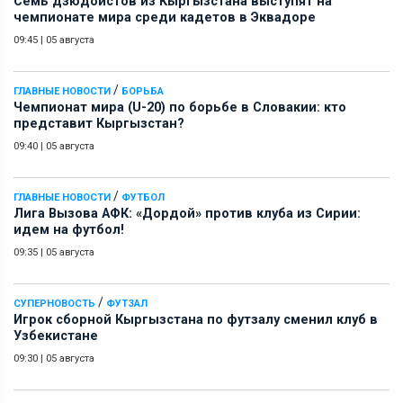
Семь дзюдоистов из Кыргызстана выступят на
чемпионате мира среди кадетов в Эквадоре
09:45
|
05 августа
/
ГЛАВНЫЕ НОВОСТИ
БОРЬБА
Чемпионат мира (U-20) по борьбе в Словакии: кто
представит Кыргызстан?
09:40
|
05 августа
/
ГЛАВНЫЕ НОВОСТИ
ФУТБОЛ
Лига Вызова АФК: «Дордой» против клуба из Сирии:
идем на футбол!
09:35
|
05 августа
/
СУПЕРНОВОСТЬ
ФУТЗАЛ
Игрок сборной Кыргызстана по футзалу сменил клуб в
Узбекистане
09:30
|
05 августа