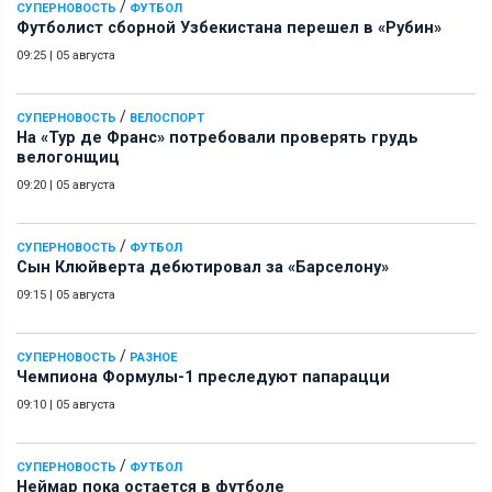
/
СУПЕРНОВОСТЬ
ФУТБОЛ
Футболист сборной Узбекистана перешел в «Рубин»
09:25
|
05 августа
/
СУПЕРНОВОСТЬ
ВЕЛОСПОРТ
На «Тур де Франс» потребовали проверять грудь
велогонщиц
09:20
|
05 августа
/
СУПЕРНОВОСТЬ
ФУТБОЛ
Сын Клюйверта дебютировал за «Барселону»
09:15
|
05 августа
/
СУПЕРНОВОСТЬ
РАЗНОЕ
Чемпиона Формулы-1 преследуют папарацци
09:10
|
05 августа
/
СУПЕРНОВОСТЬ
ФУТБОЛ
Неймар пока остается в футболе