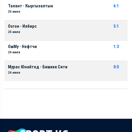
Талант - Кыргызалтын
6:1
25 июля
Озгон - Илбирс
5:1
25 июля
ОшМу - Нефтчи
1:3
24 июля
Мурас Юнайтед - Бишкек Сити
0:0
24 июля