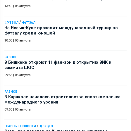
13:49
|
05 августа
/
ФУТБОЛ
ФУТЗАЛ
На Иссык-Куле проходит международный турнир по
футзалу среди юношей
10:00
|
05 августа
РАЗНОЕ
В Бишкеке откроют 11 фан-зон к открытию ВИК и
саммита ШОС
09:55
|
05 августа
РАЗНОЕ
В Караколе началось строительство спорткомплекса
международного уровня
09:50
|
05 августа
/
ГЛАВНЫЕ НОВОСТИ
ДЗЮДО