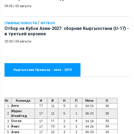
09:05
|
05 августа
/
ГЛАВНЫЕ НОВОСТИ
ФУТБОЛ
Отбор на Кубок Азии-2027: сборная Кыргызстана (U-17) -
в третьей корзине
20:50
|
04 августа
Кыргызская Премьер - лига - 2019
№
Команда
И
В
Н
П
Мячи
О
Алга
17
6
1
11
0
34-15
39
Мурас
2
17
11
5
1
36-15
38
Юнайтед
Озгон
11
4
35
3
17
2
34-18
Барс
10
34
4
17
4
3
44-26
5
Азия
17
10
4
3
40-29
34