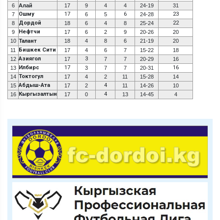
6
Алай
17
9
4
4
24-19
31
Ошму
17
6
23
7
6
5
24-28
Дордой
22
8
18
6
4
8
25-24
Нефтчи
9
17
6
2
9
20-26
20
10
Талант
18
4
8
6
21-19
20
Бишкек Сити
11
17
4
6
7
15-22
18
Азиягол
3
12
17
7
7
20-29
16
Илбирс
17
16
13
3
7
7
20-31
Токтогул
14
17
4
2
11
15-28
14
Абдыш-Ата
4
15
17
2
11
14-26
10
Кыргызалтын
4
16
17
0
13
14-45
4