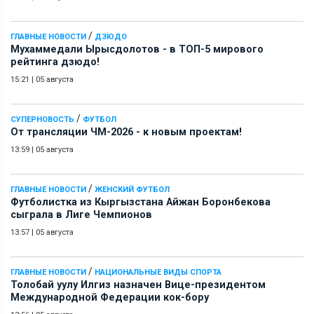
/
ГЛАВНЫЕ НОВОСТИ
ДЗЮДО
Мухаммедали Ырысдолотов - в ТОП-5 мирового
рейтинга дзюдо!
15:21
|
05 августа
/
СУПЕРНОВОСТЬ
ФУТБОЛ
От трансляции ЧМ-2026 - к новым проектам!
13:59
|
05 августа
/
ГЛАВНЫЕ НОВОСТИ
ЖЕНСКИЙ ФУТБОЛ
Футболистка из Кыргызстана Айжан Боронбекова
сыграла в Лиге Чемпионов
13:57
|
05 августа
/
ГЛАВНЫЕ НОВОСТИ
НАЦИОНАЛЬНЫЕ ВИДЫ СПОРТА
Толобай уулу Илгиз назначен Вице-президентом
Международной Федерации кок-бору