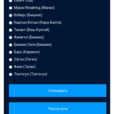
ОшМУ (Ош)
Мурас Юнайтед (Манас)
Илбирс (Бишкек)
Кыргыз Алтын (Кара-Балта)
Талант (Беш-Кунгей)
Азиагол (Бишкек)
Бишкек Сити (Бишкек)
Барс (Каракол)
Озгон (Узген)
Азия (Талас)
Токтогул (Токтогул)
Голосовать
Результаты