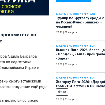
/
ГЛАВНЫЕ НОВОСТИ
ФУТЗАЛ
Турнир по футзалу среди 
на Иссык-Куле: «Бишкек» -
чемпион!
17:21
|
08 августа
 оргкомитета по
е
/
ГЛАВНЫЕ НОВОСТИ
ФУТБОЛ
Высшая Лига-2026: беспощ
«Дордой», «Алга» проиграла
тров Эдиль Байсалов
«Барсу»
ета по подготовке
13:39
|
08 августа
 Олимпийским Играм в
/
ГЛАВНЫЕ НОВОСТИ
ФУТБОЛ
 день кыргызстанскими
Жогорку Лига-2026: «Дордо
громит «Нефтчи» в Бишкеке
дается получение ещё ряда
Фото
13:38
|
08 августа
 выделяются согласно