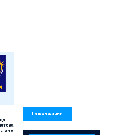
Голосование
под
матова
хстане