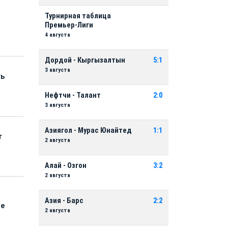
Турнирная таблица
Премьер-Лиги
4 августа
Дордой - Кыргызалтын
5:1
3 августа
ть
Нефтчи - Талант
2:0
3 августа
Азиягол - Мурас Юнайтед
1:1
т
2 августа
Алай - Озгон
3:2
2 августа
Азия - Барс
2:2
ые
2 августа