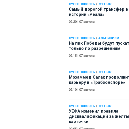
/
СУПЕРНОВОСТЬ
ФУТБОЛ
Самый дорогой трансфер в
истории «Реала»
09:20
|
07 августа
/
СУПЕРНОВОСТЬ
АЛЬПИНИЗМ
На пик Победы будут пуска
только по разрешениям
09:15
|
07 августа
/
СУПЕРНОВОСТЬ
ФУТБОЛ
Мохаммед Салах продолжи
карьеру в «Трабзонспоре»
09:10
|
07 августа
/
СУПЕРНОВОСТЬ
ФУТБОЛ
УЕФА изменил правила
дисквалификаций за желт
карточки
09:05
|
07 августа