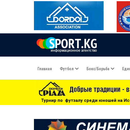
Главная
Футбол
Бокс/борьба
Еди
нир по футзалу среди юношей на Иссык-Куле: «Бишкек» - че