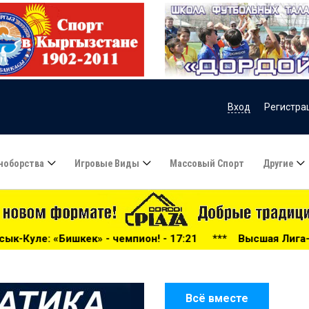
Вход
Регистра
ноборства
Игровые Виды
Массовый Спорт
Другие
мпион! - 17:21
***
Высшая Лига-2026: беспощадный «До
Всё вместе