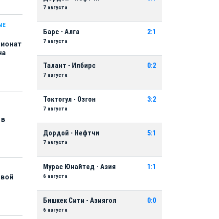
7 августа
ЫЕ
Барс - Алга
2:1
7 августа
пионат
на
Талант - Илбирс
0:2
7 августа
Токтогул - Озгон
3:2
7 августа
 в
Дордой - Нефтчи
5:1
7 августа
Мурас Юнайтед - Азия
1:1
6 августа
рвой
Бишкек Сити - Азиягол
0:0
6 августа