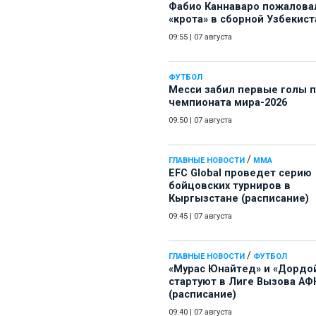
Фабио Каннаваро пожалова
«крота» в сборной Узбекист
09:55
|
07 августа
ФУТБОЛ
Месси забил первые голы 
чемпионата мира-2026
09:50
|
07 августа
/
ГЛАВНЫЕ НОВОСТИ
ММА
EFC Global проведет серию
бойцовских турниров в
Кыргызстане (расписание)
09:45
|
07 августа
/
ГЛАВНЫЕ НОВОСТИ
ФУТБОЛ
«Мурас Юнайтед» и «Дордо
стартуют в Лиге Вызова АФ
(расписание)
09:40
|
07 августа