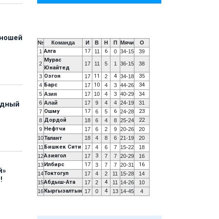
юношей
№
Команда
И
В
Н
П
Мячи
О
Алга
17
6
1
11
0
34-15
39
Мурас
2
17
11
5
1
36-15
38
Юнайтед
Озгон
11
4
35
3
17
2
34-18
Барс
10
34
4
17
4
3
44-26
5
Азия
17
10
4
3
40-29
34
6
Алай
17
9
4
4
24-19
31
адный
Ошму
17
6
23
7
6
5
24-28
Дордой
22
8
18
6
4
8
25-24
Нефтчи
9
17
6
2
9
20-26
20
10
Талант
18
4
8
6
21-19
20
Бишкек Сити
11
17
4
6
7
15-22
18
Азиягол
3
12
17
7
7
20-29
16
Илбирс
17
16
13
3
7
7
20-31
й»
Токтогул
14
17
4
2
11
15-28
14
!
Абдыш-Ата
4
15
17
2
11
14-26
10
Кыргызалтын
4
16
17
0
13
14-45
4