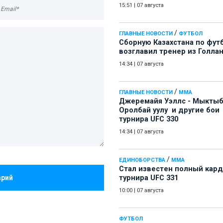
15:51
|
07 августа
/
ГЛАВНЫЕ НОВОСТИ
ФУТБОЛ
Сборную Казахстана по фут
возглавил тренер из Голла
14:34
|
07 августа
/
ГЛАВНЫЕ НОВОСТИ
ММА
Джеремайя Уэллс - Мыкты
Оролбай уулу и другие бои
турнира UFC 330
14:34
|
07 августа
/
ЕДИНОБОРСТВА
ММА
Стал известен полный кард
арий
турнира UFC 331
10:00
|
07 августа
ФУТБОЛ