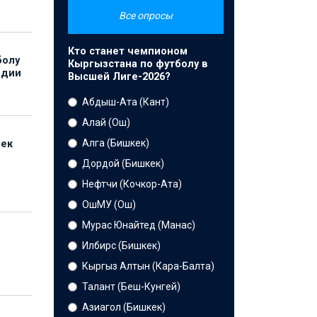
Все опросы
Кто станет чемпионом
болу
Кыргызстана по футболу в
ндии
Высшей Лиге-2026?
Абдыш-Ата (Кант)
Алай (Ош)
Алга (Бишкек)
бек
Дордой (Бишкек)
Нефтчи (Кочкор-Ата)
ОшМУ (Ош)
Мурас Юнайтед (Манас)
Илбирс (Бишкек)
Кыргыз Алтын (Кара-Балта)
Талант (Беш-Кунгей)
Азиагол (Бишкек)