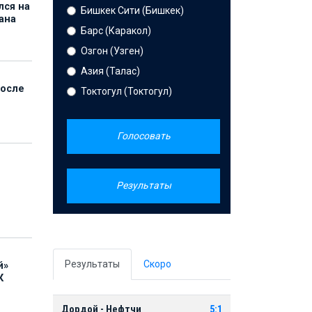
лся на
Бишкек Сити (Бишкек)
ана
Барс (Каракол)
Озгон (Узген)
Азия (Талас)
после
Токтогул (Токтогул)
Голосовать
Результаты
Результаты
Скоро
й»
К
Дордой - Нефтчи
5:1