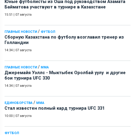
Юные футболисты из Оша под руководством Азамата
Байматова участвуют в турнире в Казахстане
15:51
|
07 августа
/
ГЛАВНЫЕ НОВОСТИ
ФУТБОЛ
Сборную Казахстана по футболу возглавил тренер из
Голландии
14:34
|
07 августа
/
ГЛАВНЫЕ НОВОСТИ
ММА
Джеремайя Уэллс - Мыктыбек Оролбай уулу и другие
бои турнира UFC 330
14:34
|
07 августа
/
ЕДИНОБОРСТВА
ММА
Стал известен полный кард турнира UFC 331
10:00
|
07 августа
ФУТБОЛ