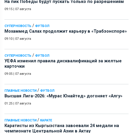
На пик Победы будут пускать только по разрешениям
09:15
|
07 августа
/
СУПЕРНОВОСТЬ
ФУТБОЛ
Мохаммед Салах продолжит карьеру в «Трабзонспоре»
09:10
|
07 августа
/
СУПЕРНОВОСТЬ
ФУТБОЛ
УЕФА изменил правила дисквалификаций за желтые
карточки
09:05
|
07 августа
/
ГЛАВНЫЕ НОВОСТИ
ФУТБОЛ
Высшая Лига-2026: «Мурас Юнайтед» догоняет «Алгу»
01:25
|
07 августа
/
ГЛАВНЫЕ НОВОСТИ
КАРАТЕ
Каратисты из Кыргызстана завоевали 24 медали на
чемпионате Центральной Азии в Актау