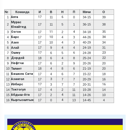
№
Команда
И
В
Н
П
Мячи
О
Алга
17
6
1
11
0
34-15
39
Мурас
2
17
11
5
1
36-15
38
Юнайтед
Озгон
11
4
35
3
17
2
34-18
Барс
10
34
4
17
4
3
44-26
5
Азия
17
10
4
3
40-29
34
6
Алай
17
9
4
4
24-19
31
Ошму
17
6
23
7
6
5
24-28
Дордой
22
8
18
6
4
8
25-24
Нефтчи
9
17
6
2
9
20-26
20
10
Талант
18
4
8
6
21-19
20
Бишкек Сити
11
17
4
6
7
15-22
18
Азиягол
3
12
17
7
7
20-29
16
Илбирс
17
16
13
3
7
7
20-31
Токтогул
14
17
4
2
11
15-28
14
Абдыш-Ата
4
15
17
2
11
14-26
10
Кыргызалтын
4
16
17
0
13
14-45
4