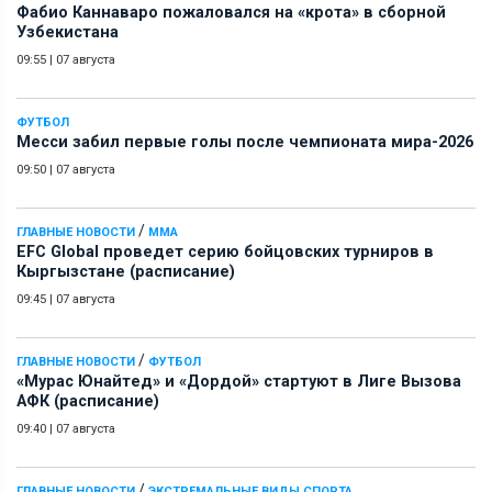
Фабио Каннаваро пожаловался на «крота» в сборной
Узбекистана
09:55
|
07 августа
ФУТБОЛ
Месси забил первые голы после чемпионата мира-2026
09:50
|
07 августа
/
ГЛАВНЫЕ НОВОСТИ
ММА
EFC Global проведет серию бойцовских турниров в
Кыргызстане (расписание)
09:45
|
07 августа
/
ГЛАВНЫЕ НОВОСТИ
ФУТБОЛ
«Мурас Юнайтед» и «Дордой» стартуют в Лиге Вызова
АФК (расписание)
09:40
|
07 августа
/
ГЛАВНЫЕ НОВОСТИ
ЭКСТРЕМАЛЬНЫЕ ВИДЫ СПОРТА