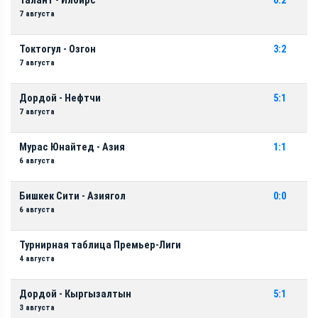
Талант - Илбирс
0:2
7 августа
Токтогул - Озгон
3:2
7 августа
Дордой - Нефтчи
5:1
7 августа
Мурас Юнайтед - Азия
1:1
6 августа
Бишкек Сити - Азиягол
0:0
6 августа
Турнирная таблица Премьер-Лиги
4 августа
Дордой - Кыргызалтын
5:1
3 августа