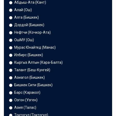
Абдыш-Ата (Кант)
Алай (Ош)
Алга (Бишкек)
Дордой (Бишкек)
Нефтчи (Кочкор-Ата)
ОшМУ (Ош)
Мурас Юнайтед (Манас)
Илбирс (Бишкек)
Кыргыз Алтын (Кара-Балта)
Талант (Беш-Кунгей)
Азиагол (Бишкек)
Бишкек Сити (Бишкек)
Барс (Каракол)
Озгон (Узген)
Азия (Талас)
Токтогул (Токтогул)