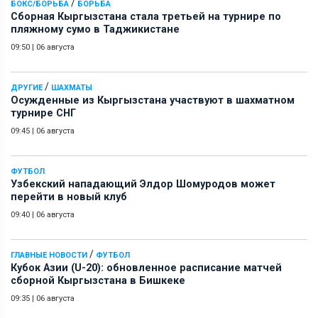
/
БОКС/БОРЬБА
БОРЬБА
Сборная Кыргызстана стала третьей на турнире по
пляжному сумо в Таджикистане
09:50
|
06 августа
/
ДРУГИЕ
ШАХМАТЫ
Осужденные из Кыргызстана участвуют в шахматном
турнире СНГ
09:45
|
06 августа
ФУТБОЛ
Узбекский нападающий Элдор Шомуродов может
перейти в новый клуб
09:40
|
06 августа
/
ГЛАВНЫЕ НОВОСТИ
ФУТБОЛ
Кубок Азии (U-20): обновленное расписание матчей
сборной Кыргызстана в Бишкеке
09:35
|
06 августа