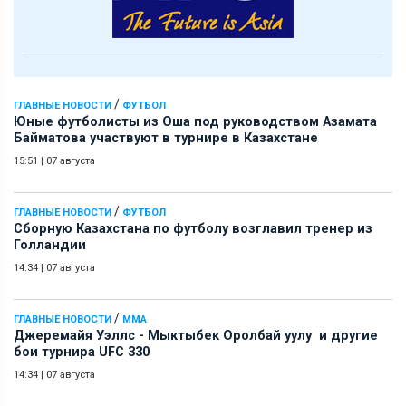
/
ГЛАВНЫЕ НОВОСТИ
ФУТБОЛ
Юные футболисты из Оша под руководством Азамата
Байматова участвуют в турнире в Казахстане
15:51
|
07 августа
/
ГЛАВНЫЕ НОВОСТИ
ФУТБОЛ
Сборную Казахстана по футболу возглавил тренер из
Голландии
14:34
|
07 августа
/
ГЛАВНЫЕ НОВОСТИ
ММА
Джеремайя Уэллс - Мыктыбек Оролбай уулу и другие
бои турнира UFC 330
14:34
|
07 августа