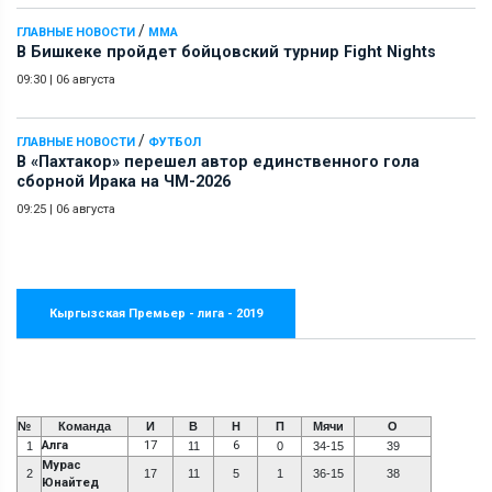
/
ГЛАВНЫЕ НОВОСТИ
ММА
В Бишкеке пройдет бойцовский турнир Fight Nights
09:30
|
06 августа
/
ГЛАВНЫЕ НОВОСТИ
ФУТБОЛ
В «Пахтакор» перешел автор единственного гола
сборной Ирака на ЧМ-2026
09:25
|
06 августа
Кыргызская Премьер - лига - 2019
№
Команда
И
В
Н
П
Мячи
О
Алга
17
6
1
11
0
34-15
39
Мурас
2
17
11
5
1
36-15
38
Юнайтед