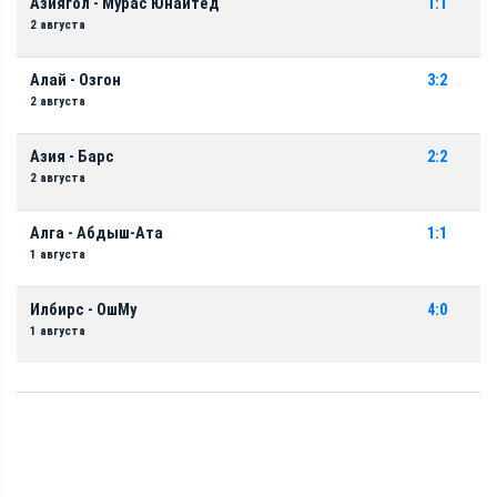
Азиягол - Мурас Юнайтед
1:1
2 августа
Алай - Озгон
3:2
2 августа
Азия - Барс
2:2
2 августа
Алга - Абдыш-Ата
1:1
1 августа
Илбирс - ОшМу
4:0
1 августа