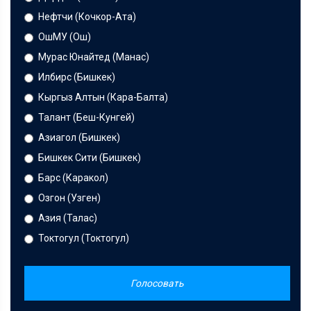
Нефтчи (Кочкор-Ата)
ОшМУ (Ош)
Мурас Юнайтед (Манас)
Илбирс (Бишкек)
Кыргыз Алтын (Кара-Балта)
Талант (Беш-Кунгей)
Азиагол (Бишкек)
Бишкек Сити (Бишкек)
Барс (Каракол)
Озгон (Узген)
Азия (Талас)
Токтогул (Токтогул)
Голосовать