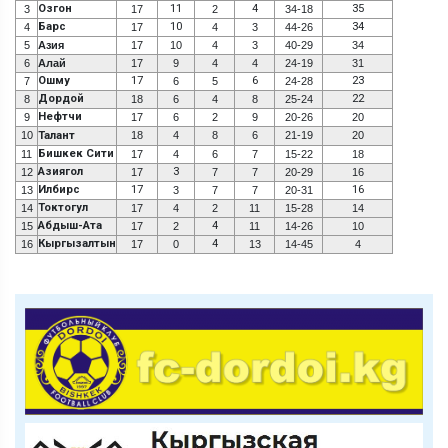
Озгон
11
4
35
3
17
2
34-18
Барс
10
34
4
17
4
3
44-26
5
Азия
17
10
4
3
40-29
34
6
Алай
17
9
4
4
24-19
31
Ошму
17
6
23
7
6
5
24-28
Дордой
22
8
18
6
4
8
25-24
Нефтчи
9
17
6
2
9
20-26
20
10
Талант
18
4
8
6
21-19
20
Бишкек Сити
11
17
4
6
7
15-22
18
Азиягол
3
12
17
7
7
20-29
16
Илбирс
17
16
13
3
7
7
20-31
Токтогул
14
17
4
2
11
15-28
14
Абдыш-Ата
4
15
17
2
11
14-26
10
Кыргызалтын
4
16
17
0
13
14-45
4