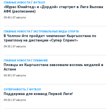
/
ГЛАВНЫЕ НОВОСТИ
ФУТБОЛ
«Мурас Юнайтед» и «Дордой» стартуют в Лиге Вызова
АФК (расписание)
09:40
|
07 августа
/
ГЛАВНЫЕ НОВОСТИ
ЭКСТРЕМАЛЬНЫЕ ВИДЫ СПОРТА
В Чолпон-Ате пройдет чемпионат Кыргызстана по
триатлону на дистанции «Супер Спринт»
09:35
|
07 августа
/
ГЛАВНЫЕ НОВОСТИ
ПЛАВАНИЕ
Пловцы из Кыргызстана завоевали восемь медалей в
Астане
09:30
|
07 августа
/
СУПЕРНОВОСТЬ
ФУТБОЛ
Поддержка для команд Первой Лиги!
09:25
|
07 августа