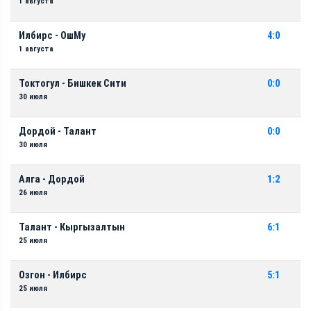
1 августа
Илбирс - ОшМу
4:0
1 августа
Токтогул - Бишкек Сити
0:0
30 июля
Дордой - Талант
0:0
30 июля
Алга - Дордой
1:2
26 июля
Талант - Кыргызалтын
6:1
25 июля
Озгон - Илбирс
5:1
25 июля