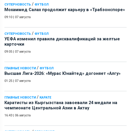
/
СУПЕРНОВОСТЬ
ФУТБОЛ
Мохаммед Салах продолжит карьеру в «Трабзонспоре»
09:10
|
07 августа
/
СУПЕРНОВОСТЬ
ФУТБОЛ
УЕФА изменил правила дисквалификаций за желтые
карточки
09:05
|
07 августа
/
ГЛАВНЫЕ НОВОСТИ
ФУТБОЛ
Высшая Лига-2026: «Мурас Юнайтед» догоняет «Алгу»
01:25
|
07 августа
/
ГЛАВНЫЕ НОВОСТИ
КАРАТЕ
Каратисты из Кыргызстана завоевали 24 медали на
чемпионате Центральной Азии в Актау
16:43
|
06 августа