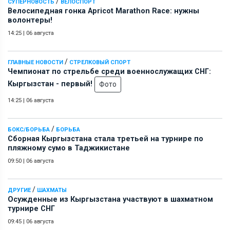
/
СУПЕРНОВОСТЬ
ВЕЛОСПОРТ
Велосипедная гонка Apricot Marathon Race: нужны
волонтеры!
14:25
|
06 августа
/
ГЛАВНЫЕ НОВОСТИ
СТРЕЛКОВЫЙ СПОРТ
Чемпионат по стрельбе среди военнослужащих СНГ:
Кыргызстан - первый!
Фото
14:25
|
06 августа
/
БОКС/БОРЬБА
БОРЬБА
Сборная Кыргызстана стала третьей на турнире по
пляжному сумо в Таджикистане
09:50
|
06 августа
/
ДРУГИЕ
ШАХМАТЫ
Осужденные из Кыргызстана участвуют в шахматном
турнире СНГ
09:45
|
06 августа