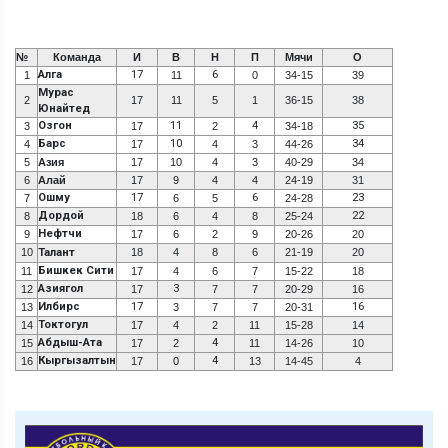
№
Команда
И
В
Н
П
Мячи
О
Алга
17
6
1
11
0
34-15
39
Мурас
2
17
11
5
1
36-15
38
Юнайтед
Озгон
11
4
35
3
17
2
34-18
Барс
10
34
4
17
4
3
44-26
5
Азия
17
10
4
3
40-29
34
6
Алай
17
9
4
4
24-19
31
Ошму
17
6
23
7
6
5
24-28
Дордой
22
8
18
6
4
8
25-24
Нефтчи
9
17
6
2
9
20-26
20
10
Талант
18
4
8
6
21-19
20
Бишкек Сити
11
17
4
6
7
15-22
18
Азиягол
3
12
17
7
7
20-29
16
Илбирс
17
16
13
3
7
7
20-31
Токтогул
14
17
4
2
11
15-28
14
Абдыш-Ата
4
15
17
2
11
14-26
10
Кыргызалтын
4
16
17
0
13
14-45
4