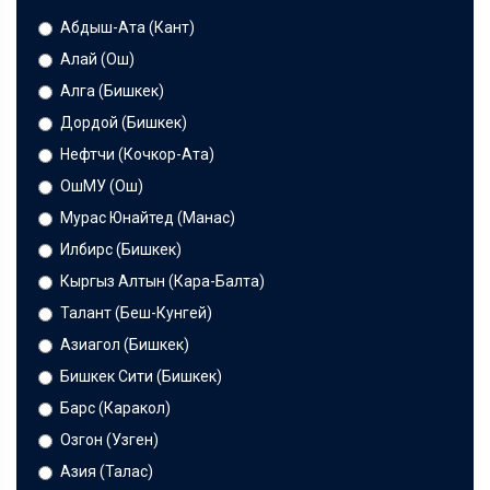
Абдыш-Ата (Кант)
Алай (Ош)
Алга (Бишкек)
Дордой (Бишкек)
Нефтчи (Кочкор-Ата)
ОшМУ (Ош)
Мурас Юнайтед (Манас)
Илбирс (Бишкек)
Кыргыз Алтын (Кара-Балта)
Талант (Беш-Кунгей)
Азиагол (Бишкек)
Бишкек Сити (Бишкек)
Барс (Каракол)
Озгон (Узген)
Азия (Талас)