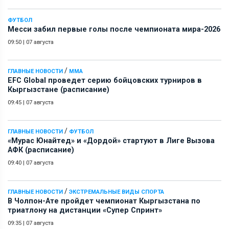
ФУТБОЛ
Месси забил первые голы после чемпионата мира-2026
09:50
|
07 августа
/
ГЛАВНЫЕ НОВОСТИ
ММА
EFC Global проведет серию бойцовских турниров в
Кыргызстане (расписание)
09:45
|
07 августа
/
ГЛАВНЫЕ НОВОСТИ
ФУТБОЛ
«Мурас Юнайтед» и «Дордой» стартуют в Лиге Вызова
АФК (расписание)
09:40
|
07 августа
/
ГЛАВНЫЕ НОВОСТИ
ЭКСТРЕМАЛЬНЫЕ ВИДЫ СПОРТА
В Чолпон-Ате пройдет чемпионат Кыргызстана по
триатлону на дистанции «Супер Спринт»
09:35
|
07 августа