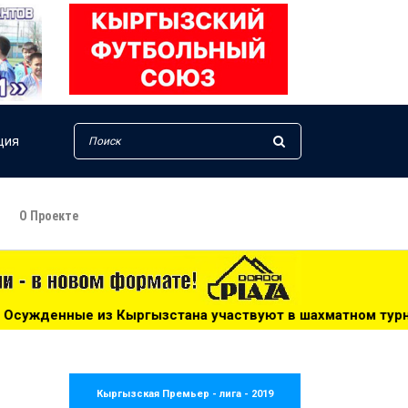
ция
О Проекте
стана участвуют в шахматном турнире СНГ - 09:45
**
Кыргызская Премьер - лига - 2019