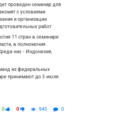
удет проведен семинар для
накомят с условиями
вания и организации
дготовительных работ.
стия 11 стран в семинаре
асти, в полномочия
Среди них - Индонезия,
манд из федеральных
наре принимают до 3 июля.
0
0
945
0