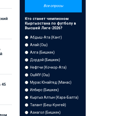
Все опросы
Кто станет чемпионом
ский
Кыргызстана по футболу в
Высшей Лиге-2026?
Абдыш-Ата (Кант)
Алай (Ош)
р
Алга (Бишкек)
ой
Дордой (Бишкек)
Нефтчи (Кочкор-Ата)
ОшМУ (Ош)
Мурас Юнайтед (Манас)
 45
Илбирс (Бишкек)
Кыргыз Алтын (Кара-Балта)
Талант (Беш-Кунгей)
Азиагол (Бишкек)
елом