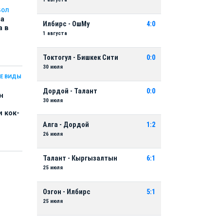
БОЛ
на
Илбирс - ОшМу
4:0
а в
1 августа
Токтогул - Бишкек Сити
0:0
30 июля
Е ВИДЫ
Дордой - Талант
0:0
н
30 июля
 кок-
Алга - Дордой
1:2
26 июля
Талант - Кыргызалтын
6:1
25 июля
Озгон - Илбирс
5:1
25 июля