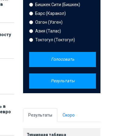
ов
Бишкек Сити (Бишкек)
Барс (Каракол)
Озгон (Узген)
Азия (Талас)
посту
Токтогул (Токтогул)
Голосовать
Результаты
ь в
 евро
Результаты
Скоро
Турнирная таблица