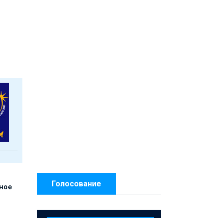
Голосование
нное
й