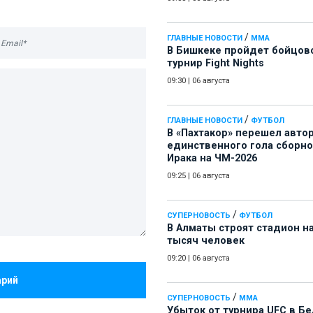
/
ГЛАВНЫЕ НОВОСТИ
ММА
В Бишкеке пройдет бойцов
турнир Fight Nights
09:30
|
06 августа
/
ГЛАВНЫЕ НОВОСТИ
ФУТБОЛ
В «Пахтакор» перешел авто
единственного гола сборн
Ирака на ЧМ-2026
09:25
|
06 августа
/
СУПЕРНОВОСТЬ
ФУТБОЛ
В Алматы строят стадион на
тысяч человек
09:20
|
06 августа
арий
/
СУПЕРНОВОСТЬ
ММА
Убыток от турнира UFC в Б