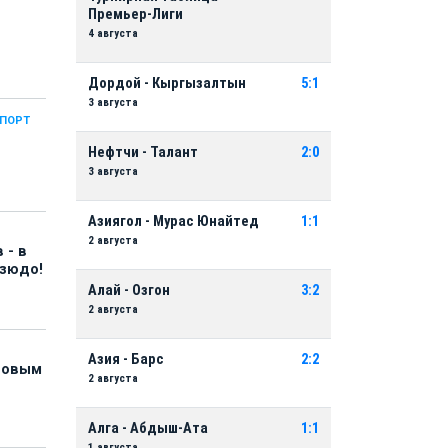
Премьер-Лиги
4 августа
Дордой - Кыргызалтын
5:1
3 августа
СПОРТ
Нефтчи - Талант
2:0
3 августа
Азиягол - Мурас Юнайтед
1:1
2 августа
 - в
дзюдо!
Алай - Озгон
3:2
2 августа
Азия - Барс
2:2
 новым
2 августа
Алга - Абдыш-Ата
1:1
1 августа