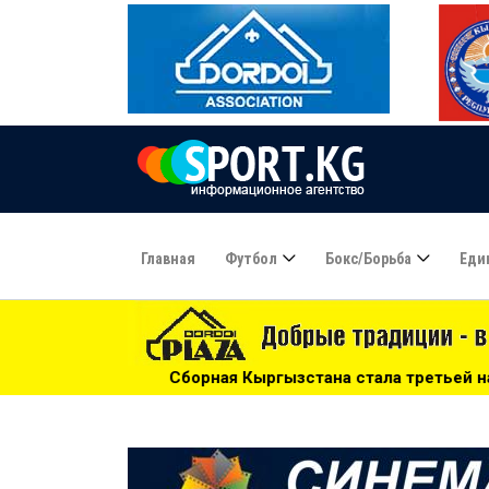
Главная
Футбол
Бокс/борьба
Еди
орная Кыргызстана стала третьей на турнире по пляжному 