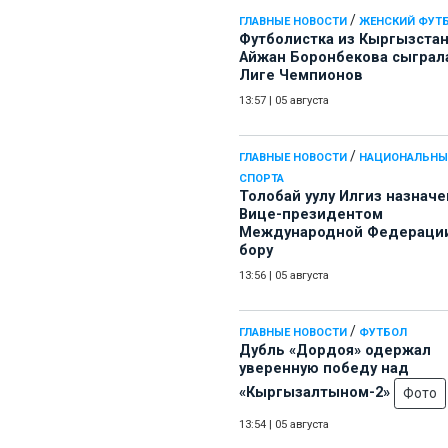
/
ГЛАВНЫЕ НОВОСТИ
ЖЕНСКИЙ ФУТ
Футболистка из Кыргызста
Айжан Боронбекова сыграл
Лиге Чемпионов
13:57
|
05 августа
/
ГЛАВНЫЕ НОВОСТИ
НАЦИОНАЛЬНЫ
СПОРТА
Толобай уулу Илгиз назначе
Вице-президентом
Международной Федерации
бору
13:56
|
05 августа
/
ГЛАВНЫЕ НОВОСТИ
ФУТБОЛ
Дубль «Дордоя» одержал
уверенную победу над
«Кыргызалтыном-2»
Фото
13:54
|
05 августа