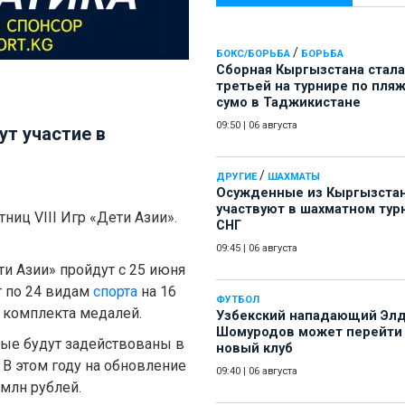
/
БОКС/БОРЬБА
БОРЬБА
Сборная Кыргызстана стала
третьей на турнире по пля
сумо в Таджикистане
09:50
|
06 августа
т участие в
/
ДРУГИЕ
ШАХМАТЫ
Осужденные из Кыргызста
участвуют в шахматном тур
ниц VIII Игр «Дети Азии».
СНГ
09:45
|
06 августа
и Азии» пройдут с 25 июня
т по 24 видам
спорта
на 16
ФУТБОЛ
 комплекта медалей.
Узбекский нападающий Эл
Шомуродов может перейти
рые будут задействованы в
новый клуб
 В этом году на обновление
09:40
|
06 августа
млн рублей.