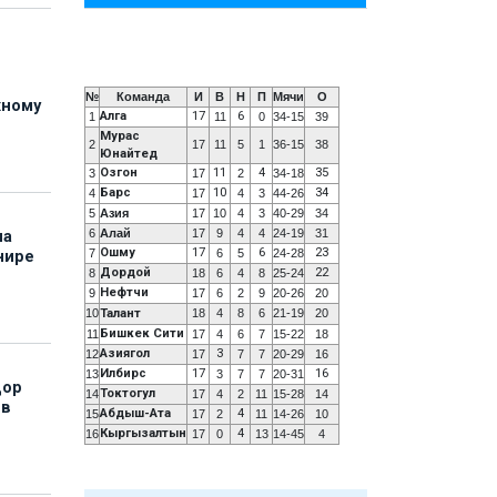
№
Команда
И
В
Н
П
Мячи
О
жному
Алга
17
6
1
11
0
34-15
39
Мурас
2
17
11
5
1
36-15
38
Юнайтед
Озгон
11
4
35
3
17
2
34-18
Барс
10
34
4
17
4
3
44-26
5
Азия
17
10
4
3
40-29
34
6
Алай
17
9
4
4
24-19
31
на
Ошму
17
6
23
7
6
5
24-28
нире
Дордой
22
8
18
6
4
8
25-24
Нефтчи
9
17
6
2
9
20-26
20
10
Талант
18
4
8
6
21-19
20
Бишкек Сити
11
17
4
6
7
15-22
18
Азиягол
3
12
17
7
7
20-29
16
Илбирс
17
16
13
3
7
7
20-31
дор
Токтогул
14
17
4
2
11
15-28
14
 в
Абдыш-Ата
4
15
17
2
11
14-26
10
Кыргызалтын
4
16
17
0
13
14-45
4