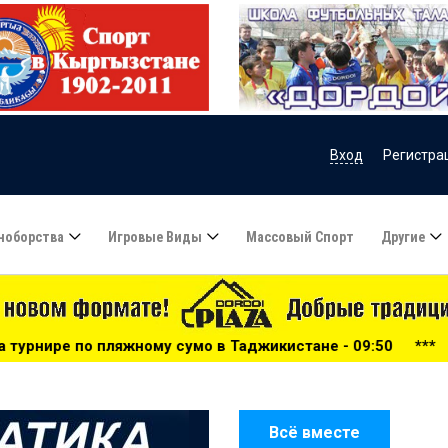
Вход
Регистра
ноборства
Игровые Виды
Массовый Спорт
Другие
сумо в Таджикистане - 09:50
***
Осужденные из Кыргыз
Всё вместе