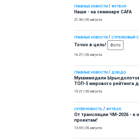
/
ГЛАВНЫЕ НОВОСТИ
ФУТБОЛ
Наши - на семинаре СAFA
21:34
|
05 августа
/
ГЛАВНЫЕ НОВОСТИ
СТРЕЛКОВЫЙ 
Точно в цель!
Фото
16:27
|
05 августа
/
ГЛАВНЫЕ НОВОСТИ
ДЗЮДО
Мухаммедали Ырысдолотов
ТОП-5 мирового рейтинга 
15:21
|
05 августа
/
СУПЕРНОВОСТЬ
ФУТБОЛ
От трансляции ЧМ-2026 - к
проектам!
13:59
|
05 августа