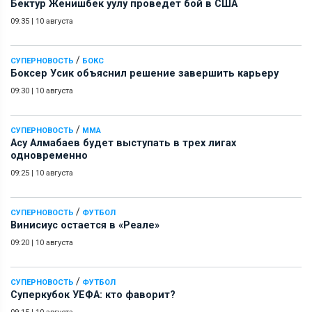
Бектур Женишбек уулу проведет бой в США
09:35
|
10 августа
/
СУПЕРНОВОСТЬ
БОКС
Боксер Усик объяснил решение завершить карьеру
09:30
|
10 августа
/
СУПЕРНОВОСТЬ
ММА
Асу Алмабаев будет выступать в трех лигах
одновременно
09:25
|
10 августа
/
СУПЕРНОВОСТЬ
ФУТБОЛ
Винисиус остается в «Реале»
09:20
|
10 августа
/
СУПЕРНОВОСТЬ
ФУТБОЛ
Суперкубок УЕФА: кто фаворит?