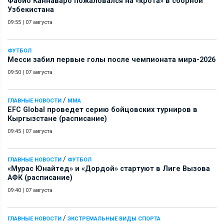
Фабио Каннаваро пожаловался на «крота» в сборной
Узбекистана
09:55
|
07 августа
ФУТБОЛ
Месси забил первые голы после чемпионата мира-2026
09:50
|
07 августа
/
ГЛАВНЫЕ НОВОСТИ
ММА
EFC Global проведет серию бойцовских турниров в
Кыргызстане (расписание)
09:45
|
07 августа
/
ГЛАВНЫЕ НОВОСТИ
ФУТБОЛ
«Мурас Юнайтед» и «Дордой» стартуют в Лиге Вызова
АФК (расписание)
09:40
|
07 августа
/
ГЛАВНЫЕ НОВОСТИ
ЭКСТРЕМАЛЬНЫЕ ВИДЫ СПОРТА