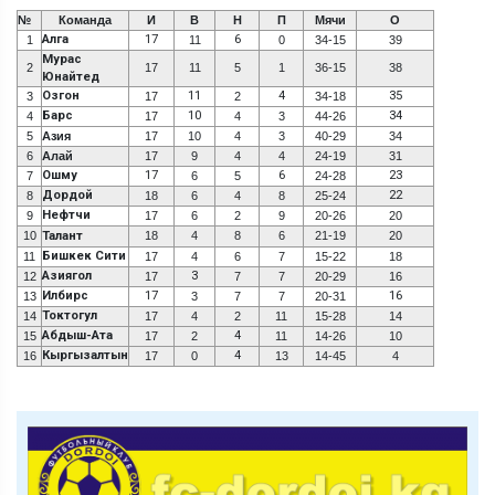
№
Команда
И
В
Н
П
Мячи
О
Алга
17
6
1
11
0
34-15
39
Мурас
2
17
11
5
1
36-15
38
Юнайтед
Озгон
11
4
35
3
17
2
34-18
Барс
10
34
4
17
4
3
44-26
5
Азия
17
10
4
3
40-29
34
6
Алай
17
9
4
4
24-19
31
Ошму
17
6
23
7
6
5
24-28
Дордой
22
8
18
6
4
8
25-24
Нефтчи
9
17
6
2
9
20-26
20
10
Талант
18
4
8
6
21-19
20
Бишкек Сити
11
17
4
6
7
15-22
18
Азиягол
3
12
17
7
7
20-29
16
Илбирс
17
16
13
3
7
7
20-31
Токтогул
14
17
4
2
11
15-28
14
Абдыш-Ата
4
15
17
2
11
14-26
10
Кыргызалтын
4
16
17
0
13
14-45
4