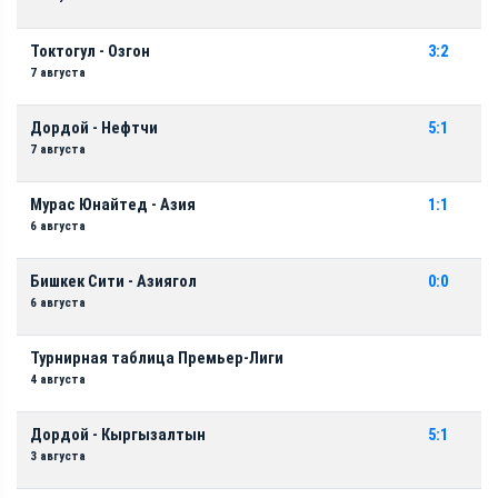
Токтогул - Озгон
3:2
7 августа
Дордой - Нефтчи
5:1
7 августа
Мурас Юнайтед - Азия
1:1
6 августа
Бишкек Сити - Азиягол
0:0
6 августа
Турнирная таблица Премьер-Лиги
4 августа
Дордой - Кыргызалтын
5:1
3 августа