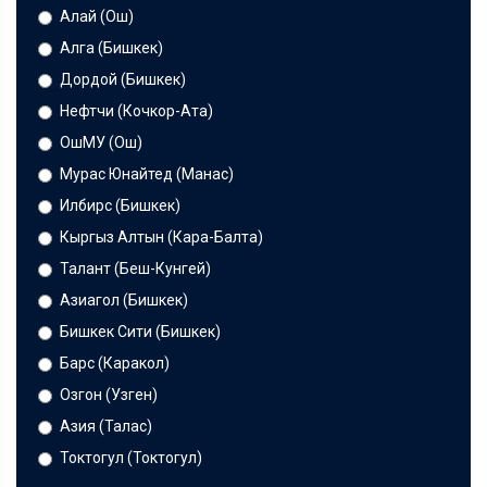
Алай (Ош)
Алга (Бишкек)
Дордой (Бишкек)
Нефтчи (Кочкор-Ата)
ОшМУ (Ош)
Мурас Юнайтед (Манас)
Илбирс (Бишкек)
Кыргыз Алтын (Кара-Балта)
Талант (Беш-Кунгей)
Азиагол (Бишкек)
Бишкек Сити (Бишкек)
Барс (Каракол)
Озгон (Узген)
Азия (Талас)
Токтогул (Токтогул)