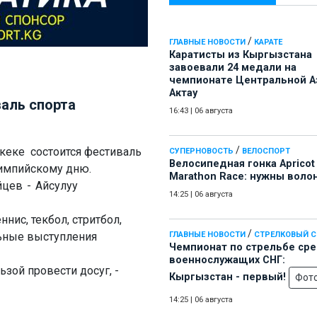
/
ГЛАВНЫЕ НОВОСТИ
КАРАТЕ
Каратисты из Кыргызстана
завоевали 24 медали на
чемпионате Центральной А
Актау
аль спорта
16:43
|
06 августа
/
шкеке состоится фестиваль
СУПЕРНОВОСТЬ
ВЕЛОСПОРТ
Велосипедная гонка Apricot
импийскому дню.
Marathon Race: нужны воло
цев - Айсулуу
14:25
|
06 августа
нис, текбол, стритбол,
/
льные выступления
ГЛАВНЫЕ НОВОСТИ
СТРЕЛКОВЫЙ 
Чемпионат по стрельбе ср
военнослужащих СНГ:
зой провести досуг, -
Кыргызстан - первый!
Фот
14:25
|
06 августа