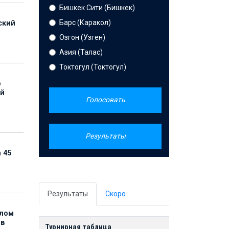
Бишкек Сити (Бишкек)
Барс (Каракол)
ский
Озгон (Узген)
Азия (Талас)
Токтогул (Токтогул)
р
ой
Голосовать
Результаты
 45
Результаты
Скоро
елом
ов
Турнирная таблица