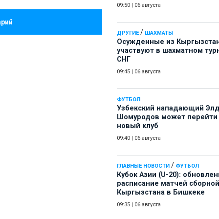
09:50
|
06 августа
арий
/
ДРУГИЕ
ШАХМАТЫ
Осужденные из Кыргызста
участвуют в шахматном тур
СНГ
09:45
|
06 августа
ФУТБОЛ
Узбекский нападающий Эл
Шомуродов может перейти
новый клуб
09:40
|
06 августа
/
ГЛАВНЫЕ НОВОСТИ
ФУТБОЛ
Кубок Азии (U-20): обновле
расписание матчей сборно
Кыргызстана в Бишкеке
09:35
|
06 августа