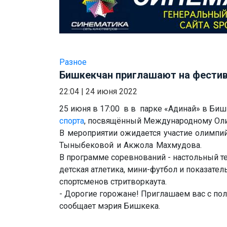
Разное
Бишкекчан приглашают на фестив
22:04
|
24 июня 2022
25 июня в 17:00 в в парке «Адинай» в Би
спорта
, посвящённый Международному Ол
В мероприятии ожидается участие олимпий
Тыныбековой и Акжола Махмудова.
В программе соревнований - настольный тен
детская атлетика, мини-футбол и показате
спортсменов стритворкаута.
- Дорогие горожане! Приглашаем вас с поль
сообщает мэрия Бишкека.