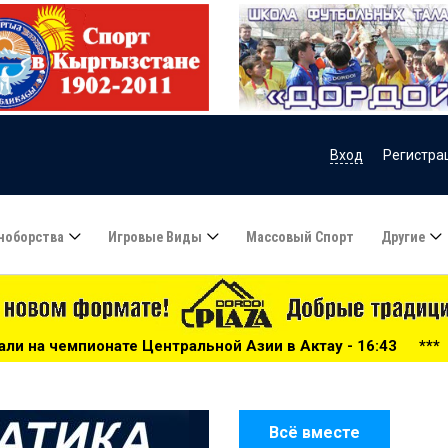
Вход
Регистра
ноборства
Игровые Виды
Массовый Спорт
Другие
Центральной Азии в Актау - 16:43
***
Велосипедная гон
Всё вместе