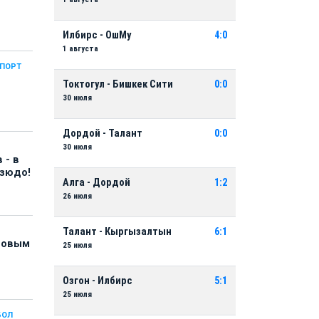
Илбирс - ОшМу
4:0
1 августа
СПОРТ
Токтогул - Бишкек Сити
0:0
30 июля
Дордой - Талант
0:0
30 июля
 - в
дзюдо!
Алга - Дордой
1:2
26 июля
Талант - Кыргызалтын
6:1
 новым
25 июля
Озгон - Илбирс
5:1
25 июля
БОЛ