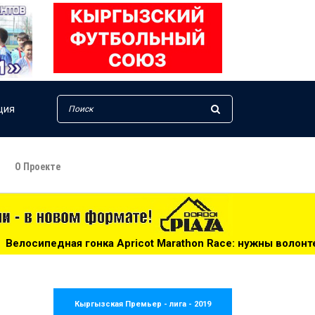
ция
О Проекте
ка Apricot Marathon Race: нужны волонтеры! - 14:25
**
Кыргызская Премьер - лига - 2019