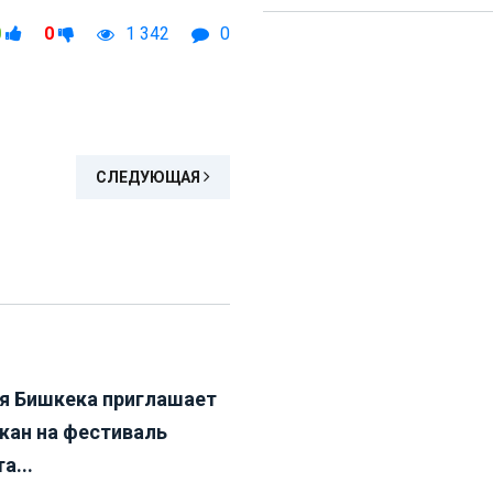
0
0
1 342
0
СЛЕДУЮЩАЯ
я Бишкека приглашает
жан на фестиваль
а...