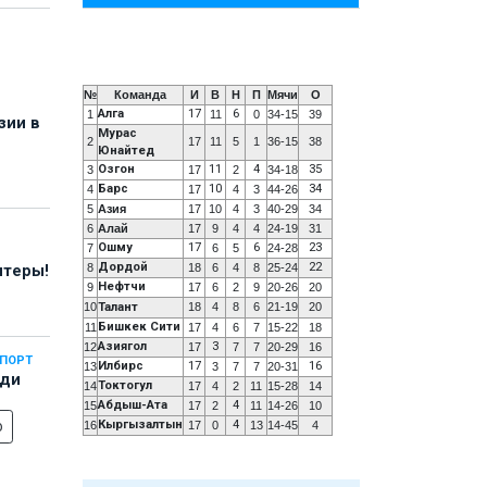
№
Команда
И
В
Н
П
Мячи
О
Алга
17
6
1
11
0
34-15
39
зии в
Мурас
2
17
11
5
1
36-15
38
Юнайтед
Озгон
11
4
35
3
17
2
34-18
Барс
10
34
4
17
4
3
44-26
5
Азия
17
10
4
3
40-29
34
6
Алай
17
9
4
4
24-19
31
Ошму
17
6
23
7
6
5
24-28
Дордой
22
8
18
6
4
8
25-24
нтеры!
Нефтчи
9
17
6
2
9
20-26
20
10
Талант
18
4
8
6
21-19
20
Бишкек Сити
11
17
4
6
7
15-22
18
Азиягол
3
12
17
7
7
20-29
16
СПОРТ
Илбирс
17
16
13
3
7
7
20-31
еди
Токтогул
14
17
4
2
11
15-28
14
Абдыш-Ата
4
15
17
2
11
14-26
10
о
Кыргызалтын
4
16
17
0
13
14-45
4