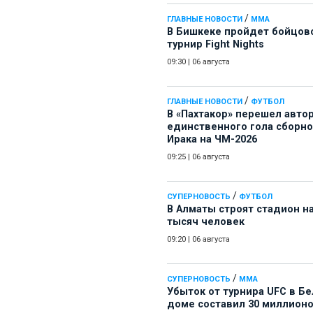
/
ГЛАВНЫЕ НОВОСТИ
ММА
В Бишкеке пройдет бойцов
турнир Fight Nights
09:30
|
06 августа
/
ГЛАВНЫЕ НОВОСТИ
ФУТБОЛ
В «Пахтакор» перешел авто
единственного гола сборн
Ирака на ЧМ-2026
09:25
|
06 августа
/
СУПЕРНОВОСТЬ
ФУТБОЛ
В Алматы строят стадион на
тысяч человек
09:20
|
06 августа
/
СУПЕРНОВОСТЬ
ММА
Убыток от турнира UFC в Б
доме составил 30 миллион