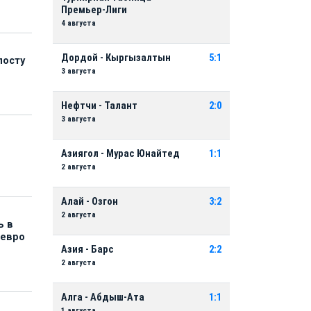
Премьер-Лиги
4 августа
Дордой - Кыргызалтын
5:1
посту
3 августа
Нефтчи - Талант
2:0
3 августа
Азиягол - Мурас Юнайтед
1:1
2 августа
Алай - Озгон
3:2
2 августа
ь в
 евро
Азия - Барс
2:2
2 августа
Алга - Абдыш-Ата
1:1
1 августа