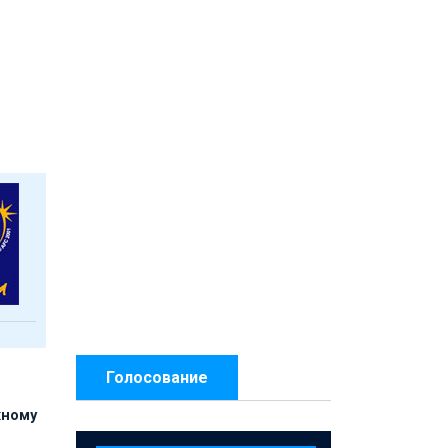
Голосование
жному