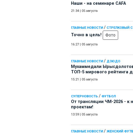
Наши - на семинаре СAFA
21:34
|
05 августа
/
ГЛАВНЫЕ НОВОСТИ
СТРЕЛКОВЫЙ 
Точно в цель!
Фото
16:27
|
05 августа
/
ГЛАВНЫЕ НОВОСТИ
ДЗЮДО
Мухаммедали Ырысдолотов
ТОП-5 мирового рейтинга 
15:21
|
05 августа
/
СУПЕРНОВОСТЬ
ФУТБОЛ
От трансляции ЧМ-2026 - к
проектам!
13:59
|
05 августа
/
ГЛАВНЫЕ НОВОСТИ
ЖЕНСКИЙ ФУТ