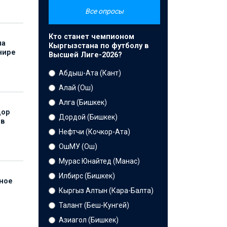
Все опросы
Кто станет чемпионом
на
Кыргызстана по футболу в
нире
Высшей Лиге-2026?
Абдыш-Ата (Кант)
Алай (Ош)
Алга (Бишкек)
дор
Дордой (Бишкек)
 в
Нефтчи (Кочкор-Ата)
ОшМУ (Ош)
Мурас Юнайтед (Манас)
Илбирс (Бишкек)
нное
й
Кыргыз Алтын (Кара-Балта)
Талант (Беш-Кунгей)
Азиагол (Бишкек)