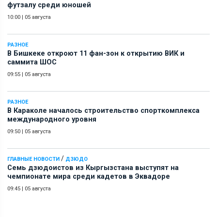
футзалу среди юношей
10:00
|
05 августа
РАЗНОЕ
В Бишкеке откроют 11 фан-зон к открытию ВИК и
саммита ШОС
09:55
|
05 августа
РАЗНОЕ
В Караколе началось строительство спорткомплекса
международного уровня
09:50
|
05 августа
/
ГЛАВНЫЕ НОВОСТИ
ДЗЮДО
Семь дзюдоистов из Кыргызстана выступят на
чемпионате мира среди кадетов в Эквадоре
09:45
|
05 августа