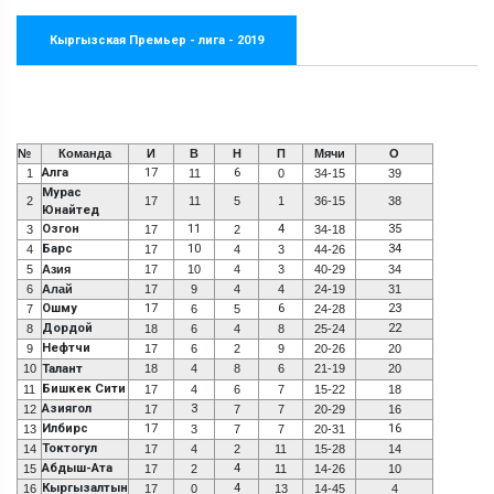
Кыргызская Премьер - лига - 2019
№
Команда
И
В
Н
П
Мячи
О
Алга
17
6
1
11
0
34-15
39
Мурас
2
17
11
5
1
36-15
38
Юнайтед
Озгон
11
4
35
3
17
2
34-18
Барс
10
34
4
17
4
3
44-26
5
Азия
17
10
4
3
40-29
34
6
Алай
17
9
4
4
24-19
31
Ошму
17
6
23
7
6
5
24-28
Дордой
22
8
18
6
4
8
25-24
Нефтчи
9
17
6
2
9
20-26
20
10
Талант
18
4
8
6
21-19
20
Бишкек Сити
11
17
4
6
7
15-22
18
Азиягол
3
12
17
7
7
20-29
16
Илбирс
17
16
13
3
7
7
20-31
Токтогул
14
17
4
2
11
15-28
14
Абдыш-Ата
4
15
17
2
11
14-26
10
Кыргызалтын
4
16
17
0
13
14-45
4