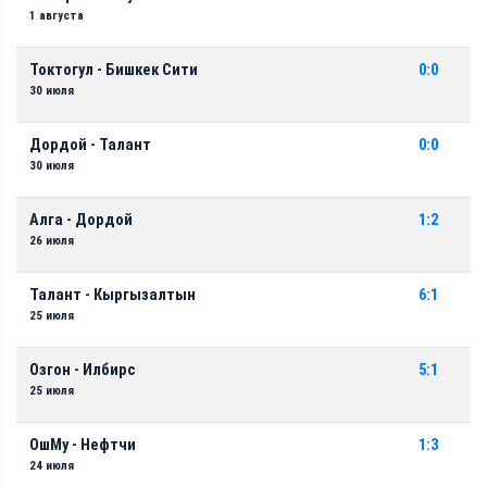
1 августа
Токтогул - Бишкек Сити
0:0
30 июля
Дордой - Талант
0:0
30 июля
Алга - Дордой
1:2
26 июля
Талант - Кыргызалтын
6:1
25 июля
Озгон - Илбирс
5:1
25 июля
ОшМу - Нефтчи
1:3
24 июля