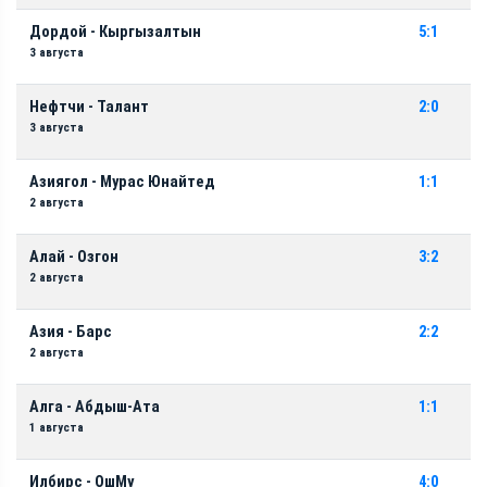
Дордой - Кыргызалтын
5:1
3 августа
Нефтчи - Талант
2:0
3 августа
Азиягол - Мурас Юнайтед
1:1
2 августа
Алай - Озгон
3:2
2 августа
Азия - Барс
2:2
2 августа
Алга - Абдыш-Ата
1:1
1 августа
Илбирс - ОшМу
4:0