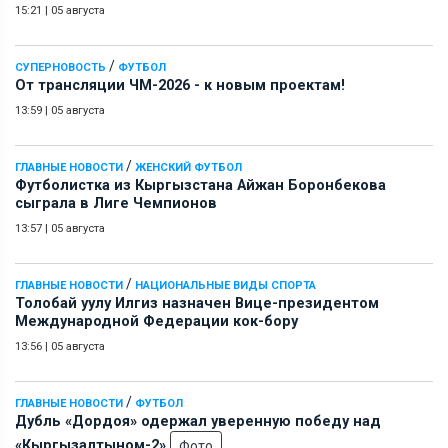
15:21
|
05 августа
/
СУПЕРНОВОСТЬ
ФУТБОЛ
От трансляции ЧМ-2026 - к новым проектам!
13:59
|
05 августа
/
ГЛАВНЫЕ НОВОСТИ
ЖЕНСКИЙ ФУТБОЛ
Футболистка из Кыргызстана Айжан Боронбекова
сыграла в Лиге Чемпионов
13:57
|
05 августа
/
ГЛАВНЫЕ НОВОСТИ
НАЦИОНАЛЬНЫЕ ВИДЫ СПОРТА
Толобай уулу Илгиз назначен Вице-президентом
Международной Федерации кок-бору
13:56
|
05 августа
/
ГЛАВНЫЕ НОВОСТИ
ФУТБОЛ
Дубль «Дордоя» одержал уверенную победу над
«Кыргызалтыном-2»
Фото