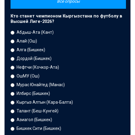
Все опросы
Кто станет чемпионом Кыргызстана по футболу в
Высшей Лиге-2026?
Абдыш-Ата (Кант)
Алай (Ош)
Алга (Бишкек)
Дордой (Бишкек)
Нефтчи (Кочкор-Ата)
ОшМУ (Ош)
Мурас Юнайтед (Манас)
Илбирс (Бишкек)
Кыргыз Алтын (Кара-Балта)
Талант (Беш-Кунгей)
Азиагол (Бишкек)
Бишкек Сити (Бишкек)