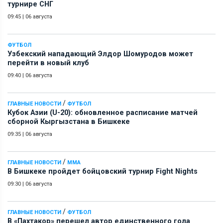
турнире СНГ
09:45
|
06 августа
ФУТБОЛ
Узбекский нападающий Элдор Шомуродов может
перейти в новый клуб
09:40
|
06 августа
/
ГЛАВНЫЕ НОВОСТИ
ФУТБОЛ
Кубок Азии (U-20): обновленное расписание матчей
сборной Кыргызстана в Бишкеке
09:35
|
06 августа
/
ГЛАВНЫЕ НОВОСТИ
ММА
В Бишкеке пройдет бойцовский турнир Fight Nights
09:30
|
06 августа
/
ГЛАВНЫЕ НОВОСТИ
ФУТБОЛ
В «Пахтакор» перешел автор единственного гола